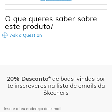
View On Shoes
Shoes are for Wearing
O que queres saber sobre
este produto?
Ask a Question
20% Desconto*
de boas-vindas por
te inscreveres na lista de emails da
Skechers
Endereço de e-mail