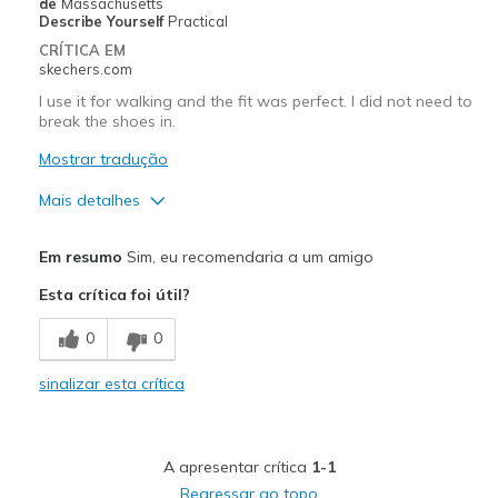
de
Massachusetts
Describe Yourself
Practical
CRÍTICA EM
skechers.com
I use it for walking and the fit was perfect. I did not need to
break the shoes in.
Mostrar tradução
Mais detalhes
Prós
Em resumo
Sim, eu recomendaria a um amigo
Breathe Well
Esta crítica foi útil?
Comfortable
0
0
Melhores utilizações
sinalizar esta crítica
walking
Width
Feels true to width
A apresentar crítica
1-1
Sizing
Feels true to size
Regressar ao topo