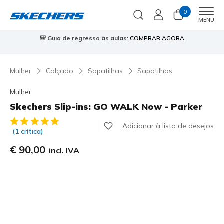
0
Men
MENU
⭐
Skechers VIP:
45 dias de devolução para membros
Inscreve-te
⭐

Mulher
Calçado
Sapatilhas
Sapatilhas
Mulher
Skechers Slip-ins: GO WALK Now - Parker
4$1 de 5 – Classificação do cliente
Adicionar à lista de desejos
(1 crítica)
€ 90,00
incl. IVA