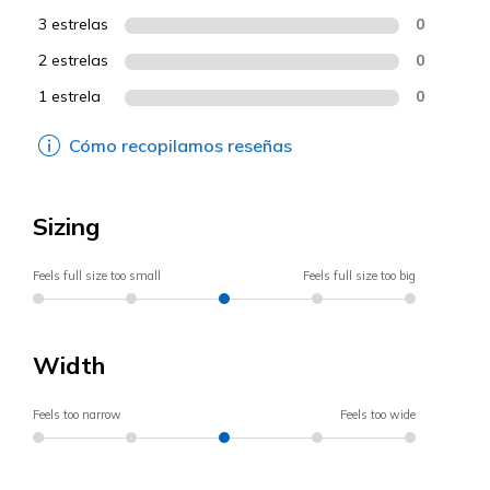
3 estrelas
0
2 estrelas
0
1 estrela
0
Cómo recopilamos reseñas
Sizing
Feels full size too small
Feels full size too big
Width
Feels too narrow
Feels too wide