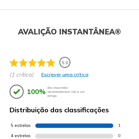
AVALIÇÃO INSTANTÂNEA®
5.0
(1 crítica)
Escrever uma crítica
dos inquiridos
100%
recomendariam isto a um
amigo.
Distribuição das classificações
5 estrelas
1
4 estrelas
0