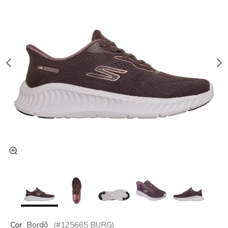
Cor
Bordô
(#
125665
BURG
)