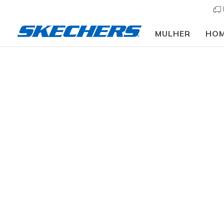
MULHER
HO
Mulher
Calçado
Sapatilhas
Sapatilhas