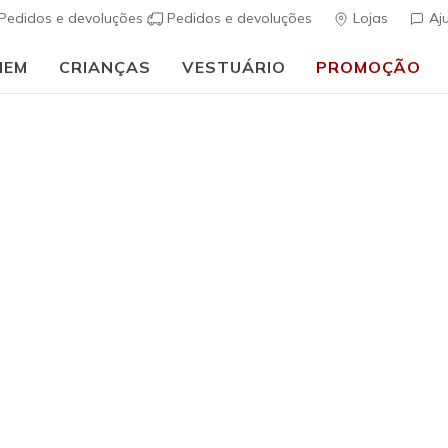
Pedidos e devoluções
Pedidos e devoluções
Lojas
Aj
MEM
CRIANÇAS
VESTUÁRIO
PROMOÇÃO
⭐
Skechers VIP:
45 dias de devolução para membros
Inscreve-te
⭐
Mulher
Skechers 
(
4$7 de 5 – Class
€ 90,00
i
Cor
Azul Claro
(