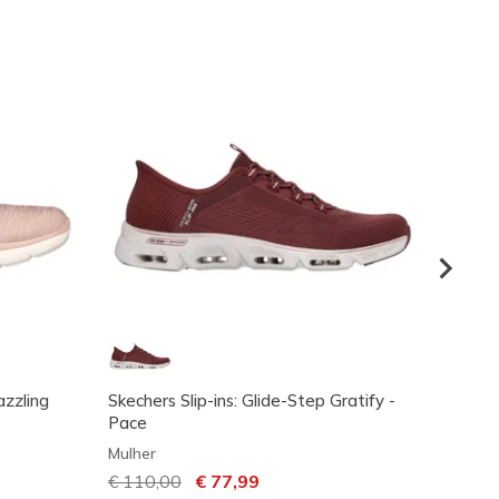
azzling
Skechers Slip-ins: Glide-Step Gratify -
Skeche
Pace
Instan
Mulher
Mulher
Preço com desconto de
€ 110,00
para
€ 77,99
Preço
€ 95,