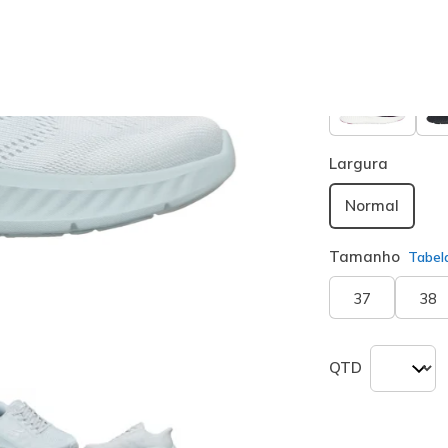
Largura
Normal
Tamanho
Tabel
37
38
QTD