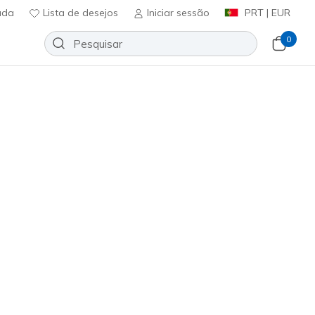
uda
Lista de desejos
Iniciar sessão
PRT | EUR
0
Slip-ins: GO WALK Now - Khloe
Adicionar à lista de desejos
153 críticas)
ificação do cliente
ncl. IVA
#
125643
LTBL
)