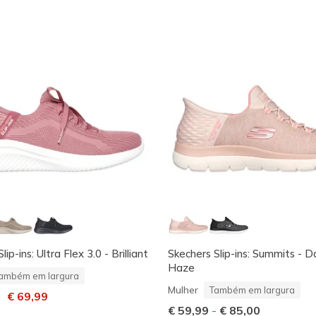
ip-ins: Ultra Flex 3.0 - Brilliant
Skechers Slip-ins: Summits - D
Haze
ambém em largura
Mulher
Também em largura
m desconto de
para
€ 69,99
€ 59,99
-
€ 85,00