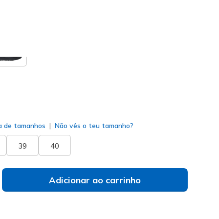
selecionado
a de tamanhos
Não vês o teu tamanho?
39
40
Adicionar ao carrinho