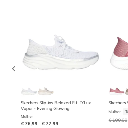
Skechers Slip-ins Relaxed Fit: D'Lux
Skechers Sl
Vapor - Evening Glowing
Mulher
T
Mulher
Preço co
€ 100,00
€ 76,99
-
€ 77,99