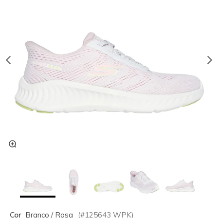
Cor
Branco / Rosa
(#
125643
WPK
)