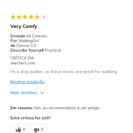
Perfect for high arch
5
Stylish
Very Comfy
Contras
Enviado
há 2 meses
Por
WalkingGirl
Need more options in my size
de
Denver CO
Describe Yourself
Practical
Melhores utilizações
CRÍTICA EM
skechers.com
Casual Wear
I'm a dog walker, so these shoes are great for walking.
Everyday wear
Mostrar tradução
Going Out
Mais detalhes
Travel
Prós
Em resumo
Sim, eu recomendaria a um amigo
Width
Feels true to width
Comfortable
Esta crítica foi útil?
Sizing
Feels true to size
Contras
View On Shoes
I'm Into Shoes
0
0