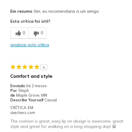
Prós
Em resumo
Sim, eu recomendaria a um amigo
Breathe Well
Esta crítica foi útil?
Comfortable
0
0
Durable
sinalizar esta crítica
Melhores utilizações
Casual Wear
5
Travel
Comfort and style
Width
Feels true to width
Enviado
há 2 meses
Por
Steph
Sizing
Feels true to size
de
Maple Grove, MN
View On Shoes
Shoes are for Wearing
Describe Yourself
Casual
CRÍTICA EM
skechers.com
The cushion is great, easy lip on design is awesome, great
style and great for walking on a long shopping day! 😁