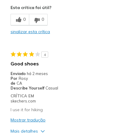
Attractive Design
Esta crítica foi útil?
Breathe Well
0
0
Comfortable
sinalizar esta crítica
Durable
Stylish
4
Melhores utilizações
Good shoes
Casual Wear
Enviado
há 2 meses
Por
Rosy
Width
Feels too narrow
de
CA
Describe Yourself
Casual
Sizing
Feels true to size
CRÍTICA EM
skechers.com
I use it for hiking
Mostrar tradução
Mais detalhes