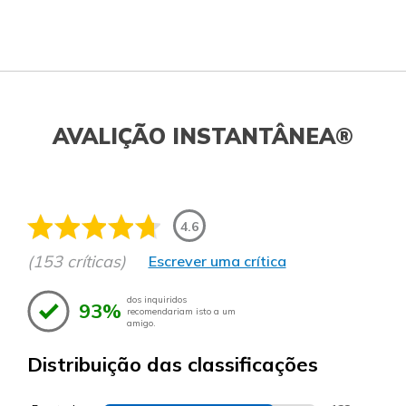
AVALIÇÃO INSTANTÂNEA®
4.6
(153 críticas)
Escrever uma crítica
dos inquiridos
93%
recomendariam isto a um
amigo.
Distribuição das classificações