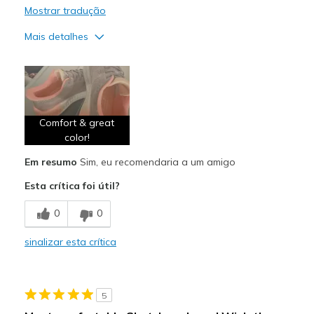
Mostrar tradução
Mais detalhes
Prós
Attractive Design
Comfortable
Comfort & great
color!
Melhores utilizações
Casual Wear
Em resumo
Sim, eu recomendaria a um amigo
Esta crítica foi útil?
Walking
0
0
Width
Feels true to width
Sizing
Feels true to size
sinalizar esta crítica
View On Shoes
Shoes are for Wearing
5