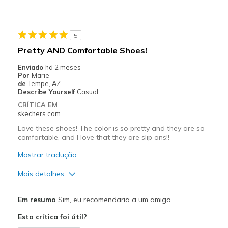
Durable
Stylish
5
Melhores utilizações
Pretty AND Comfortable Shoes!
Casual Wear
Enviado
há 2 meses
Por
Marie
Travel
de
Tempe, AZ
Describe Yourself
Casual
Width
Feels true to width
CRÍTICA EM
skechers.com
Sizing
Feels true to size
View On Shoes
Shoes are for Wearing
Love these shoes! The color is so pretty and they are so
comfortable, and I love that they are slip ons!!
Mostrar tradução
Mais detalhes
Prós
Em resumo
Sim, eu recomendaria a um amigo
Attractive Design
Esta crítica foi útil?
Breathe Well