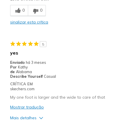
Comfortable
0
0
Contras
sinalizar esta crítica
Need Break In
Melhores utilizações
5
Casual Wear
yes
Width
Feels true to width
Enviado
há 3 meses
Sizing
Feels true to size
Por
Kathy
de
Alabama
View On Shoes
Shoes are for Wearing
Describe Yourself
Casual
CRÍTICA EM
skechers.com
My one foot is larger and the wide to care of that
Mostrar tradução
Mais detalhes
Prós