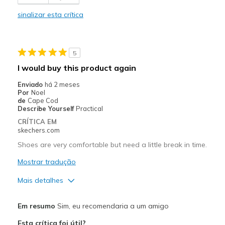
Need Break In
sinalizar esta crítica
Melhores utilizações
Casual Wear
5
Travel
I would buy this product again
Width
Feels true to width
Enviado
há 2 meses
Sizing
Feels true to size
Por
Noel
de
Cape Cod
View On Shoes
Shoes are for Wearing
Describe Yourself
Practical
CRÍTICA EM
skechers.com
Shoes are very comfortable but need a little break in time.
Mostrar tradução
Mais detalhes
Prós
Em resumo
Sim, eu recomendaria a um amigo
Breathe Well
Esta crítica foi útil?