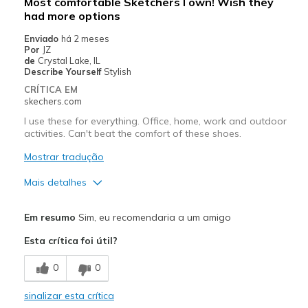
Most comfortable Sketchers I own! Wish they
had more options
Enviado
há 2 meses
Por
JZ
de
Crystal Lake, IL
Describe Yourself
Stylish
CRÍTICA EM
skechers.com
I use these for everything. Office, home, work and outdoor
activities. Can't beat the comfort of these shoes.
Mostrar tradução
Mais detalhes
Prós
Em resumo
Sim, eu recomendaria a um amigo
Comfortable
Esta crítica foi útil?
Durable
0
0
Light weight
sinalizar esta crítica
Perfect for heel pain