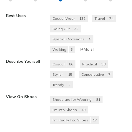
Best Uses
Casual Wear
132
Travel
74
Going Out
32
Special Occasions
5
[+
Mais
]
Walking
3
Describe Yourself
Casual
86
Practical
38
Stylish
15
Conservative
7
Trendy
2
View On Shoes
Shoes are for Wearing
81
I'm Into Shoes
40
I'm Really Into Shoes
17