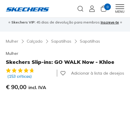
0
Men
MENU
⭐
Skechers VIP:
45 dias de devolução para membros
Inscreve-te
⭐

Mulher
Calçado
Sapatilhas
Sapatilhas
Mulher
Skechers Slip-ins: GO WALK Now - Khloe
3$7 de 5 – Classificação do cliente
Adicionar à lista de desejos
(153 críticas)
€ 90,00
incl. IVA