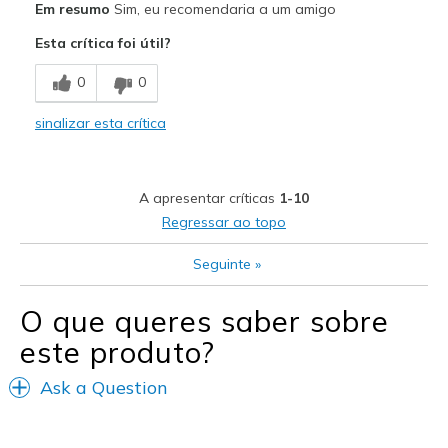
Em resumo
Sim, eu recomendaria a um amigo
Comfortable
Esta crítica foi útil?
Stylish
0
0
Contras
sinalizar esta crítica
Need Break In
Melhores utilizações
A apresentar críticas
1-10
Casual Wear
Regressar ao topo
Width
Feels true to width
Seguinte
»
Sizing
Feels true to size
View On Shoes
Shoes are for Wearing
O que queres saber sobre
este produto?
Ask a Question