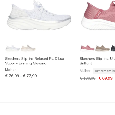
Skechers Slip-ins Relaxed Fit: D'Lux
Skechers Slip-ins: Ult
Vapor - Evening Glowing
Brilliant
Mulher
Mulher
Também em lar
-
€ 76,99
€ 77,99
Preço com descont
para
€ 100,00
€ 69,99