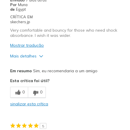
Por
Muna
de
Egypt
CRÍTICA EM
skechers.jp
Very comfortable and bouncy for those who need shock
absorbance. I wish it was wider.
Mostrar tradução
Mais detalhes
Prós
Em resumo
Sim, eu recomendaria a um amigo
Attractive Design
Esta crítica foi útil?
Comfortable
0
0
Stylish
sinalizar esta crítica
Width
Feels too narrow
Sizing
Feels true to size
5