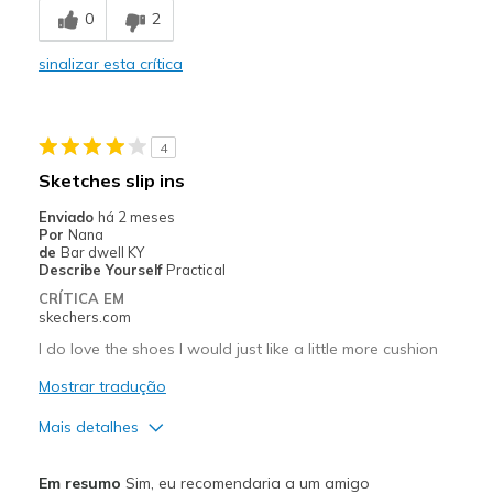
0
2
Comfortable
sinalizar esta crítica
Stylish
Melhores utilizações
4
Casual Wear
Sketches slip ins
Travel
Enviado
há 2 meses
Por
Nana
Width
Feels true to width
de
Bar dwell KY
Describe Yourself
Practical
Sizing
Feels true to size
CRÍTICA EM
View On Shoes
I'm Into Shoes
skechers.com
I do love the shoes I would just like a little more cushion
Mostrar tradução
Mais detalhes
Prós
Em resumo
Sim, eu recomendaria a um amigo