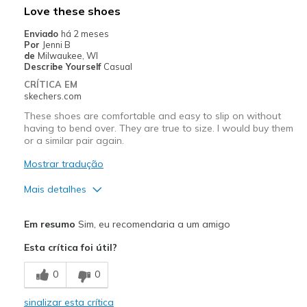
Love these shoes
Enviado
há 2 meses
Por
Jenni B
de
Milwaukee, WI
Describe Yourself
Casual
CRÍTICA EM
skechers.com
These shoes are comfortable and easy to slip on without
having to bend over. They are true to size. I would buy them
or a similar pair again.
Mostrar tradução
Mais detalhes
Prós
Em resumo
Sim, eu recomendaria a um amigo
Attractive Design
Esta crítica foi útil?
Breathe Well
0
0
Comfortable
sinalizar esta crítica