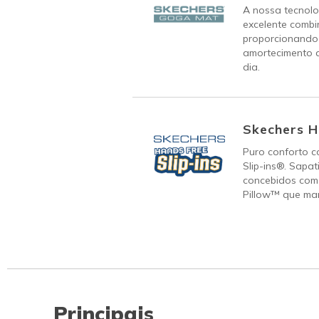
A nossa tecnol
excelente combi
proporcionando
amortecimento q
dia.
Skechers H
Puro conforto c
Slip-ins®. Sapat
concebidos com 
Pillow™ que man
Principais