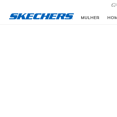
MULHER
HO
🎒 Guia de regresso às aulas:
COMPRAR AGOR
Mulher
Calçado
Sapatilhas
Sapatilhas