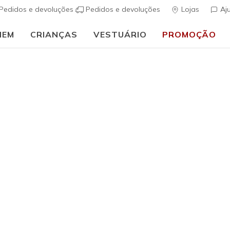
Pedidos e devoluções
Pedidos e devoluções
Lojas
Aj
MEM
CRIANÇAS
VESTUÁRIO
PROMOÇÃO
A
Mulher
Skechers
Cushionin
(
4$6 de 5 – Class
€ 100,0