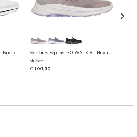
- Nadia
Skechers Slip-ins: GO WALK 8 - Nova
GO WA
Mulher
Mulher
€ 100,00
€ 70,