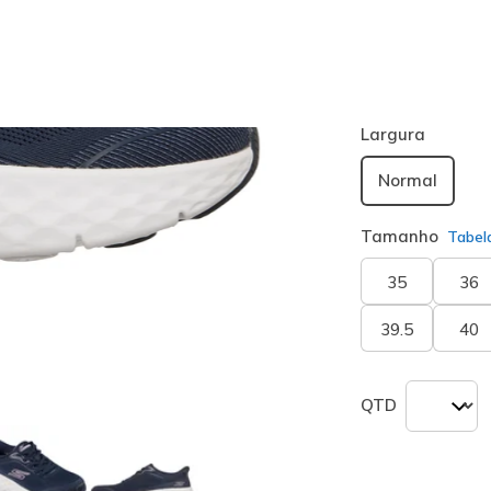
Cor
Navy / Rosa
seleciona
Largura
Normal
Tamanho
Tabel
35
36
39.5
40
QTD