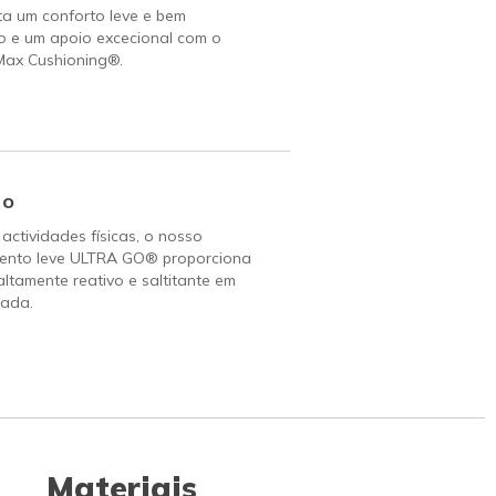
ta um conforto leve e bem
o e um apoio excecional com o
Max Cushioning®.
Go
 actividades físicas, o nosso
ento leve ULTRA GO® proporciona
altamente reativo e saltitante em
ada.
Materiais