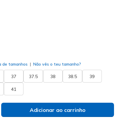
(#
126031
NVPK
)
do
a de tamanhos
Não vês o teu tamanho?
37
37.5
38
38.5
39
41
Adicionar ao carrinho