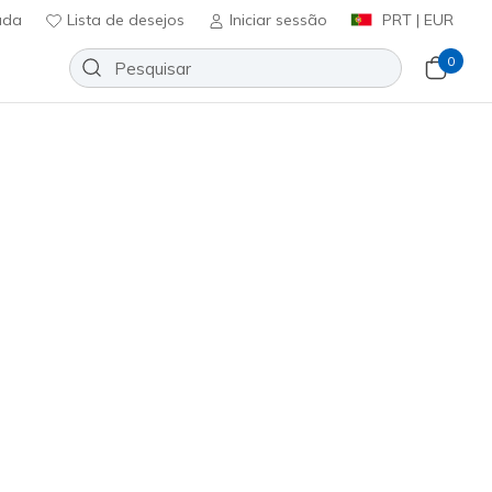
uda
Lista de desejos
Iniciar sessão
PRT | EUR
0
 Slip-ins: GO WALK Max
g Flex - Remi
Adicionar à lista de desejos
14 críticas)
ificação do cliente
0
incl. IVA