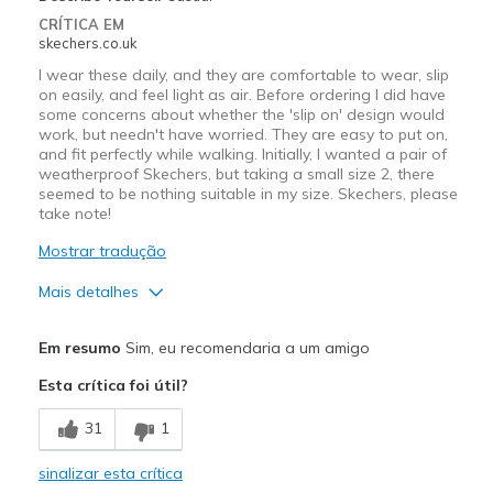
CRÍTICA EM
skechers.co.uk
I wear these daily, and they are comfortable to wear, slip
on easily, and feel light as air. Before ordering I did have
some concerns about whether the 'slip on' design would
work, but needn't have worried. They are easy to put on,
and fit perfectly while walking. Initially, I wanted a pair of
weatherproof Skechers, but taking a small size 2, there
seemed to be nothing suitable in my size. Skechers, please
take note!
Mostrar tradução
Mais detalhes
Prós
Em resumo
Sim, eu recomendaria a um amigo
Comfortable
Esta crítica foi útil?
Durable
31
1
Melhores utilizações
sinalizar esta crítica
Casual Wear