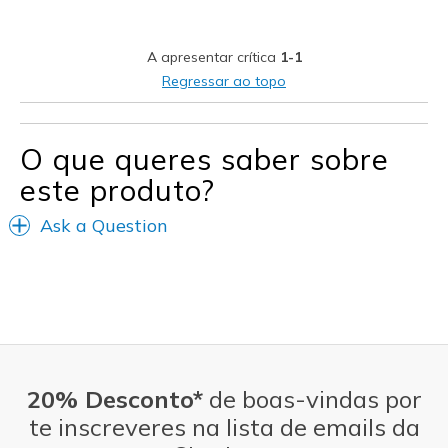
Width
Feels true to width
A apresentar crítica
1-1
Sizing
Feels true to size
Regressar ao topo
View On Shoes
Shoes are for Wearing
O que queres saber sobre
este produto?
Ask a Question
20% Desconto*
de boas-vindas por
te inscreveres na lista de emails da