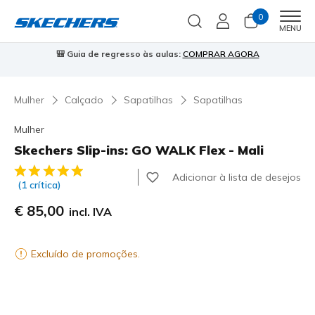
0
Men
MENU
a de regresso às aulas:
COMPRAR AGORA
⭐
Skechers VIP:
45 di
Mulher
Calçado
Sapatilhas
Sapatilhas
Mulher
Skechers Slip-ins: GO WALK Flex - Mali
4$5 de 5 – Classificação do cliente
Adicionar à lista de desejos
(1 crítica)
€ 85,00
incl. IVA
Excluído de promoções.