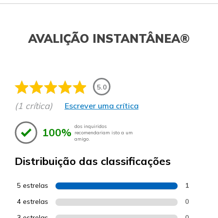
AVALIÇÃO INSTANTÂNEA®
5.0
(1 crítica)
Escrever uma crítica
dos inquiridos
100%
recomendariam isto a um
amigo.
Distribuição das classificações
5 estrelas
1
4 estrelas
0
3 estrelas
0