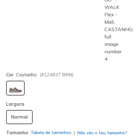
Cor
Castanho
(#
124837
BRN
)
selecionado
Largura
Normal
Tamanho
Tabela de tamanhos
Não vês o teu tamanho?