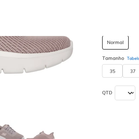
seleciona
Largura
Normal
Tamanho
Tabel
35
37
QTD