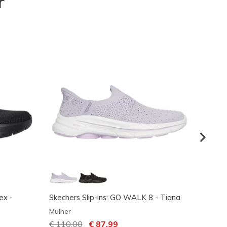
r
ex -
Skechers Slip-ins: GO WALK 8 - Tiana
Skeche
Mulher
Mulher
Preço com desconto de
€ 110,00
para
€ 87,99
€ 85,