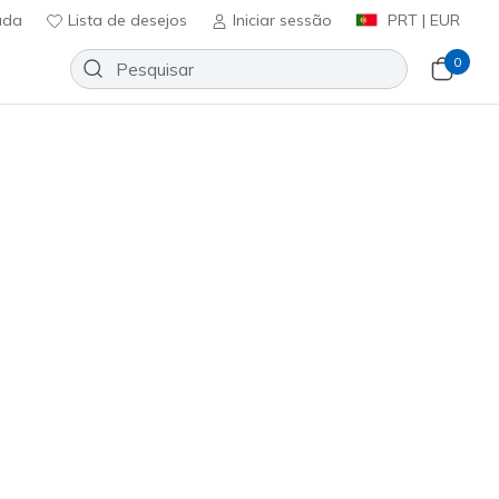
uda
Lista de desejos
Iniciar sessão
PRT | EUR
0
 membros
Inscreve-te
⭐
Slip-ins: GO WALK Flex - Carla
Adicionar à lista de desejos
63 críticas)
icação do cliente
ncl. IVA
5516
TPE
)