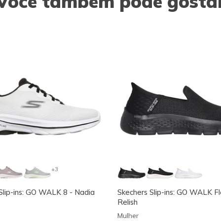
Você também pode gosta
+3
Slip-ins: GO WALK 8 - Nadia
Skechers Slip-ins: GO WALK Fl
Relish
Mulher