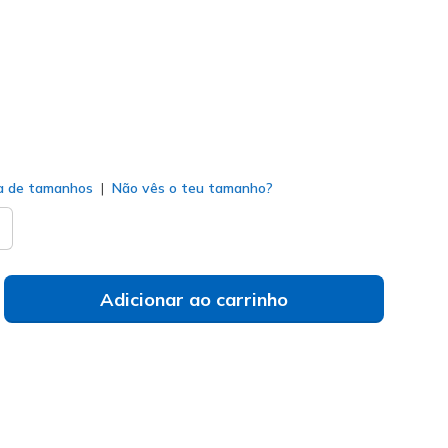
do
a de tamanhos
Não vês o teu tamanho?
Adicionar ao carrinho