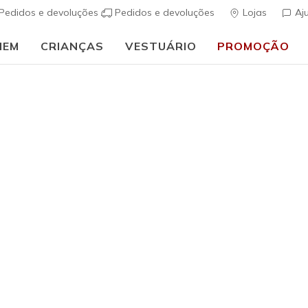
Pedidos e devoluções
Pedidos e devoluções
Lojas
Aj
MEM
CRIANÇAS
VESTUÁRIO
PROMOÇÃO
⭐
Skechers VIP:
45 dias de devolução para
Mulher
Skechers 
(
5 de 5 – Classif
€ 85,00
i
Cor
Taupe
(#
12