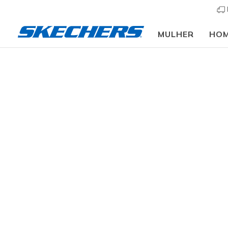
MULHER
HO
Mulher
Calçado
Sapatilhas
Sapatilhas