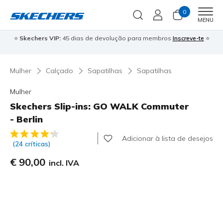
0
Men
MENU
⭐
Skechers VIP:
45 dias de devolução para membros
Inscreve-te
⭐

Mulher
Calçado
Sapatilhas
Sapatilhas
Mulher
Skechers Slip-ins: GO WALK Commuter
- Berlin
4 de 5 – Classificação do cliente
Adicionar à lista de desejos
(24 críticas)
€ 90,00
incl. IVA