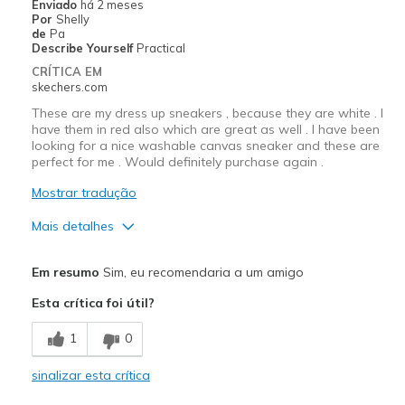
Enviado
há 2 meses
Por
Shelly
de
Pa
Describe Yourself
Practical
CRÍTICA EM
skechers.com
These are my dress up sneakers , because they are white . I
have them in red also which are great as well . I have been
looking for a nice washable canvas sneaker and these are
perfect for me . Would definitely purchase again .
Mostrar tradução
Mais detalhes
Prós
Em resumo
Sim, eu recomendaria a um amigo
Attractive Design
Esta crítica foi útil?
Comfortable
1
0
Stylish
sinalizar esta crítica
Melhores utilizações