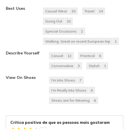
Best Uses
Casual Wear
20
Travel
14
Going Out
10
Special Occasions
2
Walking. Great on recent European trip
1
Describe Yourself
Casual
12
Practical
6
Conservative
3
Stylish
1
View On Shoes
I'm Into Shoes
7
I'm Really Into Shoes
6
Shoes are for Wearing
6
Crítica positiva de que as pessoas mais gostaram