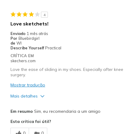
Width
Feels true to width
4
Sizing
Feels full size too big
Love sketchets!
View On Shoes
I'm Into Shoes
Enviado
1 mês atrás
Por
Bluebirdgirl
de
WI
Describe Yourself
Practical
CRÍTICA EM
skechers.com
Love the ease of sliding in my shoes. Especially after knee
surgery.
Mostrar tradução
Mais detalhes
Prós
Em resumo
Sim, eu recomendaria a um amigo
Attractive Design
Esta crítica foi útil?
Comfortable
0
0