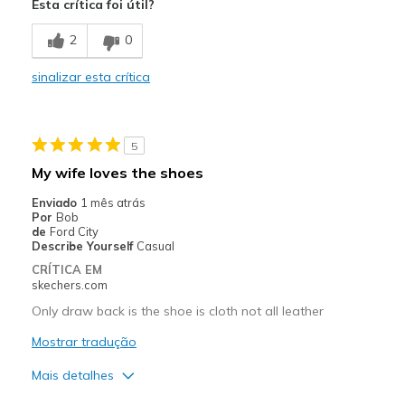
Esta crítica foi útil?
Comfortable
2
0
Durable
sinalizar esta crítica
Stylish
Melhores utilizações
5
Casual Wear
My wife loves the shoes
Going Out
Enviado
1 mês atrás
Por
Bob
Width
Feels true to width
de
Ford City
Describe Yourself
Casual
Sizing
Feels true to size
CRÍTICA EM
View On Shoes
I'm Into Shoes
skechers.com
Only draw back is the shoe is cloth not all leather
Mostrar tradução
Mais detalhes