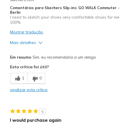
Comentários para Skechers Slip-ins: GO WALK Commuter -
Berlin
I need to sketch your shoes very comfortable shoes for me
100%
Mostrar tradução
Mais detalhes
Prós
Em resumo
Sim, eu recomendaria a um amigo
Comfortable
Esta crítica foi útil?
View On Shoes
I'm Into Shoes
1
0
sinalizar esta crítica
5
I would purchase again