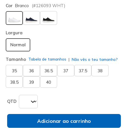
Cor
Branco
(#
126093
WHT
)
selecionado
Largura
Normal
Tamanho
Tabela de tamanhos
Não vês o teu tamanho?
35
36
36.5
37
37.5
38
38.5
39
40
QTD
Adicionar ao carrinho