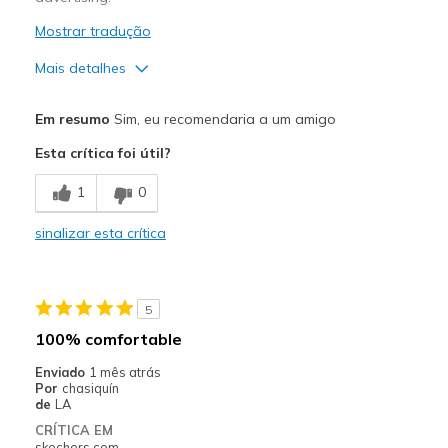
Mostrar tradução
Mais detalhes
Prós
Em resumo
Sim, eu recomendaria a um amigo
Attractive Design
Esta crítica foi útil?
Melhores utilizações
1
0
Casual Wear
sinalizar esta crítica
Width
Feels true to width
Sizing
Feels true to size
View On Shoes
Shoes are for Wearing
5
100% comfortable
Enviado
1 mês atrás
Por
chasiquín
de
LA
CRÍTICA EM
skechers.com