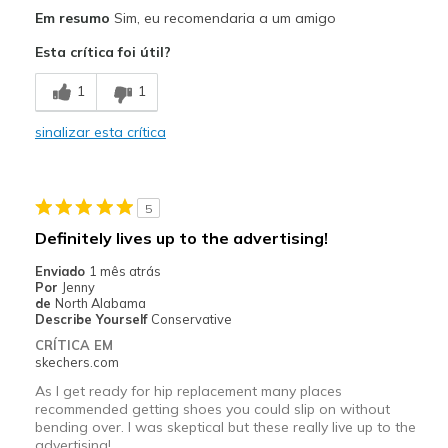
Prós
Em resumo
Sim, eu recomendaria a um amigo
Breathe Well
Esta crítica foi útil?
Comfortable
1
1
Contras
sinalizar esta crítica
Need Break In
Melhores utilizações
5
Casual Wear
Definitely lives up to the advertising!
Width
Feels true to width
Enviado
1 mês atrás
Sizing
Feels true to size
Por
Jenny
de
North Alabama
View On Shoes
I'm Really Into Shoes
Describe Yourself
Conservative
CRÍTICA EM
skechers.com
As I get ready for hip replacement many places
recommended getting shoes you could slip on without
bending over. I was skeptical but these really live up to the
advertising!