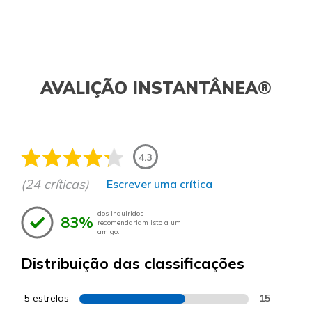
AVALIÇÃO INSTANTÂNEA®
4.3
(24 críticas)
Escrever uma crítica
dos inquiridos
83%
recomendariam isto a um
amigo.
Distribuição das classificações
5 estrelas
15