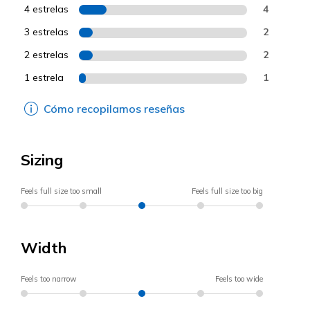
4 estrelas
4
3 estrelas
2
2 estrelas
2
1 estrela
1
Cómo recopilamos reseñas
Sizing
Feels full size too small
Feels full size too big
Width
Feels too narrow
Feels too wide