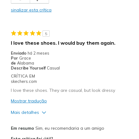
Contras
sinalizar esta crítica
Need Break In
Melhores utilizações
5
Casual Wear
I love these shoes. I would buy them again.
Travel
Enviado
há 2 meses
Por
Grace
Width
Feels too narrow
de
Alabama
Describe Yourself
Casual
Sizing
Feels true to size
CRÍTICA EM
View On Shoes
Shoes are for Wearing
skechers.com
I love these shoes. They are casual, but look dressy
Mostrar tradução
Mais detalhes
Prós
Em resumo
Sim, eu recomendaria a um amigo
Attractive Design
Esta crítica foi útil?