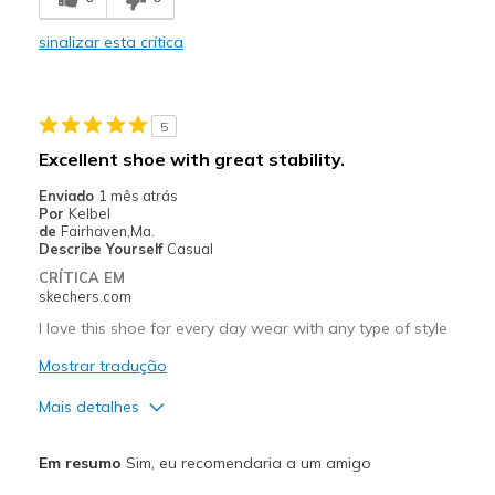
Stylish
sinalizar esta crítica
Melhores utilizações
Casual Wear
5
Going Out
Excellent shoe with great stability.
Width
Feels true to width
Enviado
1 mês atrás
Por
Kelbel
Sizing
Feels true to size
de
Fairhaven,Ma.
View On Shoes
Shoes are for Wearing
Describe Yourself
Casual
CRÍTICA EM
skechers.com
I love this shoe for every day wear with any type of style
Mostrar tradução
Mais detalhes
Prós
Em resumo
Sim, eu recomendaria a um amigo
Breathe Well