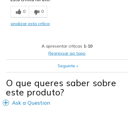
Breathe Well
0
0
Comfortable
sinalizar esta crítica
Durable
Stylish
A apresentar críticas
1-10
Melhores utilizações
Regressar ao topo
Casual Wear
Seguinte
»
Going Out
O que queres saber sobre
Travel
este produto?
Width
Feels true to width
Ask a Question
Sizing
Feels true to size