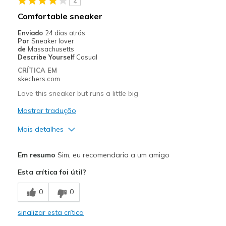
4
Stylish
Comfortable sneaker
Melhores utilizações
Enviado
24 dias atrás
Por
Sneaker lover
Casual Wear
de
Massachusetts
Describe Yourself
Casual
Going Out
CRÍTICA EM
skechers.com
Travel
Love this sneaker but runs a little big
Walking. Great on recent European trip
Mostrar tradução
Width
Feels true to width
Mais detalhes
Sizing
Feels true to size
Prós
View On Shoes
Shoes are for Wearing
Em resumo
Sim, eu recomendaria a um amigo
Attractive Design
Esta crítica foi útil?
Comfortable
0
0
Melhores utilizações
sinalizar esta crítica
Casual Wear