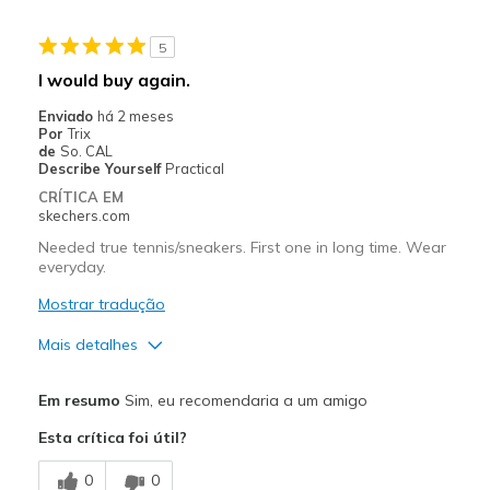
Casual Wear
5
Going Out
I would buy again.
Travel
Enviado
há 2 meses
Por
Trix
Width
Feels true to width
de
So. CAL
Describe Yourself
Practical
Sizing
Feels true to size
CRÍTICA EM
skechers.com
Needed true tennis/sneakers. First one in long time. Wear
everyday.
Mostrar tradução
Mais detalhes
Prós
Em resumo
Sim, eu recomendaria a um amigo
Breathe Well
Esta crítica foi útil?
Comfortable
0
0