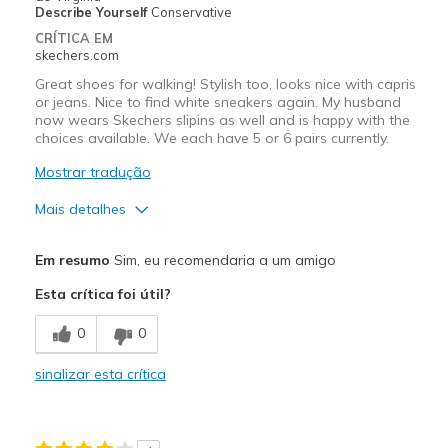
Describe Yourself
Conservative
CRÍTICA EM
skechers.com
Great shoes for walking! Stylish too, looks nice with capris
or jeans. Nice to find white sneakers again. My husband
now wears Skechers slipins as well and is happy with the
choices available. We each have 5 or 6 pairs currently.
Mostrar tradução
Mais detalhes
Prós
Em resumo
Sim, eu recomendaria a um amigo
Attractive Design
Esta crítica foi útil?
Breathe Well
0
0
Comfortable
sinalizar esta crítica
Durable
Great arch support