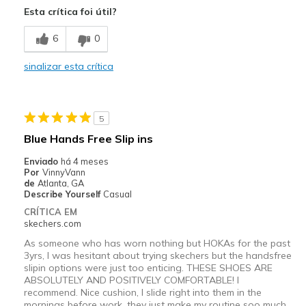
Esta crítica foi útil?
Comfortable
6
0
Stylish
sinalizar esta crítica
Melhores utilizações
Casual Wear
5
Width
Feels true to width
Blue Hands Free Slip ins
Sizing
Feels true to size
Enviado
há 4 meses
View On Shoes
Shoes are for Wearing
Por
VinnyVann
de
Atlanta, GA
Describe Yourself
Casual
CRÍTICA EM
skechers.com
As someone who has worn nothing but HOKAs for the past
3yrs, I was hesitant about trying skechers but the handsfree
slipin options were just too enticing. THESE SHOES ARE
ABSOLUTELY AND POSITIVELY COMFORTABLE! I
recommend. Nice cushion, I slide right into them in the
mornings before work, they just make my routine soo much