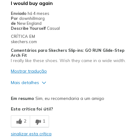
I would buy again
Enviado
há 4 meses
Por
downhillmarg
de
New England
Describe Yourself
Casual
CRÍTICA EM
skechers.com
Comentários para Skechers Slip-ins: GO RUN Glide-Step
Arch Fit
I really like these shoes. Wish they came in a wide width.
Mostrar tradução
Mais detalhes
Prós
Em resumo
Sim, eu recomendaria a um amigo
Attractive Design
Esta crítica foi útil?
Comfortable
2
1
Stylish
sinalizar esta crítica