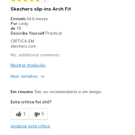
Sizing
Feels full size too small
Skechers slip-ins Arch Fit
View On Shoes
I'm Into Shoes
Enviado
há 6 meses
Por
Lindy
de
TX
Describe Yourself
Practical
CRÍTICA EM
skechers.com
No, additional comments
Mostrar tradução
Mais detalhes
Prós
Em resumo
Sim, eu recomendaria a um amigo
Attractive Design
Esta crítica foi útil?
Breathe Well
1
5
Comfortable
sinalizar esta crítica
Durable