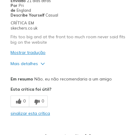
Enviado
21 dias atrás
Por
Pri
de
England
Describe Yourself
Casual
CRÍTICA EM
skechers.co.uk
Fits too big and at the front too much room never said fits
big on the website
Mostrar tradução
Mais detalhes
Prós
Em resumo
Não, eu não recomendaria a um amigo
Breathe Well
Esta crítica foi útil?
Melhores utilizações
0
0
Casual Wear
sinalizar esta crítica
Width
Feels too wide
Sizing
Feels full size too big
View On Shoes
I'm Into Shoes