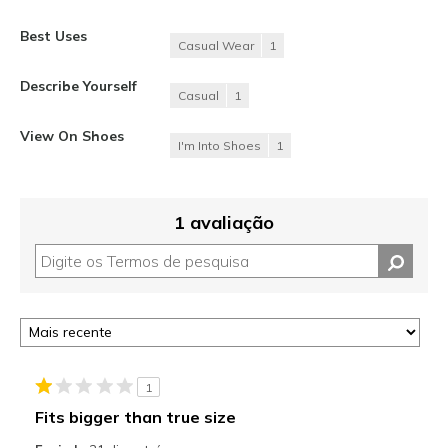
Best Uses
Casual Wear
1
Describe Yourself
Casual
1
View On Shoes
I'm Into Shoes
1
1 avaliação
1
Fits bigger than true size