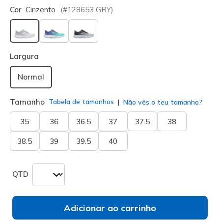
Cor
Cinzento
(#
128653
GRY
)
selecionado
Largura
Normal
Tamanho
Tabela de tamanhos
Não vês o teu tamanho?
35
36
36.5
37
37.5
38
38.5
39
39.5
40
QTD
Adicionar ao carrinho