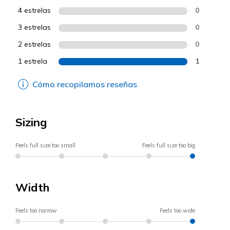
4 estrelas
0
3 estrelas
0
2 estrelas
0
1 estrela
1
Cómo recopilamos reseñas
Sizing
Feels full size too small
Feels full size too big
Width
Feels too narrow
Feels too wide