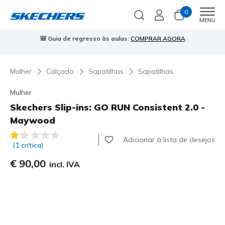
0
Men
MENU
⭐
Skechers VIP:
45 dias de devolução para membros
Inscreve-te
⭐

Mulher
Calçado
Sapatilhas
Sapatilhas
Mulher
Skechers Slip-ins: GO RUN Consistent 2.0 -
Maywood
4$4 de 5 – Classificação do cliente
Adicionar à lista de desejos
(1 crítica)
€ 90,00
incl. IVA