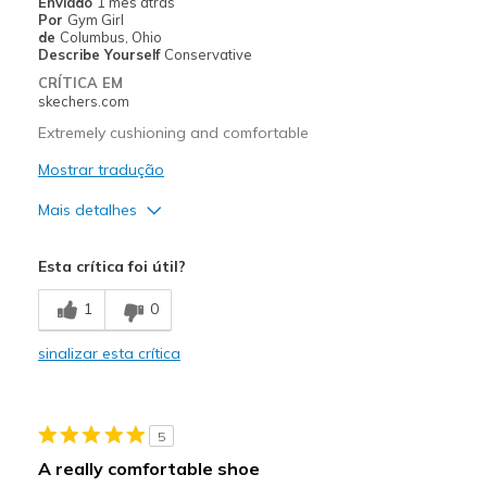
Enviado
1 mês atrás
Por
Gym Girl
de
Columbus, Ohio
Describe Yourself
Conservative
CRÍTICA EM
skechers.com
Extremely cushioning and comfortable
Mostrar tradução
Mais detalhes
Prós
Esta crítica foi útil?
Attractive Design
1
0
Breathe Well
sinalizar esta crítica
Comfortable
Durable
5
Stylish
A really comfortable shoe