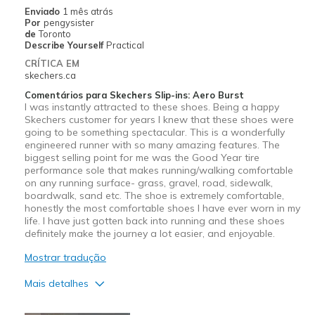
Melhores utilizações
Enviado
1 mês atrás
Por
pengysister
Casual Wear
de
Toronto
Describe Yourself
Practical
Travel
CRÍTICA EM
skechers.ca
Width
Feels true to width
Comentários para Skechers Slip-ins: Aero Burst
Sizing
Feels true to size
I was instantly attracted to these shoes. Being a happy
Skechers customer for years I knew that these shoes were
going to be something spectacular. This is a wonderfully
engineered runner with so many amazing features. The
biggest selling point for me was the Good Year tire
performance sole that makes running/walking comfortable
on any running surface- grass, gravel, road, sidewalk,
boardwalk, sand etc. The shoe is extremely comfortable,
honestly the most comfortable shoes I have ever worn in my
life. I have just gotten back into running and these shoes
definitely make the journey a lot easier, and enjoyable.
Mostrar tradução
Mais detalhes
Prós