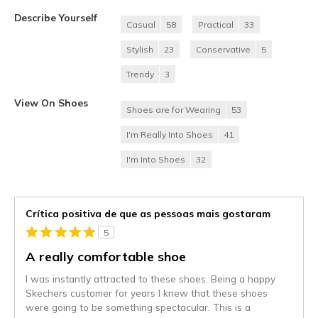
Describe Yourself
Casual
58
Practical
33
Stylish
23
Conservative
5
Trendy
3
View On Shoes
Shoes are for Wearing
53
I'm Really Into Shoes
41
I'm Into Shoes
32
Crítica positiva de que as pessoas mais gostaram
5
A really comfortable shoe
I was instantly attracted to these shoes. Being a happy
Skechers customer for years I knew that these shoes
were going to be something spectacular. This is a