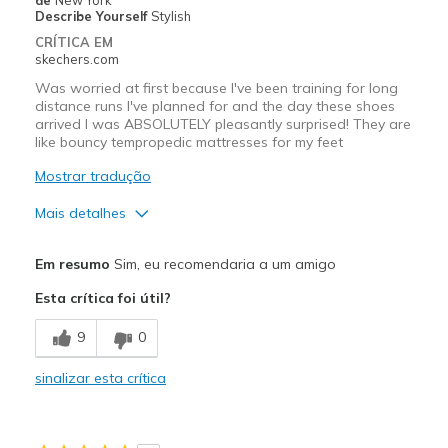
Describe Yourself
Stylish
CRÍTICA EM
skechers.com
Was worried at first because I've been training for long
distance runs I've planned for and the day these shoes
arrived I was ABSOLUTELY pleasantly surprised! They are
like bouncy tempropedic mattresses for my feet
Mostrar tradução
Mais detalhes
Prós
Em resumo
Sim, eu recomendaria a um amigo
Attractive Design
Esta crítica foi útil?
Breathe Well
9
0
Comfortable
sinalizar esta crítica
Durable
Stylish