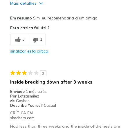
Mais detalhes
Prós
Em resumo
Sim, eu recomendaria a um amigo
Comfortable
Esta crítica foi útil?
Width
Feels true to width
3
1
Sizing
Feels true to size
View On Shoes
Shoes are for Wearing
sinalizar esta crítica
3
Inside breaking down after 3 weeks
Enviado
1 mês atrás
Por
Lotzasmilez
de
Goshen
Describe Yourself
Casual
CRÍTICA EM
skechers.com
Had less than three weeks and the inside of the heels are