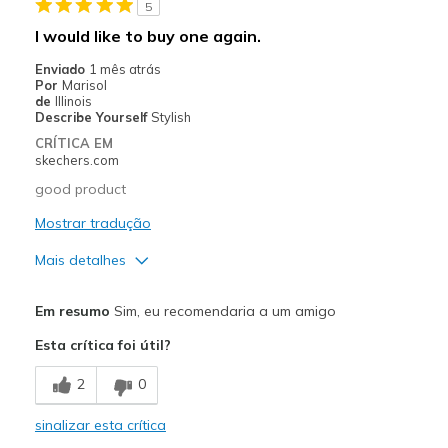
5
Contras
I would like to buy one again.
Stains quickly
Enviado
1 mês atrás
Por
Marisol
Melhores utilizações
de
Illinois
Describe Yourself
Stylish
Long distance running
CRÍTICA EM
skechers.com
Width
Feels true to width
good product
Sizing
Feels true to size
View On Shoes
Mostrar tradução
I'm Really Into Shoes
Mais detalhes
Prós
Em resumo
Sim, eu recomendaria a um amigo
Attractive Design
Esta crítica foi útil?
Breathe Well
2
0
Comfortable
sinalizar esta crítica
Contras