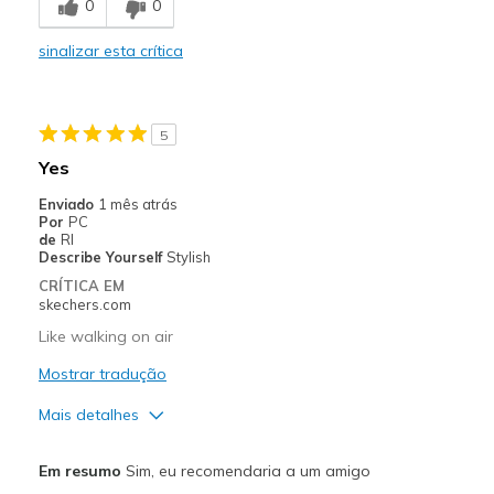
0
0
View On Shoes
I'm Really Into Shoes
sinalizar esta crítica
5
Yes
Enviado
1 mês atrás
Por
PC
de
RI
Describe Yourself
Stylish
CRÍTICA EM
skechers.com
Like walking on air
Mostrar tradução
Mais detalhes
Prós
Em resumo
Sim, eu recomendaria a um amigo
Attractive Design