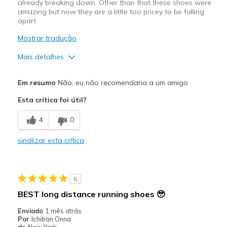
already breaking down. Other than that these shoes were
amazing but now they are a little too pricey to be falling
apart
Mostrar tradução
Mais detalhes
Prós
Em resumo
Não, eu não recomendaria a um amigo
Comfortable
Esta crítica foi útil?
Contras
4
0
Wear Out Quickly
sinalizar esta crítica
Melhores utilizações
Travel
5
Width
Feels true to width
BEST long distance running shoes 🥹
Sizing
Feels true to size
Enviado
1 mês atrás
View On Shoes
Shoes are for Wearing
Por
Ichiban Onna
de
New York