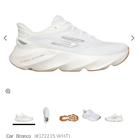
Cor
Branco
(#
172215
WHT
)