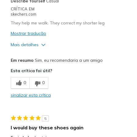
Describe Yourself
Casual
CRÍTICA EM
skechers.com
They help me walk. They correct my shorter leg
Mostrar tradução
Mais detalhes
Prós
Em resumo
Sim, eu recomendaria a um amigo
Breathe Well
Esta crítica foi útil?
Comfortable
0
0
Width
Feels true to width
sinalizar esta crítica
Sizing
Feels true to size
View On Shoes
I'm Into Shoes
5
I would buy these shoes again