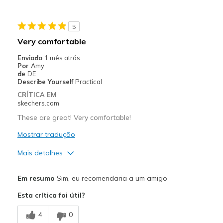
Need Break In
5
Melhores utilizações
Very comfortable
Going Out
Enviado
1 mês atrás
Por
Amy
Width
Feels true to width
de
DE
Describe Yourself
Practical
Sizing
Feels true to size
CRÍTICA EM
View On Shoes
I'm Really Into Shoes
skechers.com
These are great! Very comfortable!
Mostrar tradução
Mais detalhes
Prós
Em resumo
Sim, eu recomendaria a um amigo
Breathe Well
Esta crítica foi útil?
Comfortable
4
0