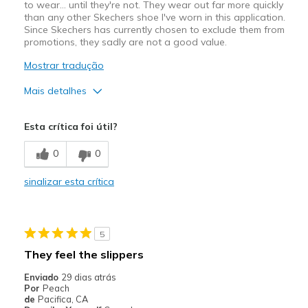
to wear… until they're not. They wear out far more quickly
than any other Skechers shoe I've worn in this application.
Since Skechers has currently chosen to exclude them from
promotions, they sadly are not a good value.
Mostrar tradução
Mais detalhes
Prós
Esta crítica foi útil?
Comfortable
0
0
Contras
sinalizar esta crítica
Wear Out Quickly
Width
Feels true to width
Sizing
Feels true to size
5
View On Shoes
Shoes are for Wearing
They feel the slippers
Enviado
29 dias atrás
Por
Peach
de
Pacifica, CA