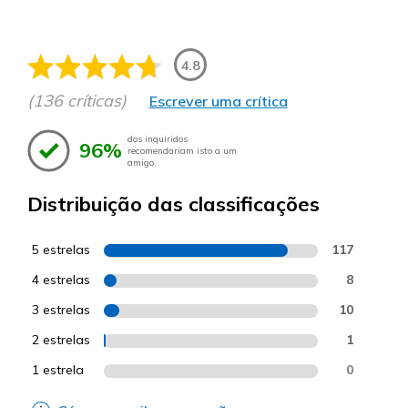
4.8
(136 críticas)
Escrever uma crítica
dos inquiridos
96%
recomendariam isto a um
amigo.
Distribuição das classificações
5 estrelas
117
4 estrelas
8
3 estrelas
10
2 estrelas
1
1 estrela
0