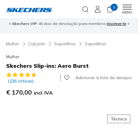
0
Men
MENU
⭐
Skechers VIP:
45 dias de devolução para membros
Inscreve-te
⭐

Mulher
Calçado
Sapatilhas
Sapatilhas
Mulher
Skechers Slip-ins: Aero Burst
3$1 de 5 – Classificação do cliente
Adicionar à lista de desejos
(136 críticas)
€ 170,00
incl. IVA
Técnico