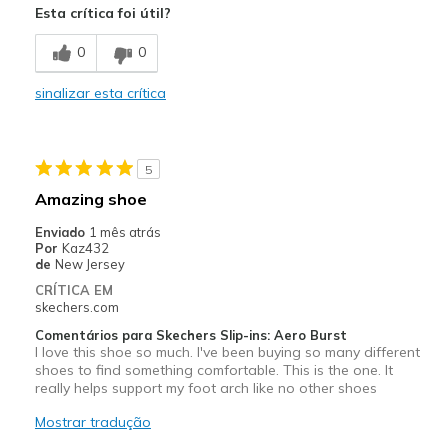
Esta crítica foi útil?
Breathe Well
0
0
Comfortable
sinalizar esta crítica
Durable
Stylish
5
Melhores utilizações
Amazing shoe
Casual Wear
Enviado
1 mês atrás
Por
Kaz432
Going Out
de
New Jersey
CRÍTICA EM
Width
Feels true to width
skechers.com
Sizing
Feels true to size
Comentários para Skechers Slip-ins: Aero Burst
I love this shoe so much. I've been buying so many different
shoes to find something comfortable. This is the one. It
really helps support my foot arch like no other shoes
Mostrar tradução