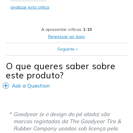
Stylish
sinalizar esta crítica
Melhores utilizações
Work out
A apresentar críticas
1-10
Width
Feels true to width
Regressar ao topo
Sizing
Feels true to size
Seguinte
»
View On Shoes
I'm Really Into Shoes
O que queres saber sobre
este produto?
Ask a Question
Goodyear (e o design do pé alado) são
marcas registadas da The Goodyear Tire &
Rubber Company usadas sob licença pela