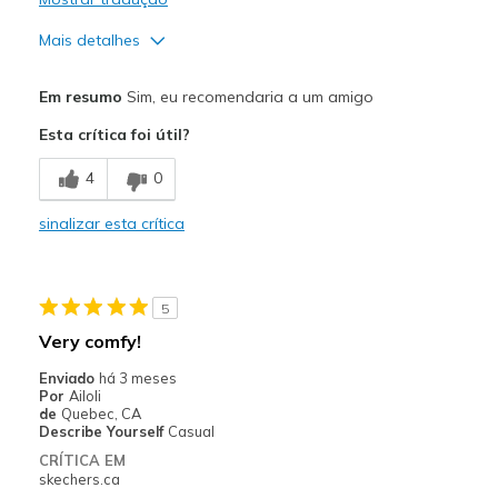
Mais detalhes
Prós
Em resumo
Sim, eu recomendaria a um amigo
Comfortable
Esta crítica foi útil?
Melhores utilizações
4
0
Casual Wear
sinalizar esta crítica
Sizing
Feels true to size
5
Very comfy!
Enviado
há 3 meses
Por
Ailoli
de
Quebec, CA
Describe Yourself
Casual
CRÍTICA EM
skechers.ca