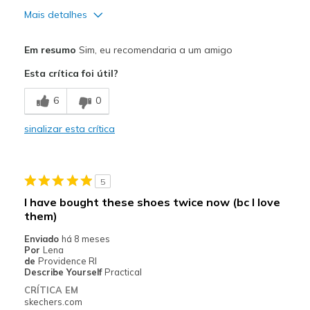
Mais detalhes
Prós
Em resumo
Sim, eu recomendaria a um amigo
Attractive Design
Esta crítica foi útil?
Breathe Well
6
0
Comfortable
sinalizar esta crítica
Durable
I have 35 pair of sketchers and I love them with
5
Stylish
I have bought these shoes twice now (bc I love
them)
Melhores utilizações
Enviado
há 8 meses
Casual Wear
Por
Lena
de
Providence RI
Going Out
Describe Yourself
Practical
CRÍTICA EM
Special Occasions
skechers.com