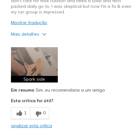
don't care for max cushion and need a solid and tech
packed daily go to. I was skeptical but now I'm a fa & even
my run group is impressed.
Mostrar tradução
Mais detalhes
Prós
Attractive Design
Breathe Well
Carbon plate
Spark side
Em resumo
Sim, eu recomendaria a um amigo
Comfortable
Esta crítica foi útil?
Comfortable upper
1
0
Durable
sinalizar esta crítica
Everyday Trainer
Mid Range drop