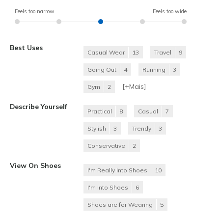
Feels too narrow
Feels too wide
Best Uses
Casual Wear
13
Travel
9
Going Out
4
Running
3
[+
Mais
]
Gym
2
Describe Yourself
Practical
8
Casual
7
Stylish
3
Trendy
3
Conservative
2
View On Shoes
I'm Really Into Shoes
10
I'm Into Shoes
6
Shoes are for Wearing
5