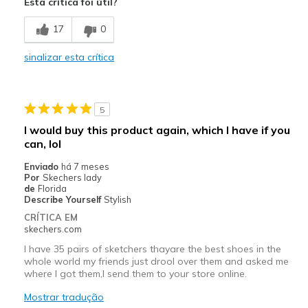
Esta crítica foi útil?
Breathe Well
17
0
Comfortable
sinalizar esta crítica
Durable
Stylish
5
Melhores utilizações
I would buy this product again, which I have if you
can, lol
Casual Wear
Enviado
há 7 meses
Working 12 hour shifts as a nurse!
Por
Skechers lady
de
Florida
Width
Describe Yourself
Stylish
Feels true to width
Sizing
Feels true to size
CRÍTICA EM
skechers.com
View On Shoes
I'm Really Into Shoes
I have 35 pairs of sketchers thayare the best shoes in the
whole world my friends just drool over them and asked me
where I got them,I send them to your store online.
Mostrar tradução