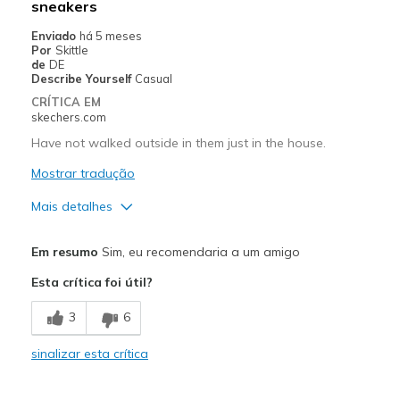
sneakers
Casual Wear
Enviado
há 5 meses
Por
Skittle
Travel
de
DE
Describe Yourself
Casual
Width
Feels true to width
CRÍTICA EM
skechers.com
Sizing
Feels true to size
View On Shoes
Shoes are for Wearing
Have not walked outside in them just in the house.
Mostrar tradução
Mais detalhes
Prós
Em resumo
Sim, eu recomendaria a um amigo
Attractive Design
Esta crítica foi útil?
Breathe Well
3
6
Comfortable
sinalizar esta crítica
Stylish