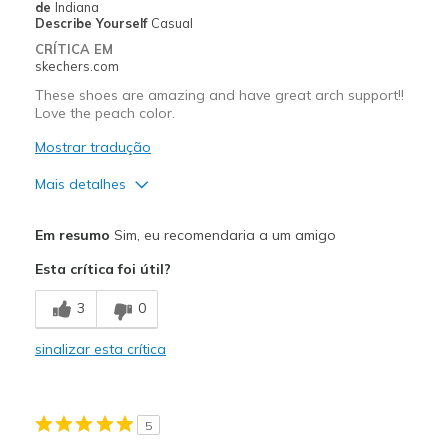
de
Indiana
Describe Yourself
Casual
CRÍTICA EM
skechers.com
These shoes are amazing and have great arch support!!
Love the peach color.
Mostrar tradução
Mais detalhes
Prós
Em resumo
Sim, eu recomendaria a um amigo
Attractive Design
Esta crítica foi útil?
Breathe Well
3
0
Comfortable
sinalizar esta crítica
Durable
Stylish
5
Melhores utilizações