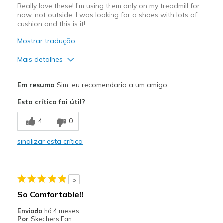
Really love these! I'm using them only on my treadmill for
now, not outside. I was looking for a shoes with lots of
cushion and this is it!
Mostrar tradução
Mais detalhes
Prós
Em resumo
Sim, eu recomendaria a um amigo
Attractive Design
Esta crítica foi útil?
Breathe Well
4
0
Comfortable
sinalizar esta crítica
Melhores utilizações
Sport
5
Width
Feels true to width
So Comfortable!!
Sizing
Feels true to size
Enviado
há 4 meses
View On Shoes
I'm Into Shoes
Por
Skechers Fan