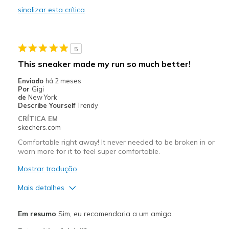
Width
Feels true to width
sinalizar esta crítica
Sizing
Feels true to size
Width
Feels true to width
View On Shoes
I'm Really Into Shoes
Sizing
Feels true to size
View On Shoes
I'm Into Shoes
5
This sneaker made my run so much better!
Enviado
há 2 meses
Por
Gigi
de
New York
Describe Yourself
Trendy
CRÍTICA EM
skechers.com
Comfortable right away! It never needed to be broken in or
worn more for it to feel super comfortable.
Mostrar tradução
Mais detalhes
Prós
Em resumo
Sim, eu recomendaria a um amigo
Attractive Design