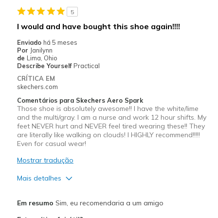
Melhores utilizações
5
exercise
I would and have bought this shoe again!!!!
Width
Feels true to width
Enviado
há 5 meses
Por
Janilynn
Sizing
Feels true to size
de
Lima, Ohio
View On Shoes
I'm Really Into Shoes
Describe Yourself
Practical
CRÍTICA EM
skechers.com
Comentários para Skechers Aero Spark
Those shoe is absolutely awesome!! I have the white/lime
and the multi/gray. I am a nurse and work 12 hour shifts. My
feet NEVER hurt and NEVER feel tired wearing these!! They
are literally like walking on clouds! I HIGHLY recommend!!!!!
Even for casual wear!
Mostrar tradução
Mais detalhes
Prós
Em resumo
Sim, eu recomendaria a um amigo
Attractive Design