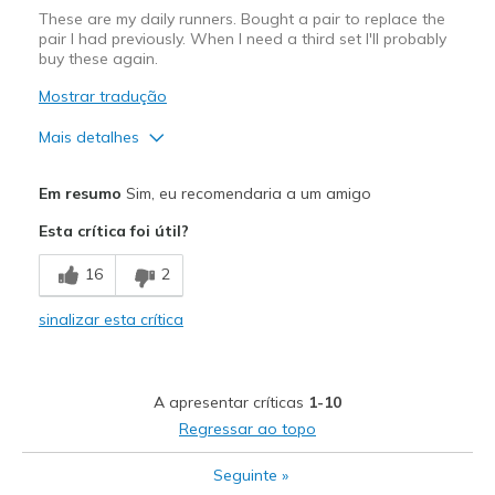
These are my daily runners. Bought a pair to replace the
Travel
pair I had previously. When I need a third set I'll probably
buy these again.
Width
Feels true to width
Sizing
Feels true to size
Mostrar tradução
View On Shoes
I'm Into Shoes
Mais detalhes
Prós
Em resumo
Sim, eu recomendaria a um amigo
Comfortable
Esta crítica foi útil?
Contras
16
2
Women's color options
sinalizar esta crítica
Melhores utilizações
Running
A apresentar críticas
1-10
Width
Feels true to width
Regressar ao topo
Sizing
Feels true to size
View On Shoes
Shoes are for Wearing
Seguinte
»