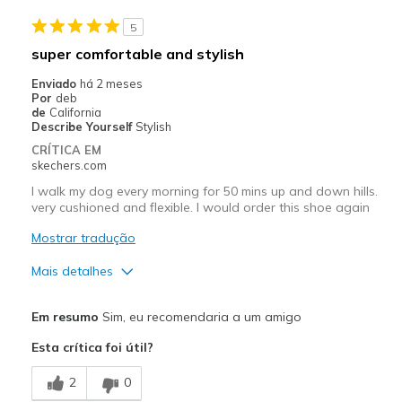
Padded tongue
5
super comfortable and stylish
Responsive
Enviado
há 2 meses
Por
deb
Contras
de
California
Describe Yourself
Stylish
Slight tongue slippage due to padding
CRÍTICA EM
skechers.com
Melhores utilizações
I walk my dog every morning for 50 mins up and down hills.
Easy Run
very cushioned and flexible. I would order this shoe again
Everyday running
Mostrar tradução
Fartlek
Mais detalhes
Long run
Prós
Em resumo
Sim, eu recomendaria a um amigo
Recovery Run
Attractive Design
Esta crítica foi útil?
Short run
Comfortable
2
0
Stylish