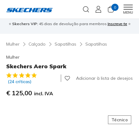
0
Men
MENU
⭐
Skechers VIP:
45 dias de devolução para membros
Inscreve-te
⭐

Mulher
Calçado
Sapatilhas
Sapatilhas
Mulher
Skechers Aero Spark
3$1 de 5 – Classificação do cliente
Adicionar à lista de desejos
(24 críticas)
€ 125,00
incl. IVA
Técnico