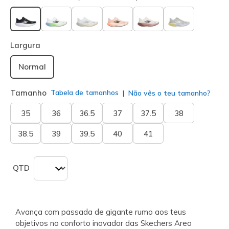
selecionado
Largura
Normal
Tamanho
Tabela de tamanhos
Não vês o teu tamanho?
35
36
36.5
37
37.5
38
38.5
39
39.5
40
41
QTD
Avança com passada de gigante rumo aos teus
objetivos no conforto inovador das Skechers Areo