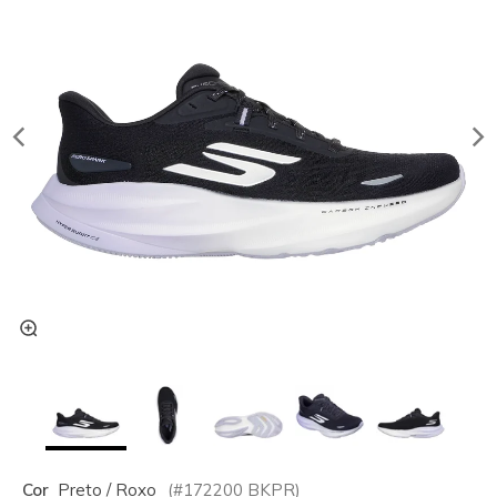
Cor
Preto / Roxo
(#
172200
BKPR
)