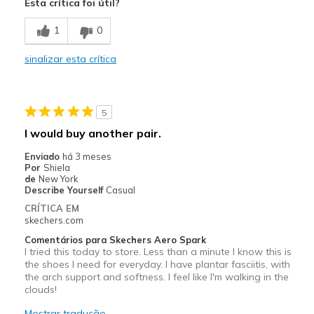
Esta crítica foi útil?
Breathe Well
1
0
Comfortable
sinalizar esta crítica
Durable
Stylish
5
Width
Feels true to width
I would buy another pair.
Sizing
Feels true to size
Enviado
há 3 meses
View On Shoes
I'm Really Into Shoes
Por
Shiela
de
New York
Describe Yourself
Casual
CRÍTICA EM
skechers.com
Comentários para Skechers Aero Spark
I tried this today to store. Less than a minute I know this is
the shoes I need for everyday. I have plantar fasciitis, with
the arch support and softness. I feel like I'm walking in the
clouds!
Mostrar tradução