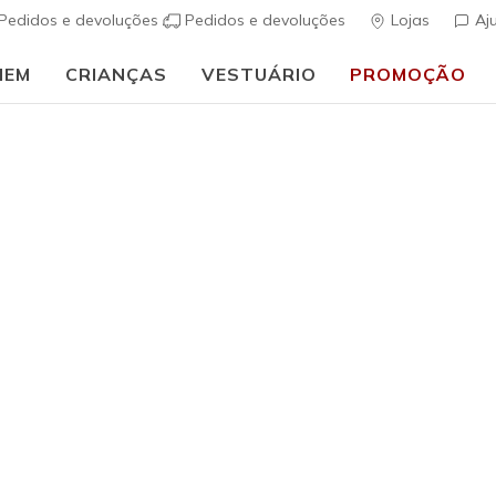
Pedidos e devoluções
Pedidos e devoluções
Lojas
Aj
MEM
CRIANÇAS
VESTUÁRIO
PROMOÇÃO
⭐
Skechers VIP:
45 dias de devolução para membr
Mulher
Max Cushi
(
5 de 5 – Classif
€ 115,0
Cor
Dourado
(#