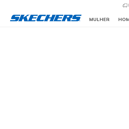
MULHER
HO
Mulher
Calçado
Sapatilhas
Sapatilhas