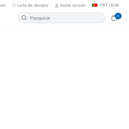
uda
Lista de desejos
Iniciar sessão
PRT | EUR
0
os
Inscreve-te
⭐
oning Elite 2.0 - Alva
Adicionar à lista de desejos
18 críticas)
icação do cliente
0
incl. IVA
129649
GLD
)