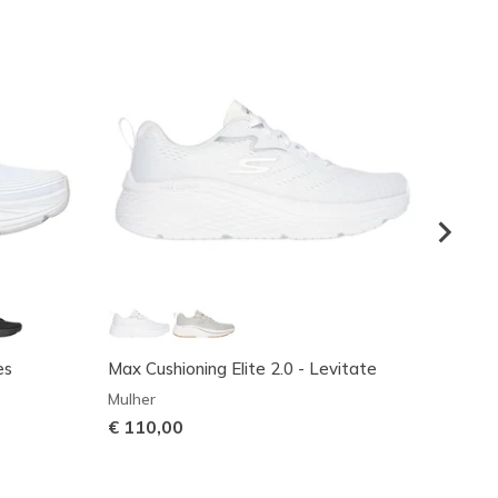
es
Max Cushioning Elite 2.0 - Levitate
Max Cu
Mulher
Mulher
€ 110,00
€ 115