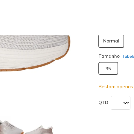
seleciona
Largura
Normal
Tamanho
Tabel
35
Restam apenas 
QTD