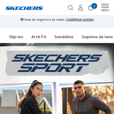
0
Men
MENU
🎒 Guia de regresso às aulas:
COMPRAR AGORA
⭐
Slip-ins
Arch Fit
Sandálias
Sapatos de lona