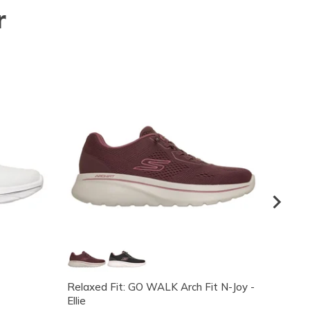
r
Relaxed Fit: GO WALK Arch Fit N-Joy -
Arch F
Ellie
Mulher