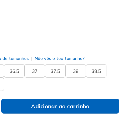
do
a de tamanhos
Não vês o teu tamanho?
36.5
37
37.5
38
38.5
Adicionar ao carrinho