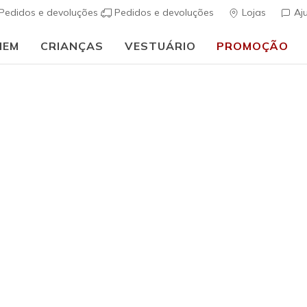
Pedidos e devoluções
Pedidos e devoluções
Lojas
Aj
MEM
CRIANÇAS
VESTUÁRIO
PROMOÇÃO
Mulher
GO WALK A
(
4 de 5 – Classif
€ 90,00
i
Cor
Branco / Cor