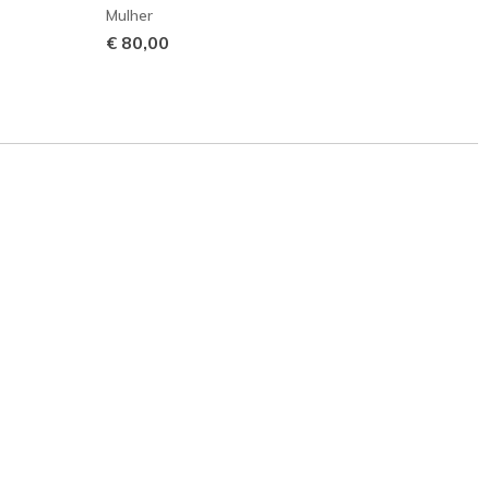
Mulher
€ 100
€ 80,00