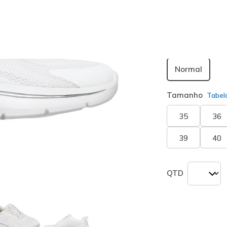
seleciona
Largura
Normal
Tamanho
Tabel
35
36
39
40
QTD