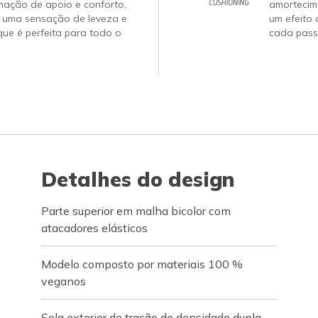
nação de apoio e conforto,
amortecim
 uma sensação de leveza e
um efeito 
ue é perfeita para todo o
cada pass
Detalhes do design
Parte superior em malha bicolor com
atacadores elásticos
Modelo composto por materiais 100 %
veganos
Sola exterior de tração de densidade dupla