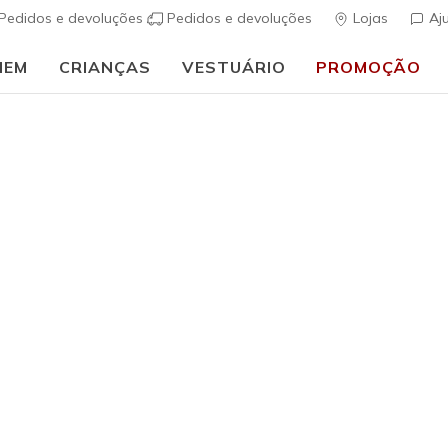
Pedidos e devoluções
Pedidos e devoluções
Lojas
Aj
MEM
CRIANÇAS
VESTUÁRIO
PROMOÇÃO
⭐
Skechers VIP:
45 dias de devolução para membros
Inscreve-te
⭐
Mulher
GO WALK 8
(
4$8 de 5 – Class
€ 90,00
i
Cor
Branco
(#
1