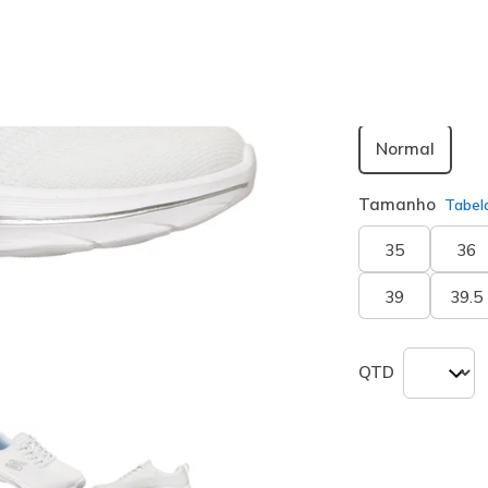
seleciona
Largura
Normal
Tamanho
Tabel
35
36
39
39.5
QTD