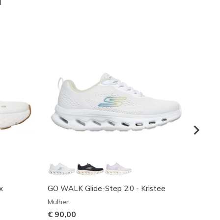
x
GO WALK Glide-Step 2.0 - Kristee
GO WAL
Mulher
Mulher
€ 90,00
€ 90,