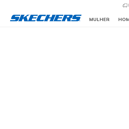
MULHER
HO
Mulher
Calçado
Sapatilhas
Sapatilhas