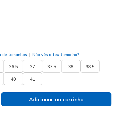
do
a de tamanhos
Não vês o teu tamanho?
36.5
37
37.5
38
38.5
40
41
Adicionar ao carrinho