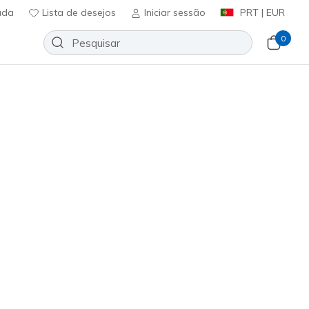
uda
Lista de desejos
Iniciar sessão
PRT | EUR
0
 - Britt
Adicionar à lista de desejos
61 críticas)
ificação do cliente
ncl. IVA
25920
WHT
)