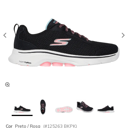
Cor
Preto / Rosa
(#
125263
BKPK
)