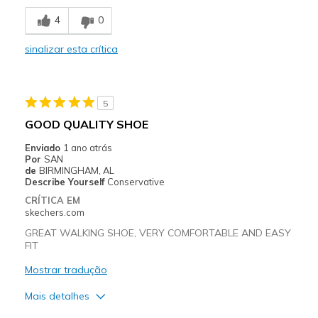
Melhores utilizações
4
0
Casual Wear
sinalizar esta crítica
Width
Feels true to width
Sizing
Feels true to size
View On Shoes
Shoes are for Wearing
5
GOOD QUALITY SHOE
Enviado
1 ano atrás
Por
SAN
de
BIRMINGHAM, AL
Describe Yourself
Conservative
CRÍTICA EM
skechers.com
GREAT WALKING SHOE, VERY COMFORTABLE AND EASY
FIT
Mostrar tradução
Mais detalhes