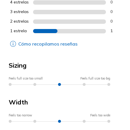
4 estrelas
0
3 estrelas
0
2 estrelas
0
1 estrela
1
Cómo recopilamos reseñas
Sizing
Feels full size too small
Feels full size too big
Width
Feels too narrow
Feels too wide