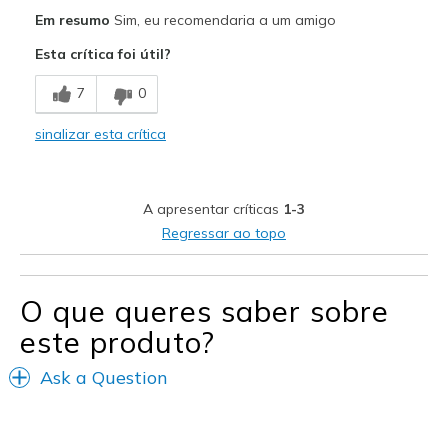
Prós
Em resumo
Sim, eu recomendaria a um amigo
Attractive Design
Esta crítica foi útil?
Comfortable
7
0
Durable
sinalizar esta crítica
Stylish
Melhores utilizações
A apresentar críticas
1-3
WALKING
Regressar ao topo
Width
Feels true to width
Sizing
Feels true to size
O que queres saber sobre
View On Shoes
Shoes are for Wearing
este produto?
Ask a Question