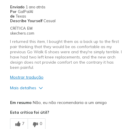
Enviado
1 ano atrás
Por
GalPalAl
de
Texas
Describe Yourself
Casual
CRÍTICA EM
skechers.com
I returned this item, I bought them as a back up to the first
pair thinking that they would be as comfortable as my
previous Go Walk 6 shoes were and they're simply terrible. I
have had two left knee replacements, and the new arch
design does not provide comfort on the contrary it has
been painful.
Mostrar tradução
Mais detalhes
Contras
Em resumo
Não, eu não recomendaria a um amigo
Painful pillar design to arches
Esta crítica foi útil?
7
0