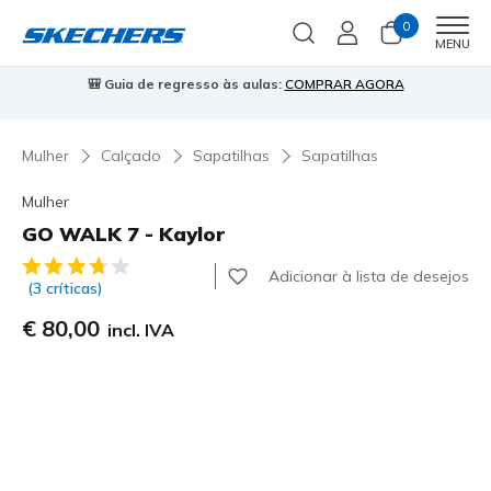
0
Men
MENU
⭐
Skechers VIP:
45 dias de devolução para membros
Inscreve-te
⭐

Mulher
Calçado
Sapatilhas
Sapatilhas
Mulher
GO WALK 7 - Kaylor
5 de 5 – Classificação do cliente
Adicionar à lista de desejos
(3 críticas)
€ 80,00
incl. IVA