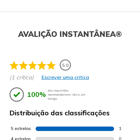
AVALIÇÃO INSTANTÂNEA®
5.0
(1 crítica)
Escrever uma crítica
dos inquiridos
100%
recomendariam isto a um
amigo.
Distribuição das classificações
5 estrelas
1
4 estrelas
0