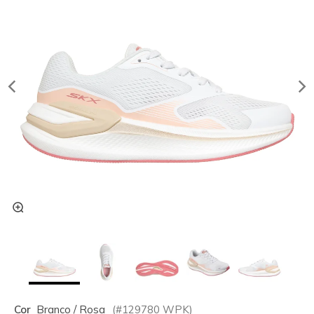
Cor
Branco / Rosa
(#
129780
WPK
)