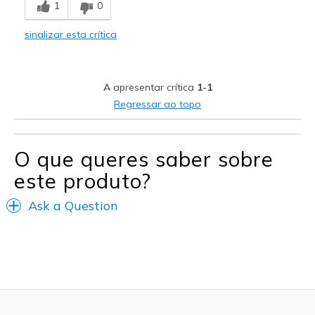
1
0
Melhores utilizações
sinalizar esta crítica
Casual Wear
Travel
A apresentar crítica
1-1
Width
Feels true to width
Regressar ao topo
Sizing
Feels half size too small
View On Shoes
Shoes are for Wearing
O que queres saber sobre
este produto?
Ask a Question