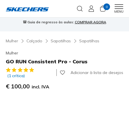
0
Men
MENU
🎒 Guia de regresso às aulas:
COMPRAR AGORA
⭐
Mulher
Calçado
Sapatilhas
Sapatilhas
Mulher
GO RUN Consistent Pro - Corus
3$6 de 5 – Classificação do cliente
Adicionar à lista de desejos
(1 crítica)
€ 100,00
incl. IVA