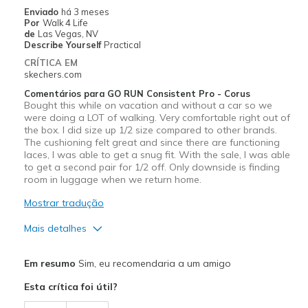
Enviado
há 3 meses
Por
Walk 4 Life
de
Las Vegas, NV
Describe Yourself
Practical
CRÍTICA EM
skechers.com
Comentários para GO RUN Consistent Pro - Corus
Bought this while on vacation and without a car so we
were doing a LOT of walking. Very comfortable right out of
the box. I did size up 1/2 size compared to other brands.
The cushioning felt great and since there are functioning
laces, I was able to get a snug fit. With the sale, I was able
to get a second pair for 1/2 off. Only downside is finding
room in luggage when we return home.
Mostrar tradução
Mais detalhes
Prós
Em resumo
Sim, eu recomendaria a um amigo
Attractive Design
Esta crítica foi útil?
Comfortable