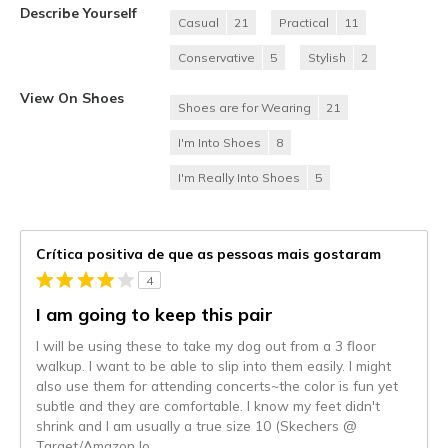
Describe Yourself
Casual
21
Practical
11
Conservative
5
Stylish
2
View On Shoes
Shoes are for Wearing
21
I'm Into Shoes
8
I'm Really Into Shoes
5
Crítica positiva de que as pessoas mais gostaram
4
I am going to keep this pair
I will be using these to take my dog out from a 3 floor
walkup. I want to be able to slip into them easily. I might
also use them for attending concerts~the color is fun yet
subtle and they are comfortable. I know my feet didn't
shrink and I am usually a true size 10 (Skechers @
Target/Amazon lo
...