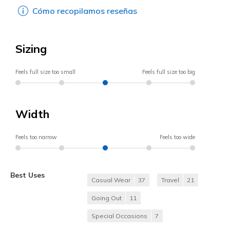
Cómo recopilamos reseñas
Sizing
Feels full size too small
Feels full size too big
Width
Feels too narrow
Feels too wide
Best Uses
Casual Wear
37
Travel
21
Going Out
11
Special Occasions
7