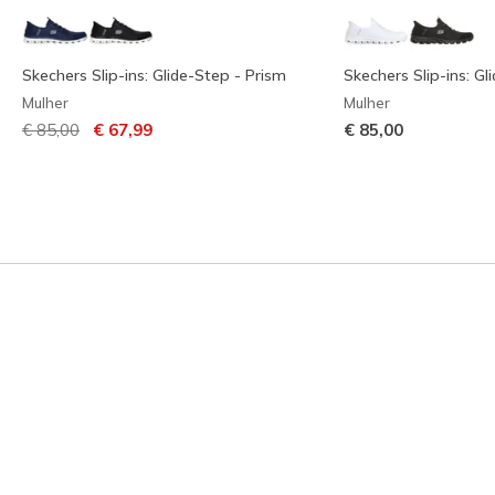
Skechers Slip-ins: Glide-Step - Prism
Skechers Slip-ins: Gl
Mulher
Mulher
Preço com desconto de
para
€ 85,00
€ 67,99
€ 85,00