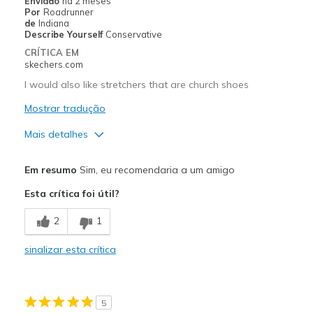
Enviado
há 2 meses
Por
Roadrunner
Width
Feels true to width
de
Indiana
Describe Yourself
Conservative
Sizing
Feels true to size
CRÍTICA EM
skechers.com
I would also like stretchers that are church shoes
Mostrar tradução
Mais detalhes
Prós
Em resumo
Sim, eu recomendaria a um amigo
Attractive Design
Esta crítica foi útil?
Contras
2
1
I we like more selections in wide width
sinalizar esta crítica
Melhores utilizações
Casual Wear
5
Special Occasions