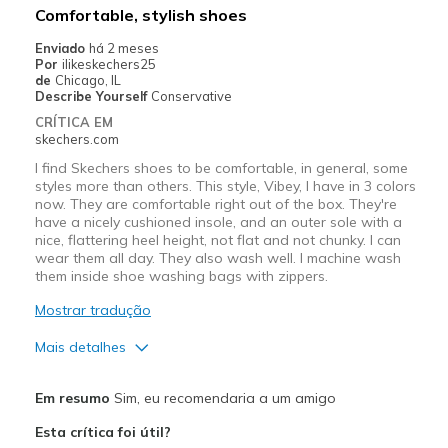
Comfortable, stylish shoes
Width
Feels true to width
Enviado
há 2 meses
Sizing
Feels true to size
Por
ilikeskechers25
de
Chicago, IL
View On Shoes
I'm Really Into Shoes
Describe Yourself
Conservative
CRÍTICA EM
skechers.com
I find Skechers shoes to be comfortable, in general, some
styles more than others. This style, Vibey, I have in 3 colors
now. They are comfortable right out of the box. They're
have a nicely cushioned insole, and an outer sole with a
nice, flattering heel height, not flat and not chunky. I can
wear them all day. They also wash well. I machine wash
them inside shoe washing bags with zippers.
Mostrar tradução
Mais detalhes
Prós
Em resumo
Sim, eu recomendaria a um amigo
Attractive Design
Esta crítica foi útil?