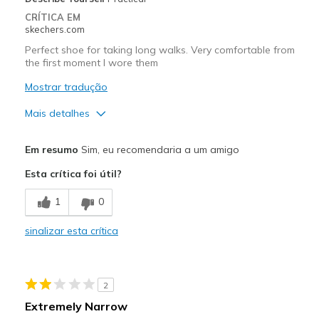
Sizing
Feels true to size
CRÍTICA EM
View On Shoes
Shoes are for Wearing
skechers.com
Perfect shoe for taking long walks. Very comfortable from
the first moment I wore them
Mostrar tradução
Mais detalhes
Prós
Em resumo
Sim, eu recomendaria a um amigo
Attractive Design
Esta crítica foi útil?
Comfortable
1
0
Stylish
sinalizar esta crítica
Melhores utilizações
Casual Wear
2
Travel
Extremely Narrow