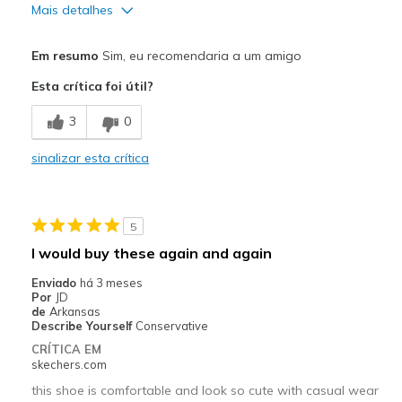
Mais detalhes
Prós
Em resumo
Sim, eu recomendaria a um amigo
Attractive Design
Esta crítica foi útil?
Breathe Well
3
0
Comfortable
sinalizar esta crítica
Durable
Stylish
5
Melhores utilizações
I would buy these again and again
Casual Wear
Enviado
há 3 meses
Por
JD
Going Out
de
Arkansas
Describe Yourself
Conservative
Special Occasions
CRÍTICA EM
skechers.com
Travel
this shoe is comfortable and look so cute with casual wear