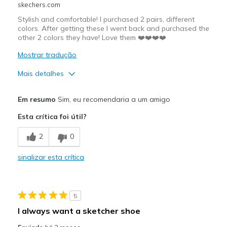
skechers.com
Sizing
Feels true to size
View On Shoes
Shoes are for Wearing
Stylish and comfortable! I purchased 2 pairs, different
colors. After getting these I went back and purchased the
other 2 colors they have! Love them ❤️❤️❤️❤️
Mostrar tradução
Mais detalhes
Prós
Em resumo
Sim, eu recomendaria a um amigo
Attractive Design
Esta crítica foi útil?
Breathe Well
2
0
Comfortable
sinalizar esta crítica
Durable
Stylish
5
Melhores utilizações
I always want a sketcher shoe
Casual Wear