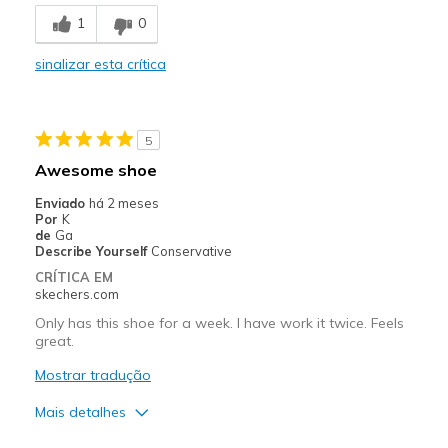
Breathe Well
1
0
Comfortable
sinalizar esta crítica
Durable
Stylish
5
Melhores utilizações
Awesome shoe
Casual Wear
Enviado
há 2 meses
Por
K
Travel
de
Ga
Describe Yourself
Conservative
Width
Feels true to width
CRÍTICA EM
skechers.com
Sizing
Feels true to size
View On Shoes
Shoes are for Wearing
Only has this shoe for a week. I have work it twice. Feels
great.
Mostrar tradução
Mais detalhes