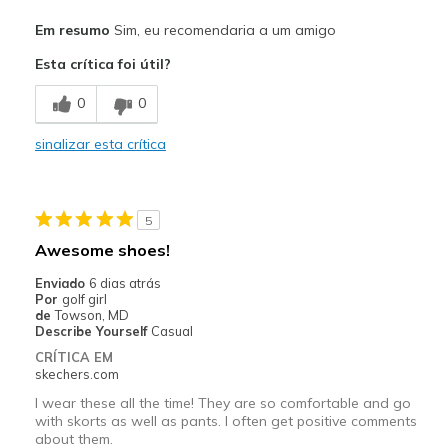
Prós
Em resumo
Sim, eu recomendaria a um amigo
Attractive Design
Esta crítica foi útil?
Breathe Well
0
0
Comfortable
sinalizar esta crítica
Stylish
Contras
5
Poor Quality
Awesome shoes!
Melhores utilizações
Enviado
6 dias atrás
Por
golf girl
Casual Wear
de
Towson, MD
Describe Yourself
Casual
Going Out
CRÍTICA EM
skechers.com
Travel
I wear these all the time! They are so comfortable and go
with skorts as well as pants. I often get positive comments
Width
Feels true to width
about them.