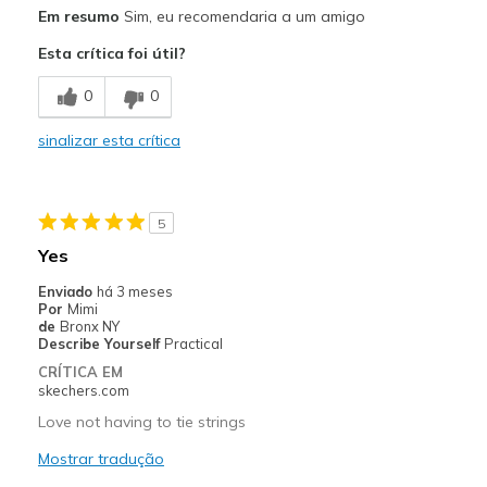
Prós
Em resumo
Sim, eu recomendaria a um amigo
Attractive Design
Esta crítica foi útil?
Breathe Well
0
0
Comfortable
sinalizar esta crítica
Stylish
Melhores utilizações
5
Casual Wear
Yes
Width
Feels true to width
Enviado
há 3 meses
Por
Mimi
Sizing
Feels true to size
de
Bronx NY
View On Shoes
I'm Really Into Shoes
Describe Yourself
Practical
CRÍTICA EM
skechers.com
Love not having to tie strings
Mostrar tradução