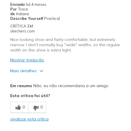
Width
Feels true to width
Enviado
há 4 meses
Por
Trace
Sizing
Feels true to size
de
Indiana
View On Shoes
Shoes are for Wearing
Describe Yourself
Practical
CRÍTICA EM
skechers.com
Nice looking shoe and fairly comfortable, but extremely
narrow. I don't normally buy "wide" widths, so the regular
width on this shoe is extra tight.
Mostrar tradução
Mais detalhes
Prós
Em resumo
Não, eu não recomendaria a um amigo
Attractive Design
Esta crítica foi útil?
Comfortable
0
0
Contras
sinalizar esta crítica
Need Break In