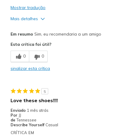
Sizing
Feels true to size
Mostrar tradução
View On Shoes
I'm Into Shoes
Mais detalhes
Prós
Em resumo
Sim, eu recomendaria a um amigo
Attractive Design
Esta crítica foi útil?
Breathe Well
0
0
Comfortable
sinalizar esta crítica
Durable
Stylish
5
Melhores utilizações
Love these shoes!!!!
Casual Wear
Enviado
1 mês atrás
Por
JJ
Travel
de
Tennessee
Describe Yourself
Casual
Width
Feels true to width
CRÍTICA EM