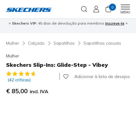
0
Men
MENU
⭐
Skechers VIP:
45 dias de devolução para membros
Inscreve-te
⭐

Mulher
Calçado
Sapatilhas
Sapatilhas casuais
Mulher
Skechers Slip-Ins: Glide-Step - Vibey
4$3 de 5 – Classificação do cliente
Adicionar à lista de desejos
(42 críticas)
€ 85,00
incl. IVA