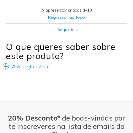
Width
Feels too narrow
A apresentar críticas
1-10
Sizing
Feels true to size
Regressar ao topo
View On Shoes
Shoes are for Wearing
Seguinte
»
O que queres saber sobre
este produto?
Ask a Question
20% Desconto*
de boas-vindas por
te inscreveres na lista de emails da