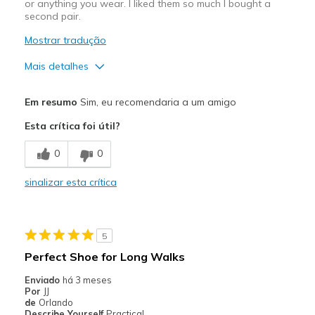
or anything you wear. I liked them so much I bought a
Width
Feels true to width
second pair.
Sizing
Feels true to size
Mostrar tradução
View On Shoes
I'm Really Into Shoes
Mais detalhes
Prós
Em resumo
Sim, eu recomendaria a um amigo
Breathe Well
Esta crítica foi útil?
Comfortable
0
0
Durable
sinalizar esta crítica
Contras
Poor Cushioning
5
Melhores utilizações
Perfect Shoe for Long Walks
Casual Wear
Enviado
há 3 meses
Por
JJ
Width
Feels true to width
de
Orlando
Describe Yourself
Practical