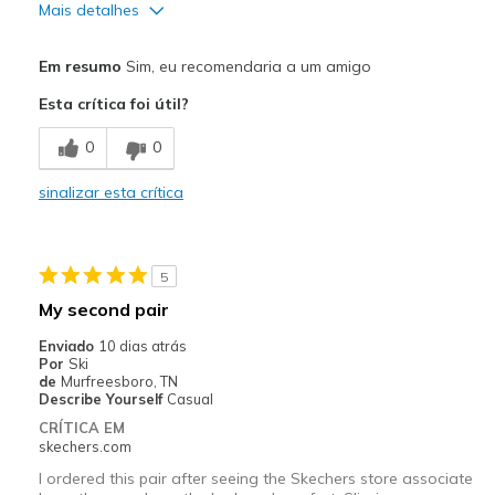
Mais detalhes
Prós
Em resumo
Sim, eu recomendaria a um amigo
Comfortable
Esta crítica foi útil?
Melhores utilizações
0
0
Casual Wear
sinalizar esta crítica
Travel
Width
Feels true to width
5
Sizing
Feels true to size
My second pair
View On Shoes
Shoes are for Wearing
Enviado
10 dias atrás
Por
Ski
de
Murfreesboro, TN
Describe Yourself
Casual
CRÍTICA EM
skechers.com
I ordered this pair after seeing the Skechers store associate