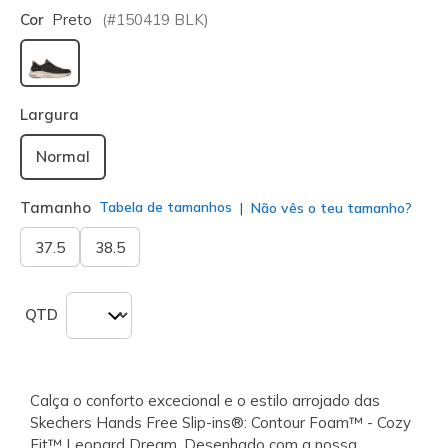
Cor
Preto
(#
150419
BLK
)
selecionado
Largura
Normal
Tamanho
Tabela de tamanhos
Não vês o teu tamanho?
37.5
38.5
QTD
Calça o conforto excecional e o estilo arrojado das
Skechers Hands Free Slip-ins®: Contour Foam™ - Cozy
Fit™ Leopard Dream. Desenhado com a nossa