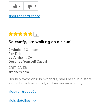
Comfortable
2
0
Stylish
sinalizar esta crítica
Width
Feels too wide
Sizing
Feels true to size
View On Shoes
I'm Into Shoes
5
So comfy, like walking on a cloud!
Enviado
há 3 meses
Por
Deb
de
Anaheim, CA
Describe Yourself
Casual
CRÍTICA EM
skechers.com
I usually were an 8 in Skechers, had I been in a store I
would have tried an 71/2. They are very comfy
Mostrar tradução
Mais detalhes