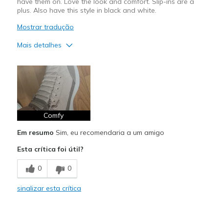
have them on. Love the look and comfort. Slip-ins are a
plus. Also have this style in black and white.
Mostrar tradução
Mais detalhes
Prós
Attractive Design
Comfortable
Stylish
Comfy
Em resumo
Sim, eu recomendaria a um amigo
Melhores utilizações
Esta crítica foi útil?
Casual Wear
0
0
Width
Feels true to width
Sizing
Feels true to size
sinalizar esta crítica
View On Shoes
I'm Into Shoes