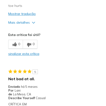
toe hurts
Mostrar tradução
Mais detalhes
Prós
Esta crítica foi útil?
Attractive Design
0
0
Stylish
sinalizar esta crítica
Contras
Poor Cushioning
5
Melhores utilizações
Not bad at all.
Casual Wear
Enviado
há 5 meses
Por
Lani
Width
Feels too narrow
de
La Mesa, CA
Sizing
Feels true to size
Describe Yourself
Casual
View On Shoes
Shoes are for Wearing
CRÍTICA EM