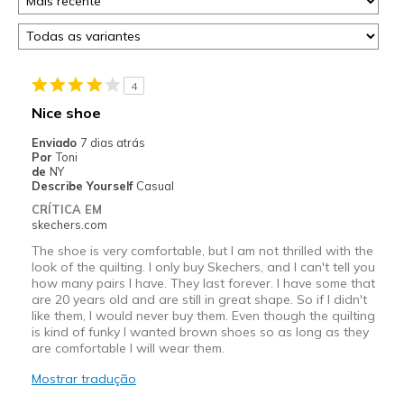
4
Nice shoe
Enviado
7 dias atrás
Por
Toni
de
NY
Describe Yourself
Casual
CRÍTICA EM
skechers.com
The shoe is very comfortable, but I am not thrilled with the
look of the quilting. I only buy Skechers, and I can't tell you
how many pairs I have. They last forever. I have some that
are 20 years old and are still in great shape. So if I didn't
like them, I would never buy them. Even though the quilting
is kind of funky I wanted brown shoes so as long as they
are comfortable I will wear them.
Mostrar tradução