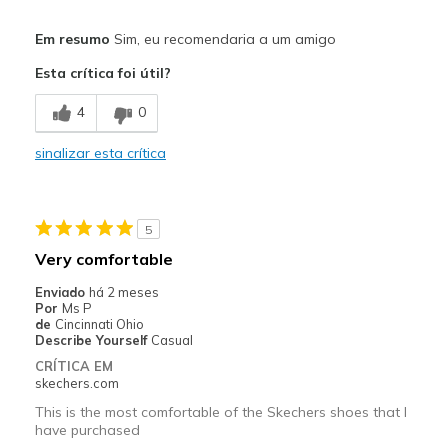
Prós
Em resumo
Sim, eu recomendaria a um amigo
Attractive Design
Esta crítica foi útil?
Comfortable
4
0
Durable
sinalizar esta crítica
Stylish
Melhores utilizações
5
Casual Wear
Very comfortable
Going Out
Enviado
há 2 meses
Por
Ms P
Travel
de
Cincinnati Ohio
Describe Yourself
Casual
Width
Feels true to width
CRÍTICA EM
skechers.com
Sizing
Feels true to size
View On Shoes
I'm Really Into Shoes
This is the most comfortable of the Skechers shoes that I
have purchased