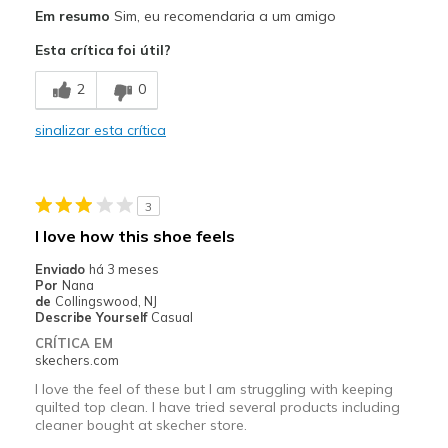
Prós
Em resumo
Sim, eu recomendaria a um amigo
Attractive Design
Esta crítica foi útil?
Breathe Well
2
0
Comfortable
sinalizar esta crítica
Durable
Stylish
3
Melhores utilizações
I love how this shoe feels
Casual Wear
Enviado
há 3 meses
Por
Nana
Travel
de
Collingswood, NJ
Describe Yourself
Casual
Width
Feels true to width
CRÍTICA EM
skechers.com
Sizing
Feels half size too big
View On Shoes
I'm Into Shoes
I love the feel of these but I am struggling with keeping
quilted top clean. I have tried several products including
cleaner bought at skecher store.