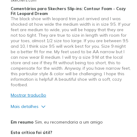
Special Occasions
Comentários para Skechers Slip-ins: Contour Foam - Cozy
Fit Leopard Dream
Travel
The black shoe with leopard trim just arrived and I was
shocked at how wide the medium width is in size 9.5. If your
Width
Feels true to width
feet are medium to wide, you will be happy that they are
Sizing
Feels true to size
not too tight. They are true to size in length with room for
your toes, almost 1/2 size too large. If you are between 9.5
View On Shoes
I'm Into Shoes
and 10, I think size 9.5 will work best for you. Size 9 might
be a better fit for me. My feet used to be AA narrow but I
can now wear B medium. I will try a size 9 M at the local
store and see if they fit without being too short, this to
compensate for the width. Anyway, if you have narrow feet,
this particular style & color will be challenging. I hope this
information is helpful! A beautiful shoe with a soft, cozy
footbed.
Mostrar tradução
Mais detalhes
Prós
Em resumo
Sim, eu recomendaria a um amigo
Attractive Design
Esta crítica foi útil?