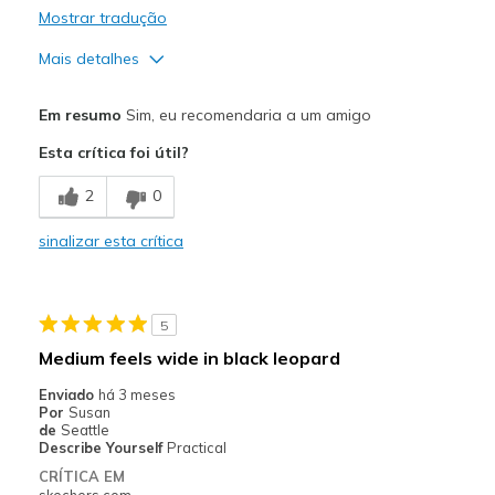
Mostrar tradução
Mais detalhes
Prós
Em resumo
Sim, eu recomendaria a um amigo
Attractive Design
Esta crítica foi útil?
Breathe Well
2
0
Comfortable
sinalizar esta crítica
Durable
Stylish
5
Contras
Medium feels wide in black leopard
Need more options
Enviado
há 3 meses
Por
Susan
Melhores utilizações
de
Seattle
Describe Yourself
Practical
Casual Wear
CRÍTICA EM
skechers.com