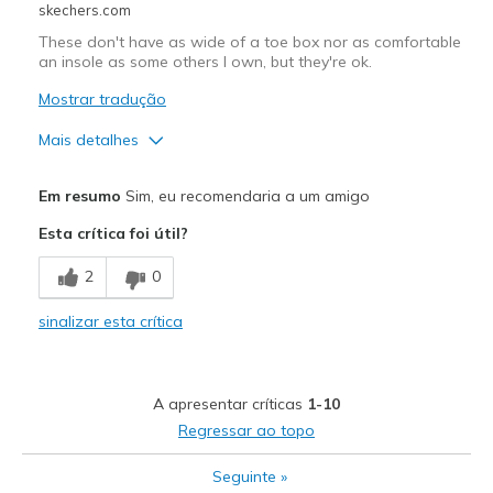
skechers.com
These don't have as wide of a toe box nor as comfortable
an insole as some others I own, but they're ok.
Mostrar tradução
Mais detalhes
Prós
Em resumo
Sim, eu recomendaria a um amigo
Attractive Design
Esta crítica foi útil?
Breathe Well
2
0
Comfortable
sinalizar esta crítica
Stylish
Width
Feels true to width
A apresentar críticas
1-10
Sizing
Feels true to size
Regressar ao topo
View On Shoes
Shoes are for Wearing
Seguinte
»