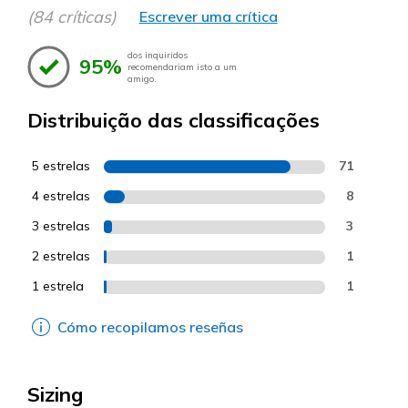
(84 críticas)
Escrever uma crítica
dos inquiridos
95%
recomendariam isto a um
amigo.
Distribuição das classificações
5 estrelas
71
4 estrelas
8
3 estrelas
3
2 estrelas
1
1 estrela
1
Cómo recopilamos reseñas
Sizing