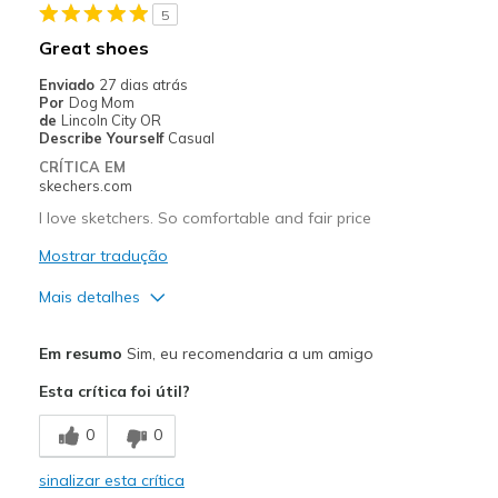
5
Great shoes
Enviado
27 dias atrás
Por
Dog Mom
de
Lincoln City OR
Describe Yourself
Casual
CRÍTICA EM
skechers.com
I love sketchers. So comfortable and fair price
Mostrar tradução
Mais detalhes
Prós
Em resumo
Sim, eu recomendaria a um amigo
Attractive Design
Esta crítica foi útil?
Breathe Well
0
0
Comfortable
sinalizar esta crítica
Stylish