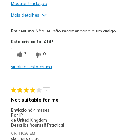
Mostrar tradução
Mais detalhes
Prós
Em resumo
Não, eu não recomendaria a um amigo
Attractive Design
Esta crítica foi útil?
Comfortable
3
0
Contras
sinalizar esta crítica
Unable to keep clean
Melhores utilizações
4
Casual Wear
Not suitable for me
Travel
Enviado
há 4 meses
Por
IP
Width
Feels true to width
de
United Kingdom
Describe Yourself
Practical
Sizing
Feels true to size
CRÍTICA EM
View On Shoes
Shoes are for Wearing
skechers.co.uk