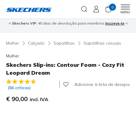
0
Men
MENU
⭐
Skechers VIP:
45 dias de devolução para membros
Inscreve-te
⭐

Mulher
Calçado
Sapatilhas
Sapatilhas casuais
Mulher
Skechers Slip-ins: Contour Foam - Cozy Fit
Leopard Dream
5 de 5 – Classificação do cliente
Adicionar à lista de desejos
(84 críticas)
€ 90,00
incl. IVA