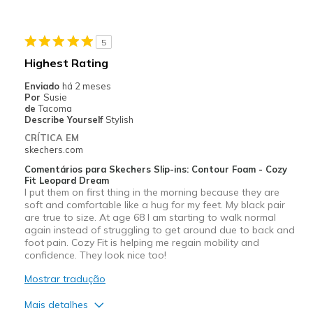
Melhores utilizações
5
Casual Wear
Highest Rating
Travel
Enviado
há 2 meses
Por
Susie
Width
Feels true to width
de
Tacoma
Describe Yourself
Stylish
Sizing
Feels true to size
CRÍTICA EM
skechers.com
Comentários para Skechers Slip-ins: Contour Foam - Cozy
Fit Leopard Dream
I put them on first thing in the morning because they are
soft and comfortable like a hug for my feet. My black pair
are true to size. At age 68 I am starting to walk normal
again instead of struggling to get around due to back and
foot pain. Cozy Fit is helping me regain mobility and
confidence. They look nice too!
Mostrar tradução
Mais detalhes