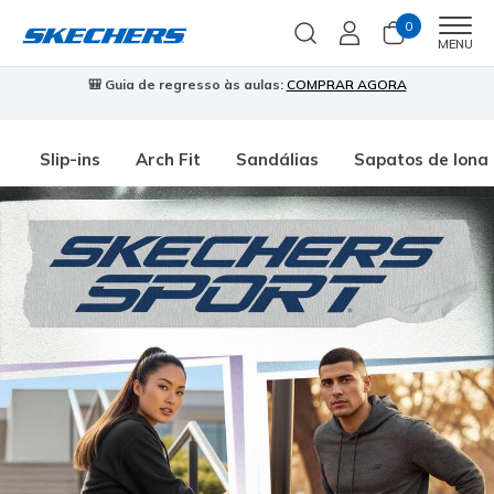
0
Men
MENU
🎒 Guia de regresso às aulas:
COMPRAR AGORA
⭐
Slip-ins
Arch Fit
Sandálias
Sapatos de lona