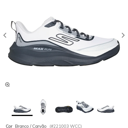
Cor
Branco / Carvão
(#
221003
WCC
)