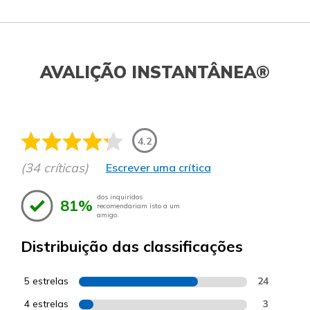
AVALIÇÃO INSTANTÂNEA®
4.2
(34 críticas)
Escrever uma crítica
dos inquiridos
81%
recomendariam isto a um
amigo.
Distribuição das classificações
5 estrelas
24
4 estrelas
3