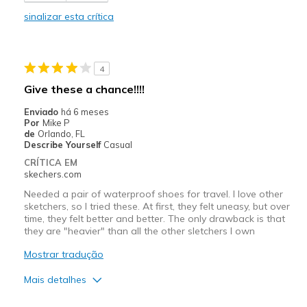
Durable
sinalizar esta crítica
Feels good on my heels
Stylish
4
Contras
Give these a chance!!!!
Forward portion feels a bit too wide
Enviado
há 6 meses
Por
Mike P
Melhores utilizações
de
Orlando, FL
Describe Yourself
Casual
Workout shoe; esp. on indoor track
CRÍTICA EM
skechers.com
Width
Feels too wide
Needed a pair of waterproof shoes for travel. I love other
Sizing
Feels true to size
sketchers, so I tried these. At first, they felt uneasy, but over
View On Shoes
Shoes are for Wearing
time, they felt better and better. The only drawback is that
they are "heavier" than all the other sletchers I own
Mostrar tradução
Mais detalhes
Prós