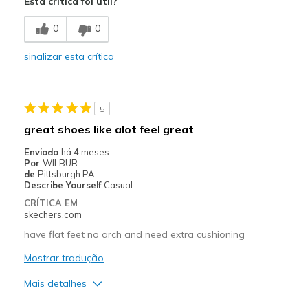
Esta crítica foi útil?
Breathe Well
0
0
Comfortable
sinalizar esta crítica
Durable
Stylish
5
Contras
great shoes like alot feel great
Need Break In
Enviado
há 4 meses
Por
WILBUR
Melhores utilizações
de
Pittsburgh PA
Describe Yourself
Casual
Casual Wear
CRÍTICA EM
skechers.com
Going Out
have flat feet no arch and need extra cushioning
Special Occasions
Mostrar tradução
Travel
Mais detalhes
Width
Feels too narrow