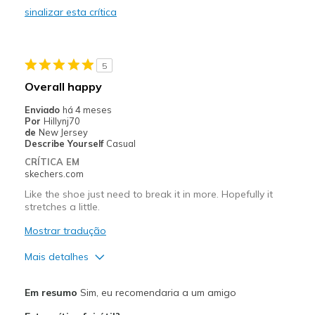
sinalizar esta crítica
Melhores utilizações
Casual Wear
5
Travel
Overall happy
Width
Feels true to width
Enviado
há 4 meses
Por
Hillynj70
Sizing
Feels true to size
de
New Jersey
View On Shoes
I'm Into Shoes
Describe Yourself
Casual
CRÍTICA EM
skechers.com
Like the shoe just need to break it in more. Hopefully it
stretches a little.
Mostrar tradução
Mais detalhes
Prós
Em resumo
Sim, eu recomendaria a um amigo
Attractive Design