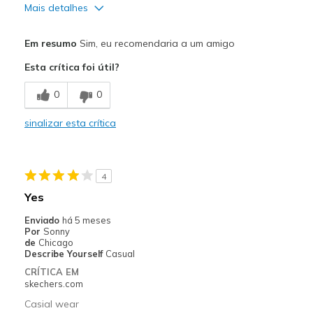
Mais detalhes
Prós
Em resumo
Sim, eu recomendaria a um amigo
Attractive Design
Esta crítica foi útil?
Breathe Well
0
0
Comfortable
sinalizar esta crítica
Stylish
Width
Feels true to width
4
Sizing
Feels true to size
Yes
View On Shoes
I'm Into Shoes
Enviado
há 5 meses
Por
Sonny
de
Chicago
Describe Yourself
Casual
CRÍTICA EM
skechers.com
Casial wear