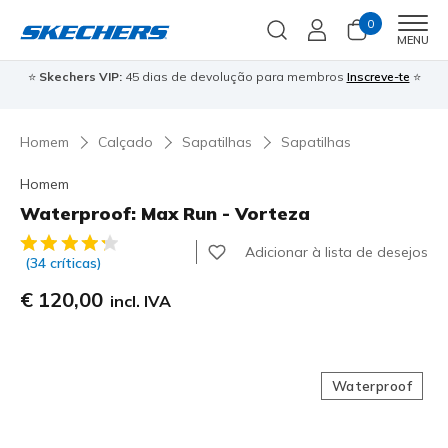
0
Men
MENU
⭐
Skechers VIP:
45 dias de devolução para membros
Inscreve-te
⭐

Homem
Calçado
Sapatilhas
Sapatilhas
Homem
Waterproof: Max Run - Vorteza
5 de 5 – Classificação do cliente
Adicionar à lista de desejos
(34 críticas)
€ 120,00
incl. IVA
Waterproof