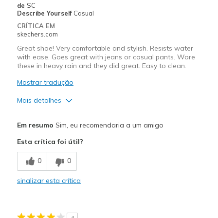
Walking and jogging
de
SC
Describe Yourself
Casual
Width
Feels true to width
CRÍTICA EM
Sizing
Feels true to size
skechers.com
View On Shoes
Shoes are for Wearing
Great shoe! Very comfortable and stylish. Resists water
with ease. Goes great with jeans or casual pants. Wore
these in heavy rain and they did great. Easy to clean.
Mostrar tradução
Mais detalhes
Prós
Em resumo
Sim, eu recomendaria a um amigo
Attractive Design
Esta crítica foi útil?
Breathe Well
0
0
Comfortable
sinalizar esta crítica
Durable
Stylish
4