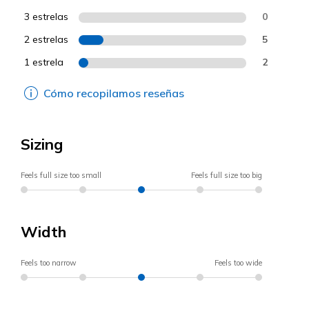
3 estrelas
0
2 estrelas
5
1 estrela
2
Cómo recopilamos reseñas
Sizing
Feels full size too small
Feels full size too big
Width
Feels too narrow
Feels too wide