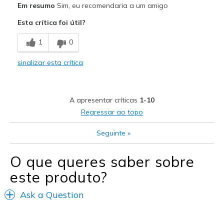
Em resumo
Sim, eu recomendaria a um amigo
Attractive Design
Esta crítica foi útil?
Melhores utilizações
1
0
Travel
sinalizar esta crítica
Width
Feels true to width
Sizing
Feels half size too small
View On Shoes
Shoes are for Wearing
A apresentar críticas
1-10
Regressar ao topo
Seguinte
»
O que queres saber sobre
este produto?
Ask a Question