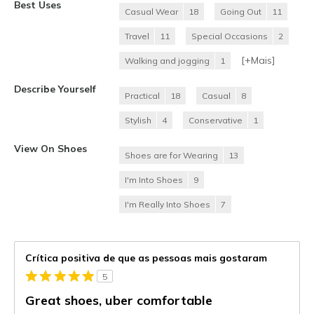
Best Uses
Casual Wear
18
Going Out
11
Travel
11
Special Occasions
2
[+
Mais
]
Walking and jogging
1
Describe Yourself
Practical
18
Casual
8
Stylish
4
Conservative
1
View On Shoes
Shoes are for Wearing
13
I'm Into Shoes
9
I'm Really Into Shoes
7
Crítica positiva de que as pessoas mais gostaram
5
Great shoes, uber comfortable