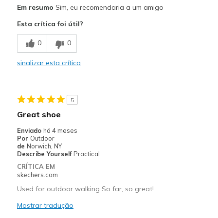
Prós
Em resumo
Sim, eu recomendaria a um amigo
Sizing
Feels true to size
Attractive Design
View On Shoes
I'm Into Shoes
Esta crítica foi útil?
Breathe Well
0
0
Comfortable
sinalizar esta crítica
Contras
Need Break In
5
Melhores utilizações
Great shoe
Casual Wear
Enviado
há 4 meses
Por
Outdoor
Width
Feels true to width
de
Norwich, NY
Describe Yourself
Practical
Sizing
Feels true to size
CRÍTICA EM
View On Shoes
Shoes are for Wearing
skechers.com
Used for outdoor walking So far, so great!
Mostrar tradução