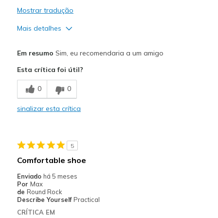
Mostrar tradução
Mais detalhes
Prós
Em resumo
Sim, eu recomendaria a um amigo
Attractive Design
Esta crítica foi útil?
Stylish
0
0
Melhores utilizações
sinalizar esta crítica
Casual Wear
Width
Feels too narrow
5
Sizing
Feels true to size
Comfortable shoe
View On Shoes
I'm Into Shoes
Enviado
há 5 meses
Por
Max
de
Round Rock
Describe Yourself
Practical
CRÍTICA EM