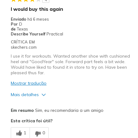
Melhores utilizações
I would buy this again
Casual Wear
Enviado
há 6 meses
Por
D
Width
Feels true to width
de
Texas
Describe Yourself
Practical
Sizing
Feels true to size
CRÍTICA EM
View On Shoes
I'm Really Into Shoes
skechers.com
I use it for workouts. Wanted another shoe with cushioned
heel and "GoodYear" sole. Forward part feels a bit wide.
Would have liked to found it in store to try on. Have been
pleased thus far.
Mostrar tradução
Mais detalhes
Prós
Em resumo
Sim, eu recomendaria a um amigo
Attractive Design
Esta crítica foi útil?
Comfortable
1
0