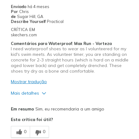
Enviado
há 4 meses
Por
Chris
de
Sugar Hill, GA
Describe Yourself
Practical
CRÍTICA EM
skechers.com
Comentários para Waterproof: Max Run - Vorteza
I need waterproof shoes to wear as I volunteered for my
kid's swim meets. As volunteer timer, you are standing on
concrete for 2-3 straight hours (which is hard on a middle
aged lower back) and get completely drenched. These
shoes try dry as a bone and comfortable.
Mostrar tradução
Mais detalhes
Prós
Em resumo
Sim, eu recomendaria a um amigo
Breathe Well
Esta crítica foi útil?
Comfortable
0
0
Durable