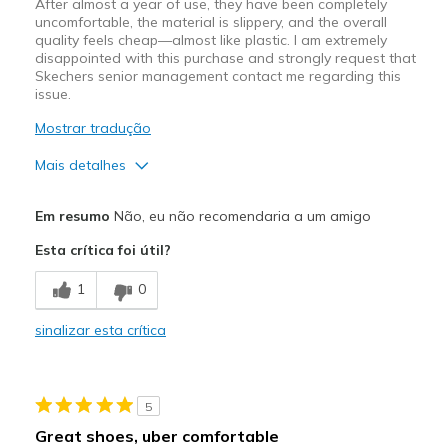
After almost a year of use, they have been completely
uncomfortable, the material is slippery, and the overall
quality feels cheap—almost like plastic. I am extremely
disappointed with this purchase and strongly request that
Skechers senior management contact me regarding this
issue.
Mostrar tradução
Mais detalhes
Contras
Em resumo
Não, eu não recomendaria a um amigo
Poor Cushioning
Esta crítica foi útil?
Poor Quality
1
0
Melhores utilizações
sinalizar esta crítica
Casual Wear
Width
Feels too wide
5
Sizing
Feels half size too big
Great shoes, uber comfortable