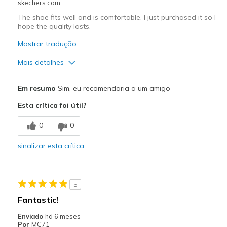
skechers.com
The shoe fits well and is comfortable. I just purchased it so I
hope the quality lasts.
Mostrar tradução
Mais detalhes
Prós
Em resumo
Sim, eu recomendaria a um amigo
Attractive Design
Esta crítica foi útil?
Comfortable
0
0
Stylish
sinalizar esta crítica
To be determined
Contras
5
Too early to say
Fantastic!
Melhores utilizações
Enviado
há 6 meses
Por
MC71