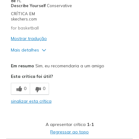
de
FL
Describe Yourself
Conservative
CRÍTICA EM
skechers.com
for basketball
Mostrar tradução
Mais detalhes
Prós
Em resumo
Sim, eu recomendaria a um amigo
Comfortable
Esta crítica foi útil?
Width
Feels true to width
0
0
Sizing
Feels true to size
View On Shoes
I'm Into Shoes
sinalizar esta crítica
A apresentar crítica
1-1
Regressar ao topo