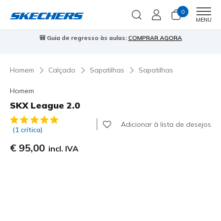
0
Men
MENU
🎒 Guia de regresso às aulas:
COMPRAR AGORA
⭐
Homem
Calçado
Sapatilhas
Sapatilhas
Homem
SKX League 2.0
4$4 de 5 – Classificação do cliente
Adicionar à lista de desejos
(1 crítica)
€ 95,00
incl. IVA