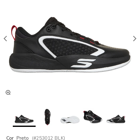
Cor
Preto
(#
253012
BLK
)