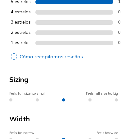
5 estrelas
1
4 estrelas
0
3 estrelas
0
2 estrelas
0
1 estrela
0
Cómo recopilamos reseñas
Sizing
Feels full size too small
Feels full size too big
Width
Feels too narrow
Feels too wide