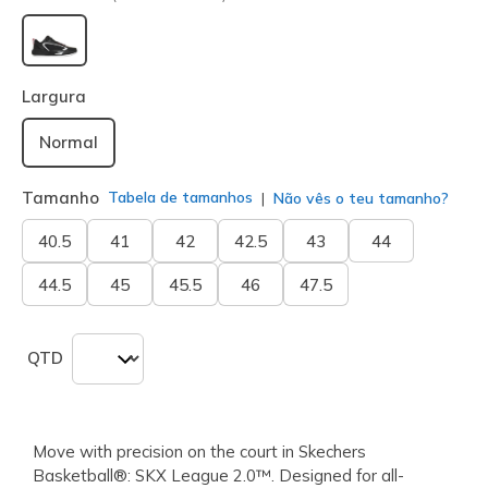
selecionado
Largura
Normal
Tamanho
Tabela de tamanhos
Não vês o teu tamanho?
40.5
41
42
42.5
43
44
44.5
45
45.5
46
47.5
QTD
Move with precision on the court in Skechers
Basketball®: SKX League 2.0™. Designed for all-