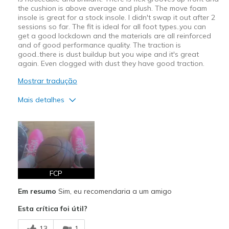
the cushion is above average and plush. The move foam
insole is great for a stock insole. I didn't swap it out after 2
sessions so far. The fit is ideal for all foot types..you can
get a good lockdown and the materials are all reinforced
and of good performance quality. The traction is
good..there is dust buildup but you wipe and it's great
again. Even clogged with dust they have good traction.
Mostrar tradução
Mais detalhes
Prós
Attractive Design
Comfortable
Durable
FCP
Em resumo
Sim, eu recomendaria a um amigo
Melhores utilizações
Esta crítica foi útil?
Basketball
13
1