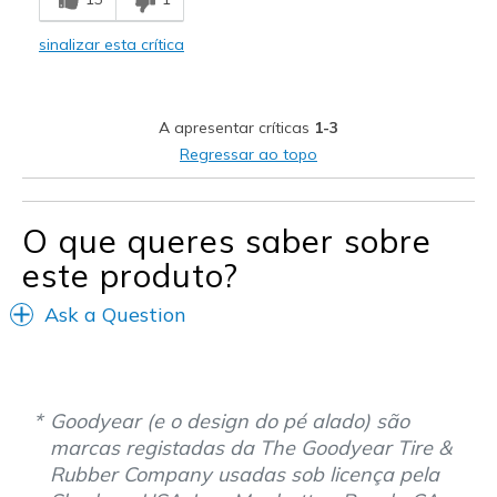
Width
Feels true to width
Sizing
Feels true to size
sinalizar esta crítica
View On Shoes
I'm Into Shoes
A apresentar críticas
1-3
Regressar ao topo
O que queres saber sobre
este produto?
Ask a Question
Goodyear (e o design do pé alado) são
marcas registadas da The Goodyear Tire &
Rubber Company usadas sob licença pela