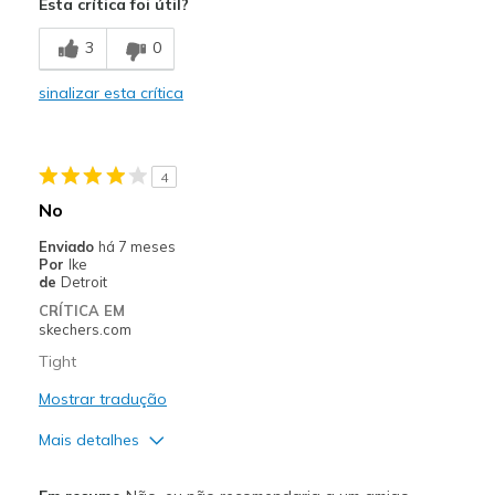
Esta crítica foi útil?
Melhores utilizações
3
0
Casual Wear
sinalizar esta crítica
Width
Feels too narrow
Sizing
Feels true to size
View On Shoes
I'm Really Into Shoes
4
No
Enviado
há 7 meses
Por
Ike
de
Detroit
CRÍTICA EM
skechers.com
Tight
Mostrar tradução
Mais detalhes
Prós