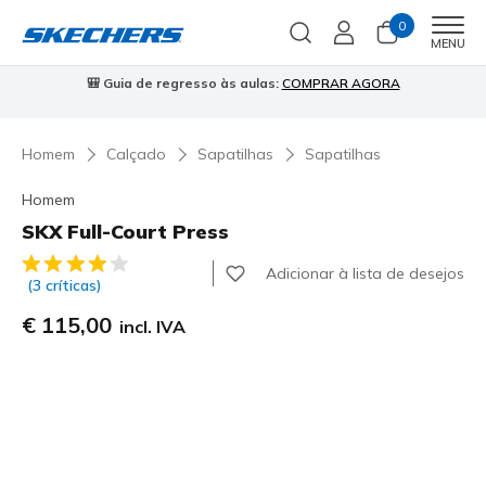
0
Men
MENU
⭐
Skechers VIP:
45 dias de devolução para membros
Inscreve-te
⭐

Homem
Calçado
Sapatilhas
Sapatilhas
Homem
SKX Full-Court Press
3$7 de 5 – Classificação do cliente
Adicionar à lista de desejos
(3 críticas)
€ 115,00
incl. IVA