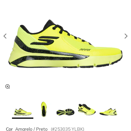
Cor
Amarelo / Preto
(#
253035
YLBK
)