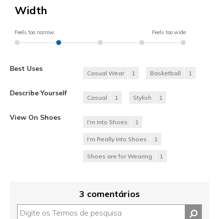
Width
Feels too narrow
Feels too wide
Best Uses
Casual Wear
1
Basketball
1
Describe Yourself
Casual
1
Stylish
1
View On Shoes
I'm Into Shoes
1
I'm Really Into Shoes
1
Shoes are for Wearing
1
3 comentários