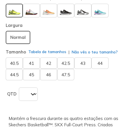
selecionado
Largura
Normal
Tamanho
Tabela de tamanhos
Não vês o teu tamanho?
40.5
41
42
42.5
43
44
44.5
45
46
47.5
QTD
Mantém a frescura durante as quatro estações com as
Skechers Basketball™: SKX Full-Court Press. Criadas