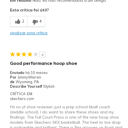
Em resumo
Não, eu não recomendaria a um amigo
Attractive Design
Esta crítica foi útil?
Width
Feels too narrow
2
4
View On Shoes
Shoes are for Wearing
sinalizar esta crítica
4
Good performance hoop shoe
Enviado
há 10 meses
Por
JimmyWarren
de
Wyoming, PA
Describe Yourself
Stylish
CRÍTICA EM
skechers.com
I'm no yt shoe reviewer..just a prep school bball coach
(middle school). I do want to share these shoes and my
findings. The Full Court Press is one of the new hoop shoe
models from Skechers SKX basketball. The heel to toe drop
is noticeable and brilliant. There is flex grooves up front and