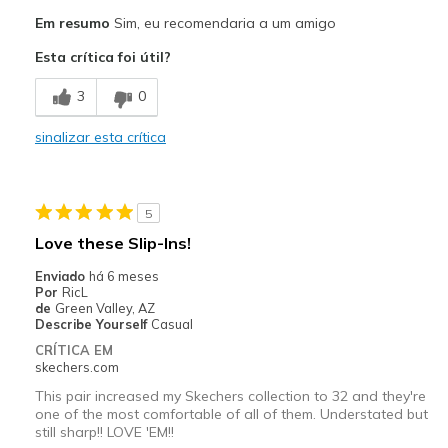
Prós
Em resumo
Sim, eu recomendaria a um amigo
Breathe Well
Esta crítica foi útil?
Comfortable
3
0
Melhores utilizações
sinalizar esta crítica
Casual Wear
Width
Feels true to width
5
Sizing
Feels true to size
Love these Slip-Ins!
View On Shoes
Shoes are for Wearing
Enviado
há 6 meses
Por
RicL
de
Green Valley, AZ
Describe Yourself
Casual
CRÍTICA EM
skechers.com
This pair increased my Skechers collection to 32 and they're
one of the most comfortable of all of them. Understated but
still sharp!! LOVE 'EM!!