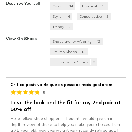
Describe Yourself
Casual
34
Practical
19
Stylish
6
Conservative
5
Trendy
2
View On Shoes
Shoes are for Wearing
42
I'm Into Shoes
15
I'm Really Into Shoes
8
Crítica positiva de que as pessoas mais gostaram
5
Love the look and the fit for my 2nd pair at
50% off
Hello fellow shoe shoppers. Thought I would give an in-
depth review of these to help you make your choices. I am
a 71-year-old, way overweight very recently retired guy. I