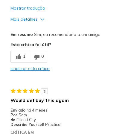
Travel
Mostrar tradução
Width
Feels true to width
Mais detalhes
Sizing
Feels true to size
Prós
View On Shoes
Shoes are for Wearing
Em resumo
Sim, eu recomendaria a um amigo
Comfortable
Esta crítica foi útil?
Melhores utilizações
1
0
Casual Wear
sinalizar esta crítica
Width
Feels true to width
Sizing
Feels true to size
View On Shoes
Shoes are for Wearing
5
Would def buy this again
Enviado
há 4 meses
Por
Sam
de
Ellicott City
Describe Yourself
Practical
CRÍTICA EM