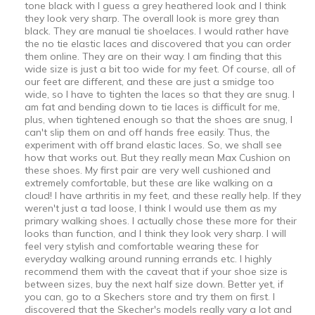
tone black with I guess a grey heathered look and I think
they look very sharp. The overall look is more grey than
black. They are manual tie shoelaces. I would rather have
the no tie elastic laces and discovered that you can order
them online. They are on their way. I am finding that this
wide size is just a bit too wide for my feet. Of course, all of
our feet are different, and these are just a smidge too
wide, so I have to tighten the laces so that they are snug. I
am fat and bending down to tie laces is difficult for me,
plus, when tightened enough so that the shoes are snug, I
can't slip them on and off hands free easily. Thus, the
experiment with off brand elastic laces. So, we shall see
how that works out. But they really mean Max Cushion on
these shoes. My first pair are very well cushioned and
extremely comfortable, but these are like walking on a
cloud! I have arthritis in my feet, and these really help. If they
weren't just a tad loose, I think I would use them as my
primary walking shoes. I actually chose these more for their
looks than function, and I think they look very sharp. I will
feel very stylish and comfortable wearing these for
everyday walking around running errands etc. I highly
recommend them with the caveat that if your shoe size is
between sizes, buy the next half size down. Better yet, if
you can, go to a Skechers store and try them on first. I
discovered that the Skecher's models really vary a lot and