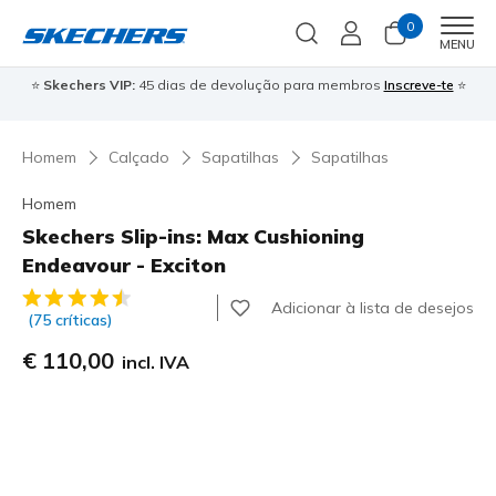
0
Men
MENU
⭐
Skechers VIP:
45 dias de devolução para membros
Inscreve-te
⭐

Homem
Calçado
Sapatilhas
Sapatilhas
Homem
Skechers Slip-ins: Max Cushioning
Endeavour - Exciton
3$1 de 5 – Classificação do cliente
Adicionar à lista de desejos
(75 críticas)
€ 110,00
incl. IVA