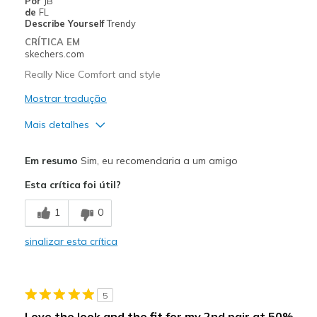
Por
JB
Width
Feels true to width
de
FL
Describe Yourself
Trendy
Sizing
Feels true to size
CRÍTICA EM
View On Shoes
Shoes are for Wearing
skechers.com
Really Nice Comfort and style
Mostrar tradução
Mais detalhes
Prós
Em resumo
Sim, eu recomendaria a um amigo
Attractive Design
Esta crítica foi útil?
Breathe Well
1
0
Comfortable
sinalizar esta crítica
Durable
Stylish
5
Melhores utilizações
Love the look and the fit for my 2nd pair at 50%