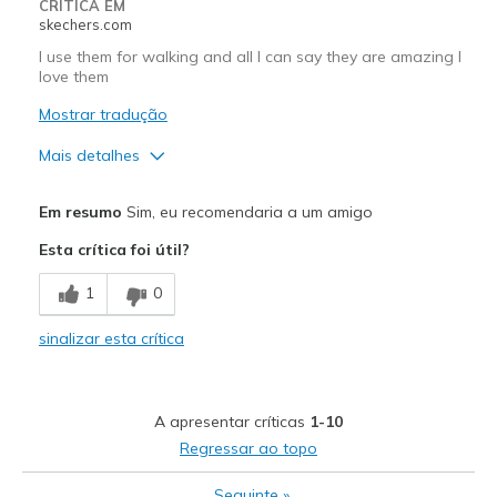
CRÍTICA EM
skechers.com
I use them for walking and all I can say they are amazing I
love them
Mostrar tradução
Mais detalhes
Prós
Em resumo
Sim, eu recomendaria a um amigo
Breathe Well
Esta crítica foi útil?
Comfortable
1
0
Melhores utilizações
sinalizar esta crítica
Casual Wear
Width
Feels true to width
A apresentar críticas
1-10
Sizing
Feels true to size
Regressar ao topo
View On Shoes
Shoes are for Wearing
Seguinte
»