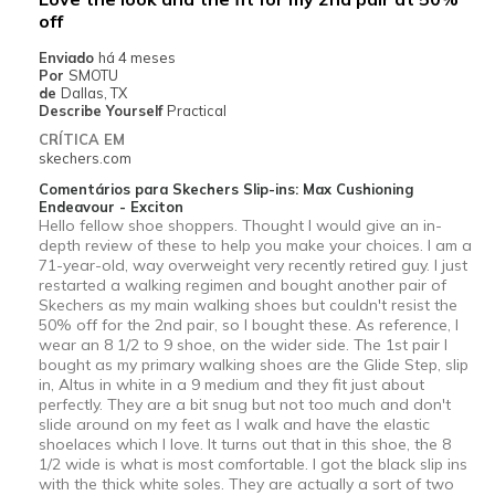
off
Casual Wear
Enviado
há 4 meses
Going Out
Por
SMOTU
de
Dallas, TX
Special Occasions
Describe Yourself
Practical
CRÍTICA EM
Travel
skechers.com
Comentários para Skechers Slip-ins: Max Cushioning
Width
Feels true to width
Endeavour - Exciton
Sizing
Feels true to size
Hello fellow shoe shoppers. Thought I would give an in-
depth review of these to help you make your choices. I am a
View On Shoes
I'm Really Into Shoes
71-year-old, way overweight very recently retired guy. I just
restarted a walking regimen and bought another pair of
Skechers as my main walking shoes but couldn't resist the
50% off for the 2nd pair, so I bought these. As reference, I
wear an 8 1/2 to 9 shoe, on the wider side. The 1st pair I
bought as my primary walking shoes are the Glide Step, slip
in, Altus in white in a 9 medium and they fit just about
perfectly. They are a bit snug but not too much and don't
slide around on my feet as I walk and have the elastic
shoelaces which I love. It turns out that in this shoe, the 8
1/2 wide is what is most comfortable. I got the black slip ins
with the thick white soles. They are actually a sort of two