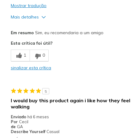
Mostrar tradução
Mais detalhes
Prós
Em resumo
Sim, eu recomendaria a um amigo
Attractive Design
Esta crítica foi útil?
Breathe Well
1
0
Comfortable
sinalizar esta crítica
Stylish
Melhores utilizações
5
Casual Wear
I would buy this product again i like how they feel
walking
Travel
Enviado
há 6 meses
Width
Feels true to width
Por
Cecil
de
GA
Sizing
Feels true to size
Describe Yourself
Casual
View On Shoes
I'm Really Into Shoes