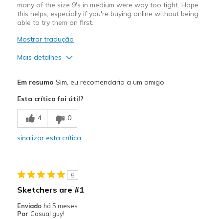
many of the size 9's in medium were way too tight. Hope
this helps, especially if you're buying online without being
able to try them on first.
Mostrar tradução
Mais detalhes
Prós
Em resumo
Sim, eu recomendaria a um amigo
Attractive Design
Esta crítica foi útil?
Breathe Well
4
0
Comfortable
sinalizar esta crítica
Really thick cushioned soles
Stylish
5
Contras
Sketchers are #1
Just a hair too wide
Enviado
há 5 meses
Por
Casual guy!