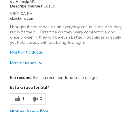
Width
Feels too wide
de
Bemidji MN
Describe Yourself
Casual
Sizing
Feels half size too big
CRÍTICA EM
View On Shoes
I'm Into Shoes
skechers.com
I bought these shoes as an everyday casual shoe and they
really fit the bill. First time on they were comfortable and
once broken in they will be even better. Foot slides in easily
yet hold steady without being too tight.
Mostrar tradução
Mais detalhes
Prós
Em resumo
Sim, eu recomendaria a um amigo
Attractive Design
Esta crítica foi útil?
Breathe Well
1
0
Comfortable
sinalizar esta crítica
Stylish
Contras