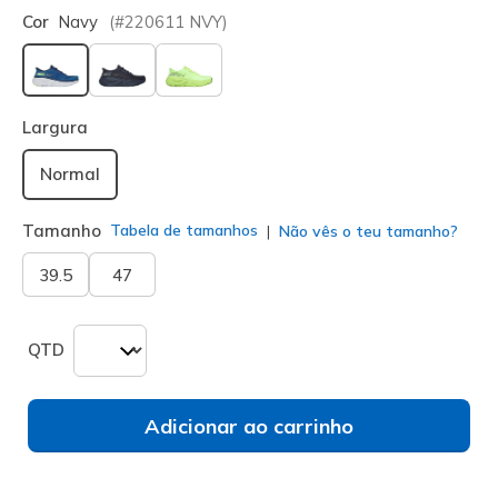
Cor
Navy
(#
220611
NVY
)
selecionado
Largura
Normal
Tamanho
Tabela de tamanhos
Não vês o teu tamanho?
39.5
47
QTD
Adicionar ao carrinho