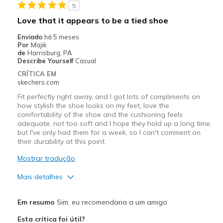
5
Need Break In
Love that it appears to be a tied shoe
Melhores utilizações
Enviado
há 5 meses
Por
Majik
Casual Wear
de
Harrisburg, PA
Describe Yourself
Casual
Going Out
CRÍTICA EM
skechers.com
Special Occasions
Fit perfectly right away, and I got lots of compliments on
Travel
how stylish the shoe looks on my feet, love the
comfortability of the shoe and the cushioning feels
adequate, not too soft and I hope they hold up a long time,
Width
Feels true to width
but I've only had them for a week, so I can't comment on
Sizing
Feels true to size
their durability at this point.
View On Shoes
Shoes are for Wearing
Mostrar tradução
Mais detalhes
Prós
Em resumo
Sim, eu recomendaria a um amigo
Attractive Design
Esta crítica foi útil?