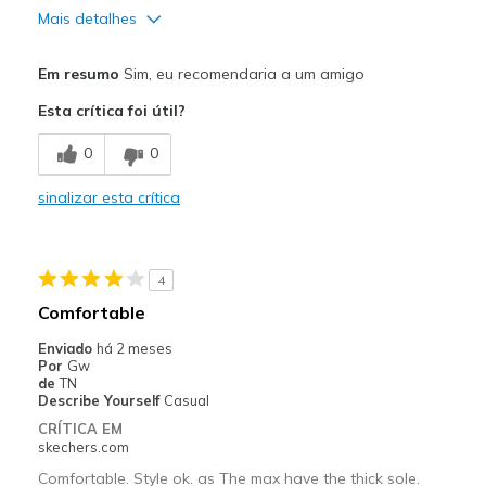
Mais detalhes
Prós
Em resumo
Sim, eu recomendaria a um amigo
Attractive Design
Esta crítica foi útil?
Breathe Well
0
0
Comfortable
sinalizar esta crítica
Durable
Stylish
4
Contras
Comfortable
None
Enviado
há 2 meses
Por
Gw
Melhores utilizações
de
TN
Describe Yourself
Casual
Casual Wear
CRÍTICA EM
skechers.com
Going Out
Comfortable. Style ok. as The max have the thick sole.