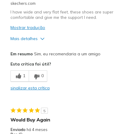
skechers.com
I have wide and very flat feet, these shoes are super
comfortable and give me the support I need.
Mostrar tradução
Mais detalhes
Prós
Em resumo
Sim, eu recomendaria a um amigo
Attractive Design
Esta crítica foi útil?
Breathe Well
1
0
Comfortable
sinalizar esta crítica
Durable
Stylish
5
Melhores utilizações
Would Buy Again
Casual Wear
Enviado
há 4 meses