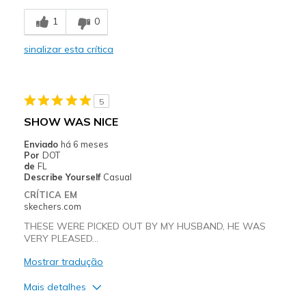
Breathe Well
1
0
Comfortable
sinalizar esta crítica
Melhores utilizações
Casual Wear
5
Travel
SHOW WAS NICE
Width
Feels true to width
Enviado
há 6 meses
Por
DOT
Sizing
Feels true to size
de
FL
View On Shoes
Shoes are for Wearing
Describe Yourself
Casual
CRÍTICA EM
skechers.com
THESE WERE PICKED OUT BY MY HUSBAND, HE WAS
VERY PLEASED...
Mostrar tradução
Mais detalhes