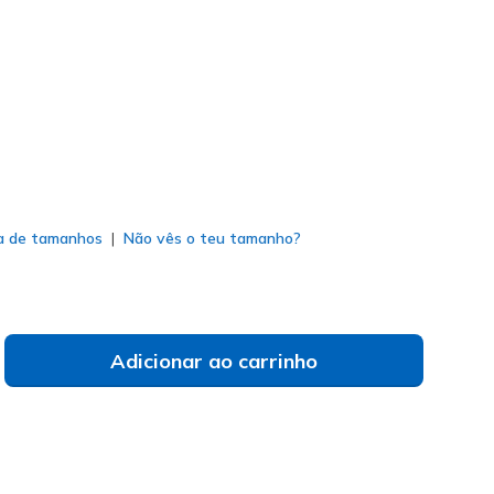
to
(#
220610
TPBK
)
do
a de tamanhos
Não vês o teu tamanho?
Adicionar ao carrinho