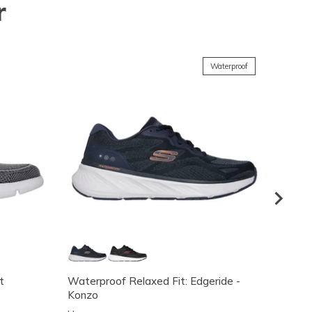
r
Waterproof
t
Waterproof Relaxed Fit: Edgeride -
GO RU
Konzo
Home