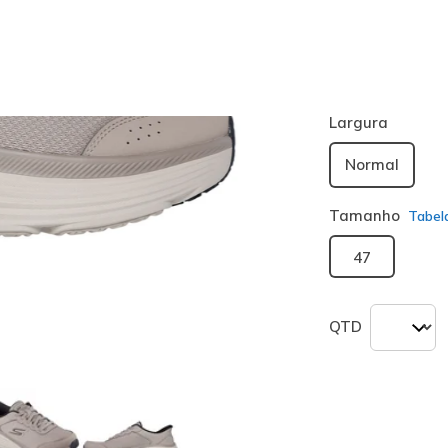
Cor
Taupe / Pre
seleciona
Largura
Normal
Tamanho
Tabel
47
QTD