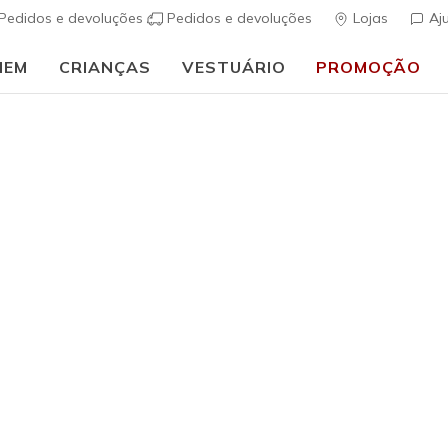
Pedidos e devoluções
Pedidos e devoluções
Lojas
Aj
MEM
CRIANÇAS
VESTUÁRIO
PROMOÇÃO
⭐
Skechers VIP:
45 dias de devolução para membros
Inscreve-t
Homem
Skechers 
Endeavou
(
5 de 5 – Classif
Preço co
€ 100,00