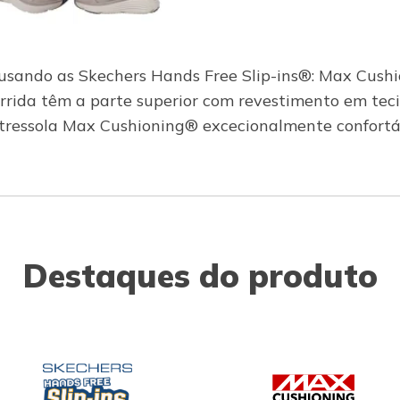
 usando as Skechers Hands Free Slip-ins®: Max Cush
orrida têm a parte superior com revestimento em teci
tressola Max Cushioning® excecionalmente confortá
Destaques do produto