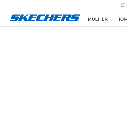
MULHER
HO
Homem
Calçado
Sapatilhas
Sapatilhas