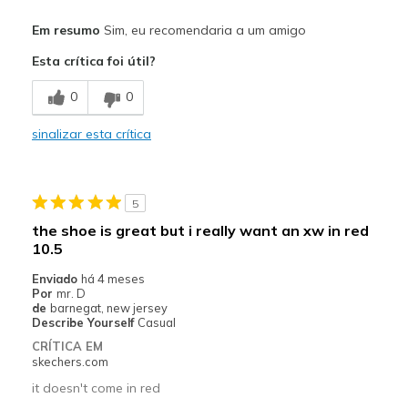
Prós
Em resumo
Sim, eu recomendaria a um amigo
Attractive Design
Esta crítica foi útil?
Stylish
0
0
Melhores utilizações
sinalizar esta crítica
Casual Wear
Travel
5
Walking
the shoe is great but i really want an xw in red
10.5
Width
Feels too wide
Sizing
Feels true to size
Enviado
há 4 meses
Por
mr. D
View On Shoes
Shoes are for Wearing
de
barnegat, new jersey
Describe Yourself
Casual
CRÍTICA EM
skechers.com
it doesn't come in red