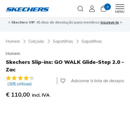
0
Men
MENU
⭐
Skechers VIP:
45 dias de devolução para membros
Inscreve-te
⭐

Homem
Calçado
Sapatilhas
Sapatilhas
Homem
Skechers Slip-ins: GO WALK Glide-Step 2.0 -
Zac
4 de 5 – Classificação do cliente
Adicionar à lista de desejos
(105 críticas)
€ 110,00
incl. IVA