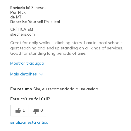
Sizing
Feels true to size
Enviado
há 3 meses
View On Shoes
I'm Into Shoes
Por
Nick
de
MT
Describe Yourself
Practical
CRÍTICA EM
skechers.com
Great for daily walks. .. climbing stairs. I am in local schools
gust teaching and end up standing on all kinds of services.
Good for standing long periods of time.
Mostrar tradução
Mais detalhes
Prós
Em resumo
Sim, eu recomendaria a um amigo
Attractive Design
Esta crítica foi útil?
Comfortable
1
0
Durable
sinalizar esta crítica
Great for walking the dogs!