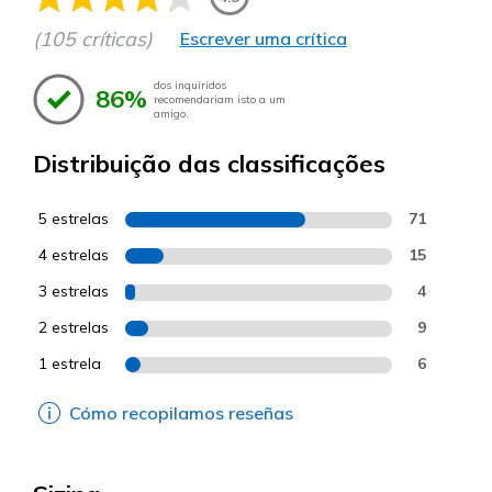
(105 críticas)
Escrever uma crítica
dos inquiridos
86%
recomendariam isto a um
amigo.
Distribuição das classificações
5 estrelas
71
4 estrelas
15
3 estrelas
4
2 estrelas
9
1 estrela
6
Cómo recopilamos reseñas