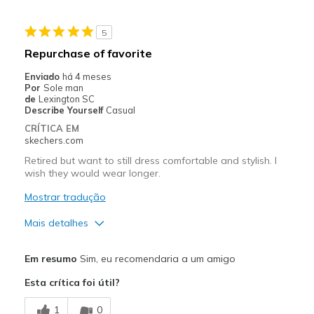
Stylish
5
Contras
Repurchase of favorite
Wear Out Quickly
Enviado
há 4 meses
Por
Sole man
Melhores utilizações
de
Lexington SC
Describe Yourself
Casual
Casual Wear
CRÍTICA EM
skechers.com
Travel
Retired but want to still dress comfortable and stylish. I
wish they would wear longer.
Width
Feels true to width
Sizing
Feels true to size
Mostrar tradução
View On Shoes
I'm Really Into Shoes
Mais detalhes
Prós
Em resumo
Sim, eu recomendaria a um amigo
Attractive Design
Esta crítica foi útil?
Comfortable
1
0