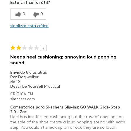
Esta crítica foi útil?
Stylish
0
0
Contras
sinalizar esta crítica
Poor Cushioning
Melhores utilizações
2
Casual Wear
Needs heel cushioning; annoying loud popping
Width
Feels true to width
sound
Sizing
Feels true to size
Enviado
8 dias atrás
View On Shoes
Shoes are for Wearing
Por
Dog walker
de
TX
Describe Yourself
Practical
CRÍTICA EM
skechers.com
Comentários para Skechers Slip-ins: GO WALK Glide-Step
2.0 - Zac
Heel has insufficient cushioning but the row of openings on
the sole of the shoe create a loud popping sound with each
step. You couldn't sneak up on a rock they are so loud!