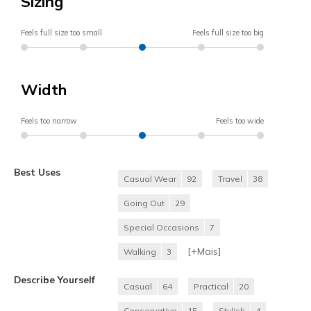
Sizing
Feels full size too small
Feels full size too big
Width
Feels too narrow
Feels too wide
Best Uses
Casual Wear
92
Travel
38
Going Out
29
Special Occasions
7
[+
Mais
]
Walking
3
Describe Yourself
Casual
64
Practical
20
Conservative
15
Stylish
4