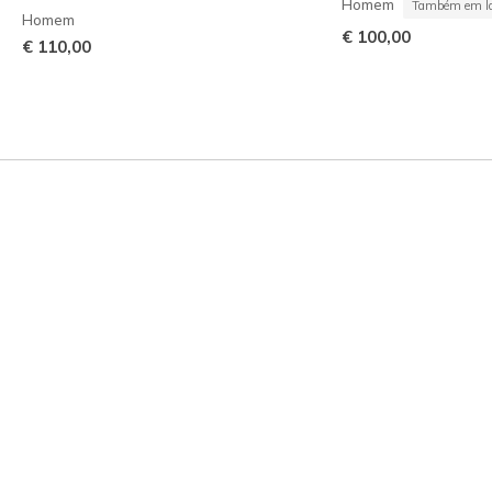
Homem
Também em la
Homem
€ 100,00
€ 110,00