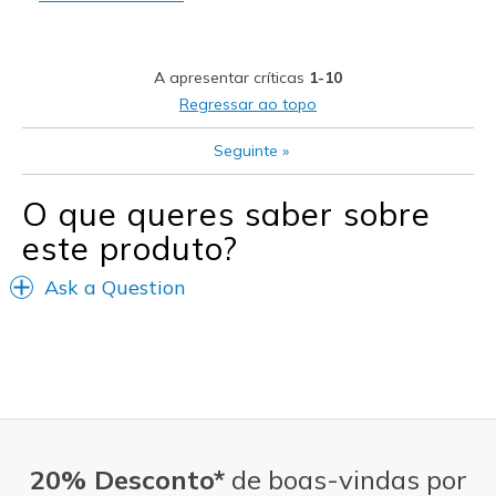
Width
Feels true to width
Sizing
Feels true to size
A apresentar críticas
1-10
View On Shoes
Shoes are for Wearing
Regressar ao topo
Seguinte
»
O que queres saber sobre
este produto?
Ask a Question
20% Desconto*
de boas-vindas por