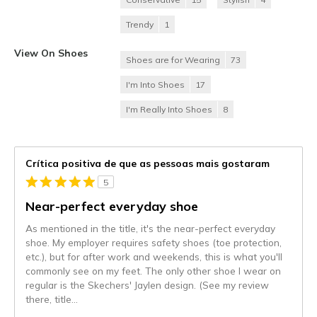
Trendy
1
View On Shoes
Shoes are for Wearing
73
I'm Into Shoes
17
I'm Really Into Shoes
8
Crítica positiva de que as pessoas mais gostaram
5
Near-perfect everyday shoe
As mentioned in the title, it's the near-perfect everyday
shoe. My employer requires safety shoes (toe protection,
etc.), but for after work and weekends, this is what you'll
commonly see on my feet. The only other shoe I wear on
regular is the Skechers' Jaylen design. (See my review
there, title
...