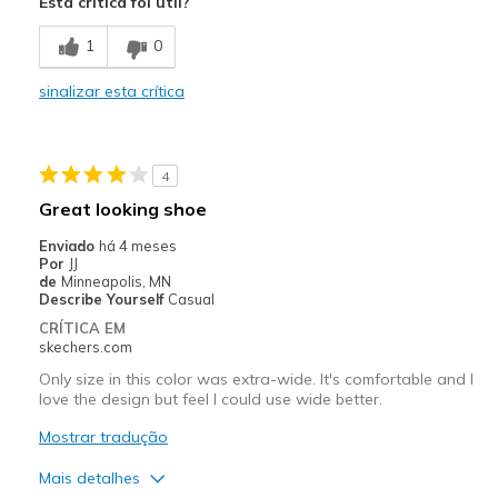
Esta crítica foi útil?
Comfortable
1
0
Durable
sinalizar esta crítica
Melhores utilizações
Casual Wear
4
Going Out
Great looking shoe
Special Occasions
Enviado
há 4 meses
Por
JJ
Travel
de
Minneapolis, MN
Describe Yourself
Casual
Width
Feels true to width
CRÍTICA EM
skechers.com
Sizing
Feels true to size
View On Shoes
Shoes are for Wearing
Only size in this color was extra-wide. It's comfortable and I
love the design but feel I could use wide better.
Mostrar tradução
Mais detalhes