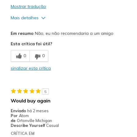
Mostrar tradução
Mais detalhes
Prós
Em resumo
Não, eu não recomendaria a um amigo
Attractive Design
Esta crítica foi útil?
Stylish
0
0
Contras
sinalizar esta crítica
Poor Cushioning
Poor Quality
5
Melhores utilizações
Would buy again
Casual Wear
Enviado
há 2 meses
Por
Atom
Width
Feels too narrow
de
Ortonville Michigan
Describe Yourself
Casual
Sizing
Feels true to size
CRÍTICA EM