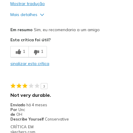
Mostrar tradução
Mais detalhes
Prós
Em resumo
Sim, eu recomendaria a um amigo
Comfortable
Esta crítica foi útil?
Melhores utilizações
1
1
Going Out
sinalizar esta crítica
Width
Feels true to width
Sizing
Feels true to size
View On Shoes
I'm Into Shoes
3
Not very durable.
Enviado
há 4 meses
Por
Unc
de
OH
Describe Yourself
Conservative
CRÍTICA EM
skechers.com