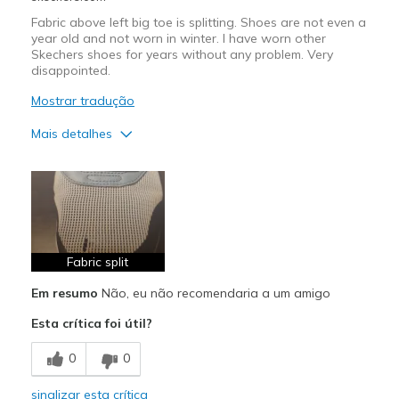
Fabric above left big toe is splitting. Shoes are not even a
year old and not worn in winter. I have worn other
Skechers shoes for years without any problem. Very
disappointed.
Mostrar tradução
Mais detalhes
Prós
Attractive Design
Breathe Well
Comfortable
Fabric split
Em resumo
Não, eu não recomendaria a um amigo
Contras
Esta crítica foi útil?
Poor Quality
0
0
Melhores utilizações
Casual Wear
sinalizar esta crítica