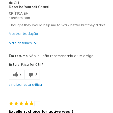
de
OH
Describe Yourself
Casual
CRÍTICA EM
skechers.com
Thought they would help me to walk better but they didn't
Mostrar tradução
Mais detalhes
Prós
Em resumo
Não, eu não recomendaria a um amigo
Attractive Design
Esta crítica foi útil?
Contras
2
3
Poor Cushioning
sinalizar esta crítica
Melhores utilizações
Casual Wear
5
Width
Feels true to width
Excellent choice for active wear!