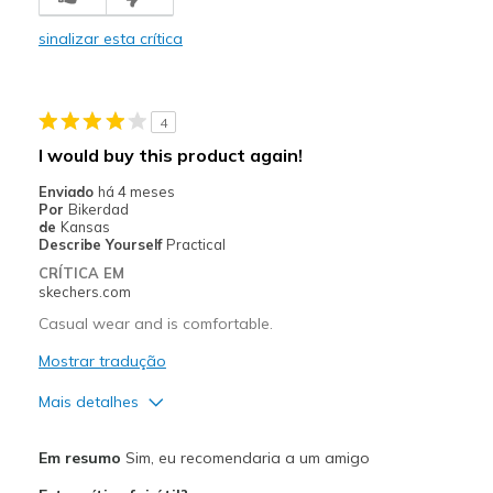
Stylish
sinalizar esta crítica
Contras
Wear Out Quickly
4
Melhores utilizações
I would buy this product again!
Casual Wear
Enviado
há 4 meses
Por
Bikerdad
Width
Feels true to width
de
Kansas
Describe Yourself
Practical
Sizing
Feels true to size
CRÍTICA EM
View On Shoes
Shoes are for Wearing
skechers.com
Casual wear and is comfortable.
Mostrar tradução
Mais detalhes
Prós
Em resumo
Sim, eu recomendaria a um amigo
Attractive Design