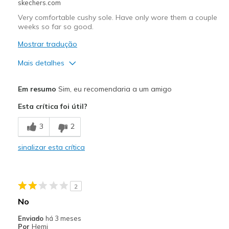
skechers.com
Very comfortable cushy sole. Have only wore them a couple
weeks so far so good.
Mostrar tradução
Mais detalhes
Prós
Em resumo
Sim, eu recomendaria a um amigo
Attractive Design
Esta crítica foi útil?
Comfortable
3
2
Melhores utilizações
sinalizar esta crítica
Casual Wear
Width
Feels true to width
2
Sizing
Feels true to size
No
View On Shoes
Shoes are for Wearing
Enviado
há 3 meses
Por
Hemi