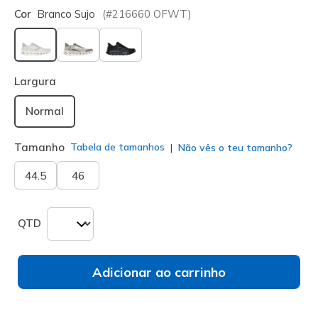
Cor
Branco Sujo
(#
216660
OFWT
)
selecionado
Largura
Normal
Tamanho
Tabela de tamanhos
Não vês o teu tamanho?
44.5
46
QTD
Adicionar ao carrinho