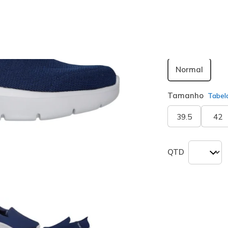
seleciona
Largura
Normal
Tamanho
Tabel
39.5
42
QTD