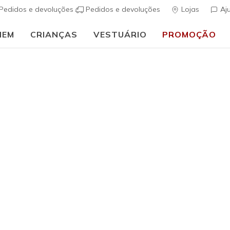
Pedidos e devoluções
Pedidos e devoluções
Lojas
Aj
MEM
CRIANÇAS
VESTUÁRIO
PROMOÇÃO
Homem
Skechers 
(
5 de 5 – Classif
Preço co
€ 80,00
p
Cor
Navy
(#
216