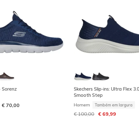
- Sorenz
Skechers Slip-ins: Ultra Flex 3.0
Smooth Step
-
€ 70,00
Homem
Também em largura
Preço com desconto de
€ 100,00
para
€ 69,99