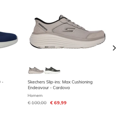
 -
Skechers Slip-ins: Max Cushioning
Skeche
Endeavour - Cardova
Prime
Homem
Home
Preço com desconto de
€ 100,00
para
€ 69,99
Preço
€ 90,