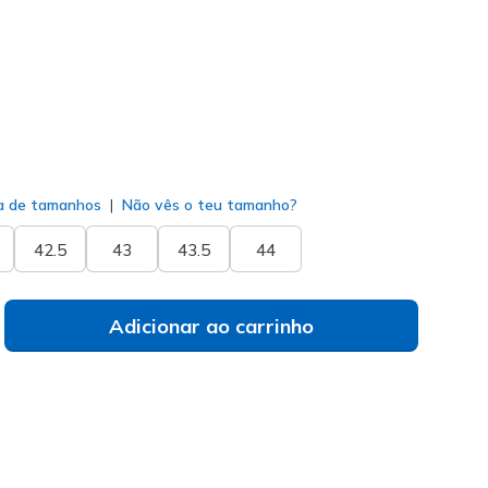
do
a de tamanhos
Não vês o teu tamanho?
42.5
43
43.5
44
Adicionar ao carrinho