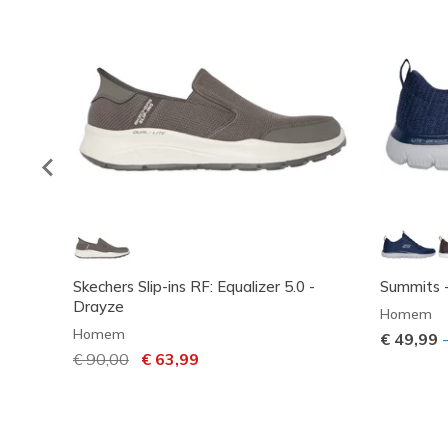
Skechers Slip-ins RF: Equalizer 5.0 -
Summits 
Drayze
Homem
Homem
€ 49,99
Preço com desconto de
€ 90,00
para
€ 63,99