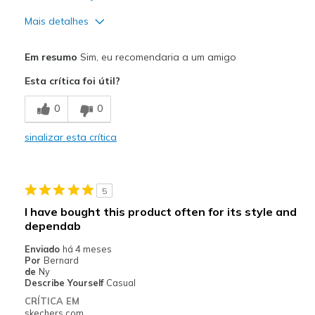
Mais detalhes
Prós
Em resumo
Sim, eu recomendaria a um amigo
Attractive Design
Esta crítica foi útil?
Comfortable
0
0
Stylish
sinalizar esta crítica
Melhores utilizações
Casual Wear
5
Width
Feels true to width
I have bought this product often for its style and
Sizing
Feels true to size
dependab
View On Shoes
Shoes are for Wearing
Enviado
há 4 meses
Por
Bernard
de
Ny
Describe Yourself
Casual
CRÍTICA EM
skechers.com