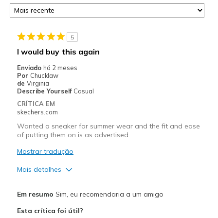
5
I would buy this again
Enviado
há 2 meses
Por
Chucklaw
de
Virginia
Describe Yourself
Casual
CRÍTICA EM
skechers.com
Wanted a sneaker for summer wear and the fit and ease
of putting them on is as advertised.
Mostrar tradução
Mais detalhes
Prós
Em resumo
Sim, eu recomendaria a um amigo
Attractive Design
Esta crítica foi útil?