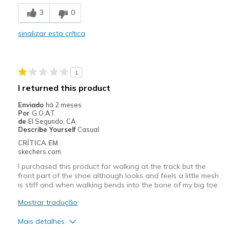
Comfortable
3
0
Stylish
sinalizar esta crítica
Melhores utilizações
Casual Wear
1
Width
Feels true to width
I returned this product
Sizing
Feels true to size
Enviado
há 2 meses
View On Shoes
Shoes are for Wearing
Por
G.O.A.T.
de
El Segundo, CA
Describe Yourself
Casual
CRÍTICA EM
skechers.com
I purchased this product for walking at the track but the
front part of the shoe although looks and feels a little mesh
is stiff and when walking bends into the bone of my big toe
Mostrar tradução
Mais detalhes