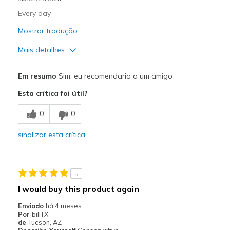
Every day
Mostrar tradução
Mais detalhes
Prós
Em resumo
Sim, eu recomendaria a um amigo
Comfortable
Esta crítica foi útil?
Contras
0
0
Need Break In
sinalizar esta crítica
Melhores utilizações
Casual Wear
5
Going Out
I would buy this product again
Travel
Enviado
há 4 meses
Por
billTX
Width
Feels true to width
de
Tucson, AZ