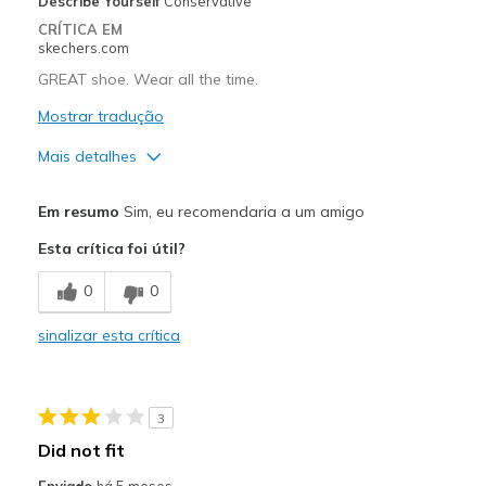
Describe Yourself
Conservative
Sizing
Feels true to size
CRÍTICA EM
View On Shoes
Shoes are for Wearing
skechers.com
GREAT shoe. Wear all the time.
Mostrar tradução
Mais detalhes
Prós
Em resumo
Sim, eu recomendaria a um amigo
Attractive Design
Esta crítica foi útil?
Breathe Well
0
0
Comfortable
sinalizar esta crítica
Durable
Melhores utilizações
3
Casual Wear
Did not fit
Width
Feels true to width
Enviado
há 5 meses