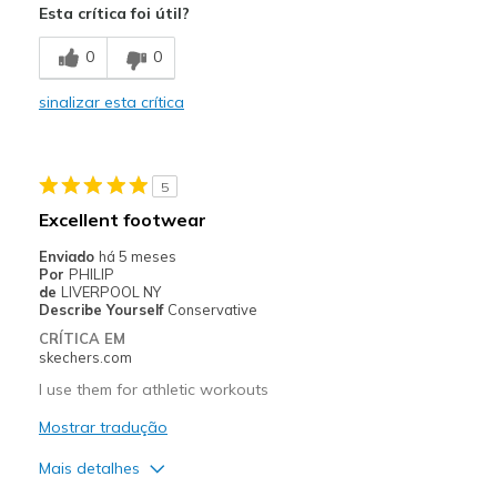
Esta crítica foi útil?
Melhores utilizações
0
0
Casual Wear
sinalizar esta crítica
Width
Feels true to width
Sizing
Feels true to size
5
Excellent footwear
Enviado
há 5 meses
Por
PHILIP
de
LIVERPOOL NY
Describe Yourself
Conservative
CRÍTICA EM
skechers.com
I use them for athletic workouts
Mostrar tradução
Mais detalhes