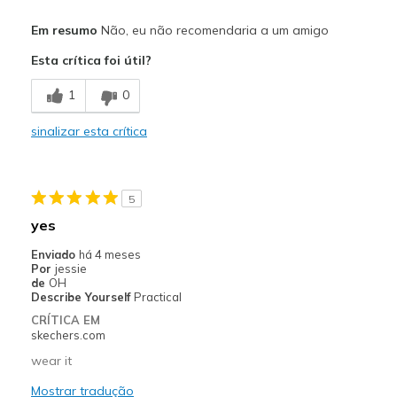
Prós
Em resumo
Não, eu não recomendaria a um amigo
Attractive Design
Esta crítica foi útil?
Breathe Well
1
0
Stylish
sinalizar esta crítica
Width
Feels true to width
Sizing
Feels true to size
View On Shoes
I'm Really Into Shoes
5
yes
Enviado
há 4 meses
Por
jessie
de
OH
Describe Yourself
Practical
CRÍTICA EM
skechers.com
wear it
Mostrar tradução