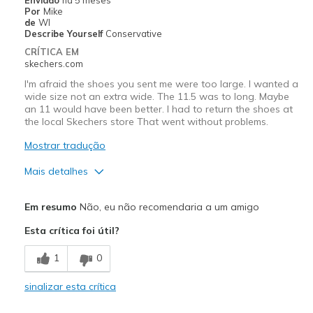
Por
Mike
Sizing
Feels true to size
de
WI
View On Shoes
Shoes are for Wearing
Describe Yourself
Conservative
CRÍTICA EM
skechers.com
I'm afraid the shoes you sent me were too large. I wanted a
wide size not an extra wide. The 11.5 was to long. Maybe
an 11 would have been better. I had to return the shoes at
the local Skechers store That went without problems.
Mostrar tradução
Mais detalhes
Prós
Em resumo
Não, eu não recomendaria a um amigo
Attractive Design
Esta crítica foi útil?
Comfortable
1
0
Stylish
sinalizar esta crítica
Melhores utilizações