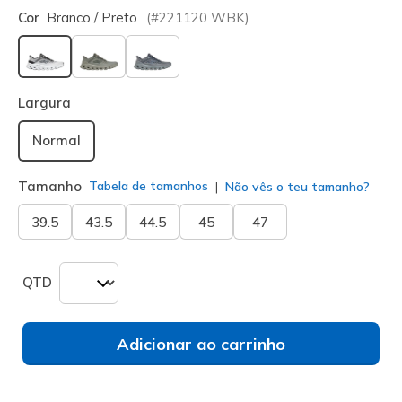
Cor
Branco / Preto
(#
221120
WBK
)
selecionado
Largura
Normal
Tamanho
Tabela de tamanhos
Não vês o teu tamanho?
39.5
43.5
44.5
45
47
QTD
Adicionar ao carrinho