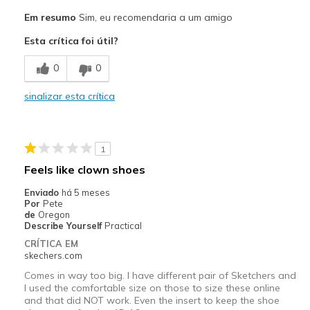
Prós
Em resumo
Sim, eu recomendaria a um amigo
Attractive Design
Esta crítica foi útil?
Comfortable
0
0
Durable
sinalizar esta crítica
Stylish
Melhores utilizações
1
Casual Wear
Feels like clown shoes
Treadmill
Enviado
há 5 meses
Por
Pete
Width
Feels true to width
de
Oregon
Describe Yourself
Practical
Sizing
Feels true to size
CRÍTICA EM
View On Shoes
I'm Into Shoes
skechers.com
Comes in way too big. I have different pair of Sketchers and
I used the comfortable size on those to size these online
and that did NOT work. Even the insert to keep the shoe