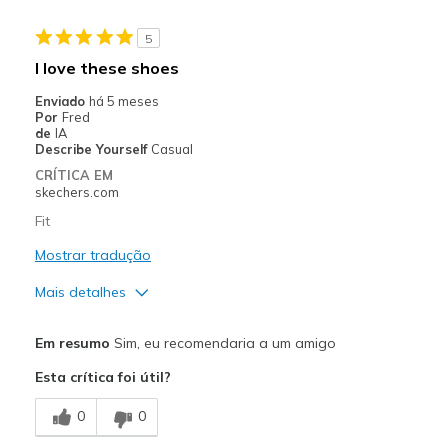
Casual Wear
5
Width
Feels too wide
I love these shoes
Sizing
Feels full size too big
Enviado
há 5 meses
View On Shoes
Shoes are for Wearing
Por
Fred
de
IA
Describe Yourself
Casual
CRÍTICA EM
skechers.com
Fit
Mostrar tradução
Mais detalhes
Prós
Em resumo
Sim, eu recomendaria a um amigo
Attractive Design
Esta crítica foi útil?
Comfortable
0
0
Durable