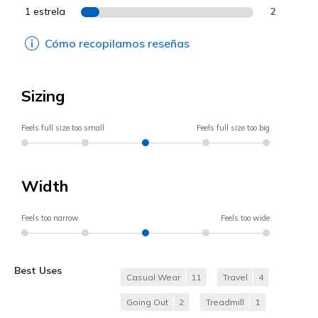
1 estrela
2
Cómo recopilamos reseñas
Sizing
Feels full size too small
Feels full size too big
Width
Feels too narrow
Feels too wide
Best Uses
Casual Wear
11
Travel
4
Going Out
2
Treadmill
1