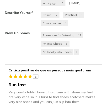
[+
Mais
]
In they gym
1
Describe Yourself
Casual
7
Practical
6
Conservative
4
View On Shoes
Shoes are for Wearing
12
I'm Into Shoes
3
I'm Really Into Shoes
1
Crítica positiva de que as pessoas mais gostaram
5
Run fast
Very comfortable I have a hard time with shoes my feet
are very wide so it is hard to find shoes scetchers makes
very nice shoes and you can just slip into them