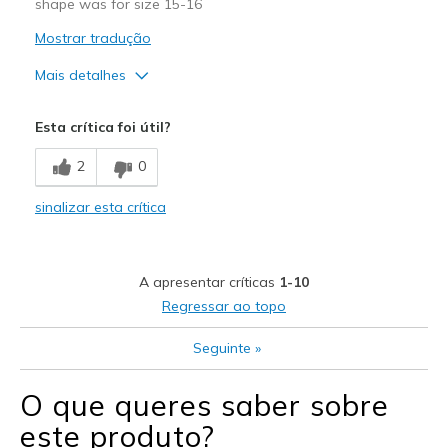
shape was for size 15-16
Mostrar tradução
Mais detalhes
Sizing
Feels full size too big
Esta crítica foi útil?
View On Shoes
Shoes are for Wearing
2
0
sinalizar esta crítica
A apresentar críticas
1-10
Regressar ao topo
Seguinte
»
O que queres saber sobre
este produto?