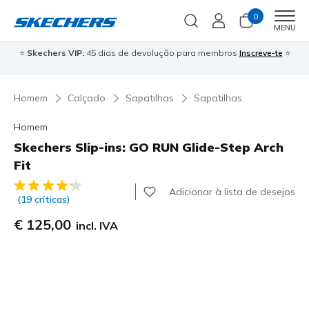
0
Men
MENU
⭐
Skechers VIP:
45 dias de devolução para membros
Inscreve-te
⭐

Homem
Calçado
Sapatilhas
Sapatilhas
Homem
Skechers Slip-ins: GO RUN Glide-Step Arch
Fit
5 de 5 – Classificação do cliente
Adicionar à lista de desejos
(19 críticas)
€ 125,00
incl. IVA