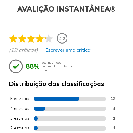
AVALIÇÃO INSTANTÂNEA®
4.2
(19 críticas)
Escrever uma crítica
dos inquiridos
88%
recomendariam isto a um
amigo.
Distribuição das classificações
5 estrelas
12
4 estrelas
3
3 estrelas
1
2 estrelas
1