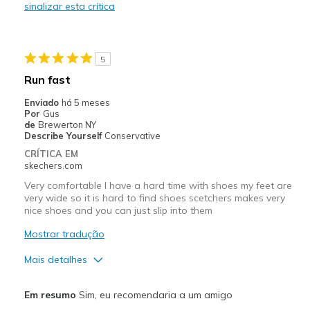
sinalizar esta crítica
Melhores utilizações
Casual Wear
5
Travel
Run fast
Width
Feels true to width
Enviado
há 5 meses
Por
Gus
View On Shoes
Shoes are for Wearing
de
Brewerton NY
Describe Yourself
Conservative
CRÍTICA EM
skechers.com
Very comfortable I have a hard time with shoes my feet are
very wide so it is hard to find shoes scetchers makes very
nice shoes and you can just slip into them
Mostrar tradução
Mais detalhes
Prós
Em resumo
Sim, eu recomendaria a um amigo
Comfortable