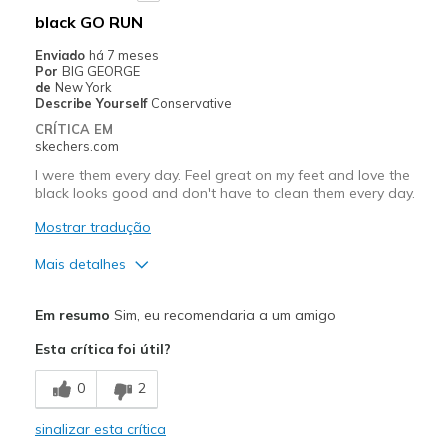
black GO RUN
Enviado
há 7 meses
Por
BIG GEORGE
de
New York
Describe Yourself
Conservative
CRÍTICA EM
skechers.com
I were them every day. Feel great on my feet and love the
black looks good and don't have to clean them every day.
Mostrar tradução
Mais detalhes
Prós
Em resumo
Sim, eu recomendaria a um amigo
Attractive Design
Esta crítica foi útil?
Breathe Well
0
2
Comfortable
sinalizar esta crítica
Durable