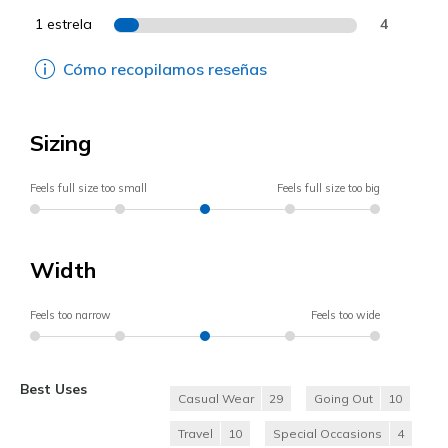
1 estrela
4
Cómo recopilamos reseñas
Sizing
Feels full size too small
Feels full size too big
Width
Feels too narrow
Feels too wide
Best Uses
Casual Wear
29
Going Out
10
Travel
10
Special Occasions
4