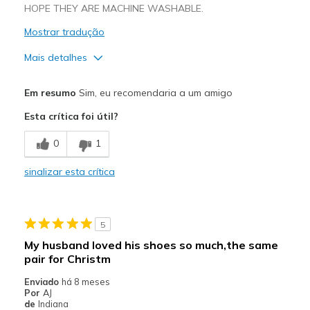
HOPE THEY ARE MACHINE WASHABLE.
Mostrar tradução
Mais detalhes
Prós
Em resumo
Sim, eu recomendaria a um amigo
Attractive Design
Esta crítica foi útil?
Breathe Well
0
1
Comfortable
sinalizar esta crítica
Stylish
Melhores utilizações
5
Casual Wear
My husband loved his shoes so much,the same
pair for Christm
Width
Feels true to width
Sizing
Feels true to size
Enviado
há 8 meses
Por
AJ
View On Shoes
Shoes are for Wearing
de
Indiana