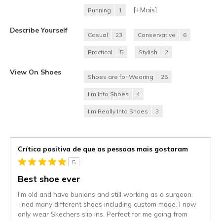
[+
Mais
]
Running
1
Describe Yourself
Casual
23
Conservative
6
Practical
5
Stylish
2
View On Shoes
Shoes are for Wearing
25
I'm Into Shoes
4
I'm Really Into Shoes
3
Crítica positiva de que as pessoas mais gostaram
5
Best shoe ever
I'm old and have bunions and still working as a surgeon.
Tried many different shoes including custom made. I now
only wear Skechers slip ins. Perfect for me going from