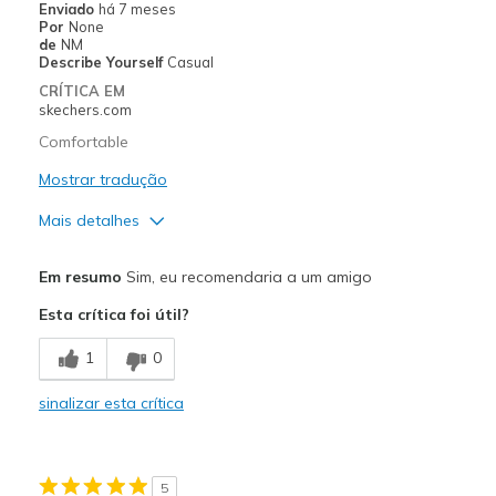
Enviado
há 7 meses
Por
None
de
NM
Describe Yourself
Casual
CRÍTICA EM
skechers.com
Comfortable
Mostrar tradução
Mais detalhes
Prós
Em resumo
Sim, eu recomendaria a um amigo
Comfortable
Esta crítica foi útil?
Contras
1
0
Need Break In
sinalizar esta crítica
Width
Feels too narrow
Sizing
Feels true to size
5