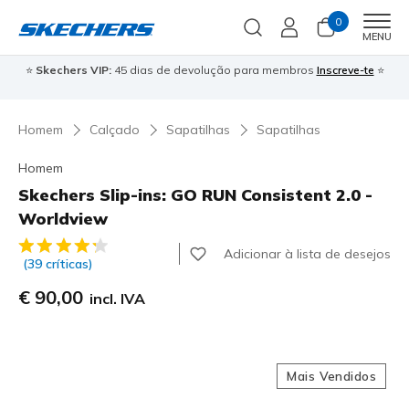
0
Men
MENU
⭐
Skechers VIP:
45 dias de devolução para membros
Inscreve-te
⭐

Homem
Calçado
Sapatilhas
Sapatilhas
Homem
Skechers Slip-ins: GO RUN Consistent 2.0 -
Worldview
5 de 5 – Classificação do cliente
Adicionar à lista de desejos
(39 críticas)
€ 90,00
incl. IVA
Mais Vendidos