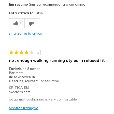
Prós
Em resumo
Sim, eu recomendaria a um amigo
Breathe Well
Esta crítica foi útil?
Comfortable
1
1
Melhores utilizações
sinalizar esta crítica
Casual Wear
Width
Feels true to width
4
Sizing
Feels true to size
not enough walking running styles in relaxed fit
View On Shoes
Shoes are for Wearing
Enviado
há 8 meses
Por
matt
de
new haven, in
Describe Yourself
Conservative
CRÍTICA EM
skechers.com
goga mat cushioning is very comfortable
Mostrar tradução