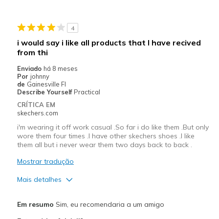
Stylish
4
Melhores utilizações
i would say i like all products that I have recived
from thi
Casual Wear
Enviado
há 8 meses
Width
Feels true to width
Por
johnny
de
Gainesville Fl
Sizing
Feels true to size
Describe Yourself
Practical
View On Shoes
Shoes are for Wearing
CRÍTICA EM
skechers.com
i'm wearing it off work casual .So far i do like them .But only
wore them four times .I have other skechers shoes .I like
them all but i never wear them two days back to back .
Mostrar tradução
Mais detalhes
Prós
Em resumo
Sim, eu recomendaria a um amigo
Attractive Design