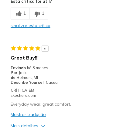
Esta crítica foi útil?
Comfortable
1
1
Contras
sinalizar esta crítica
Need Break In
Melhores utilizações
5
Casual Wear
Great Buy!!!
Width
Feels true to width
Enviado
há 8 meses
Sizing
Feels full size too small
Por
Jack
de
Belmont, MI
View On Shoes
Shoes are for Wearing
Describe Yourself
Casual
CRÍTICA EM
skechers.com
Everyday wear, great comfort.
Mostrar tradução
Mais detalhes