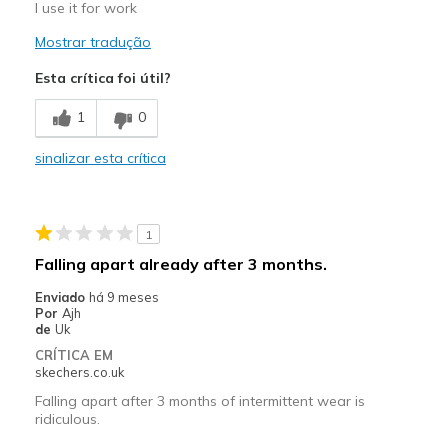
I use it for work
Mostrar tradução
Esta crítica foi útil?
1
0
sinalizar esta crítica
1
Falling apart already after 3 months.
Enviado
há 9 meses
Por
Ajh
de
Uk
CRÍTICA EM
skechers.co.uk
Falling apart after 3 months of intermittent wear is
ridiculous.