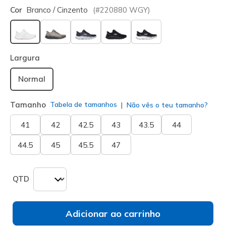
Cor
Branco / Cinzento
(#
220880
WGY
)
selecionado
Largura
Normal
Tamanho
Tabela de tamanhos
Não vês o teu tamanho?
41
42
42.5
43
43.5
44
44.5
45
45.5
47
QTD
Adicionar ao carrinho