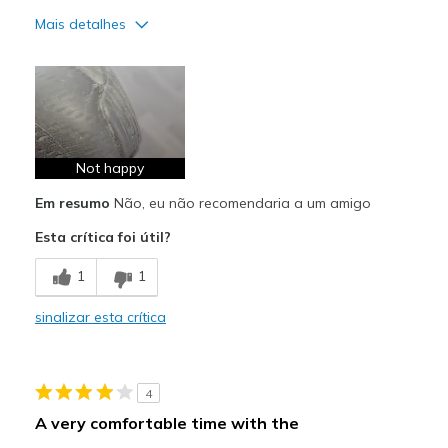
Mais detalhes
Prós
Breathe Well
Comfortable
Not happy
Contras
Poor Quality
Em resumo
Não, eu não recomendaria a um amigo
Esta crítica foi útil?
Width
Feels true to width
Sizing
Feels true to size
1
1
sinalizar esta crítica
4
A very comfortable time with the