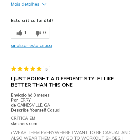
Mais detalhes
Prós
Esta crítica foi útil?
Comfortable
1
0
Contras
sinalizar esta crítica
mediums tooo narrow for most men
Melhores utilizações
5
Casual Wear
I JUST BOUGHT A DIFFERENT STYLE I LIKE
Width
Feels too narrow
BETTER THAN THIS ONE
Enviado
há 8 meses
Por
JERRY
de
GAINESVILLE, GA
Describe Yourself
Casual
CRÍTICA EM
skechers.com
i WEAR THEM EVERYWHERE I WANT TO BE CASUAL AND
ALSO WEAR THEM AS MY GO TO WORKOUT SHOES. I