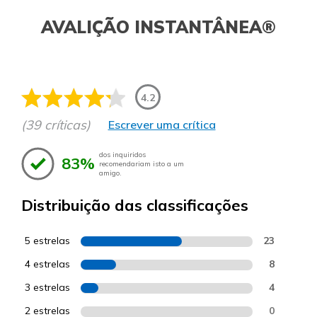
AVALIÇÃO INSTANTÂNEA®
4.2
(39 críticas)
Escrever uma crítica
dos inquiridos
83%
recomendariam isto a um
amigo.
Distribuição das classificações
5 estrelas
23
4 estrelas
8
3 estrelas
4
2 estrelas
0