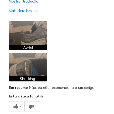
Mostrar tradução
Mais detalhes
Prós
Comfortable
Contras
Poor Quality
Awful
Width
Feels true to width
Sizing
Feels true to size
Shocking.
Em resumo
Não, eu não recomendaria a um amigo
Esta crítica foi útil?
2
1