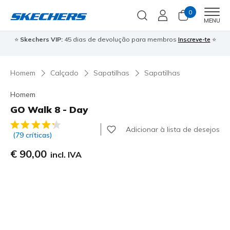
0
Men
MENU
⭐
Skechers VIP:
45 dias de devolução para membros
Inscreve-te
⭐

Homem
Calçado
Sapatilhas
Sapatilhas
Homem
GO Walk 8 - Day
5 de 5 – Classificação do cliente
Adicionar à lista de desejos
(79 críticas)
€ 90,00
incl. IVA