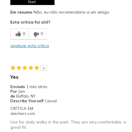
feet.
Contras
Laces not really adjustable
Em resumo
Não, eu não recomendaria a um amigo
Esta crítica foi útil?
Melhores utilizações
Casual Wear
0
0
sinalizar esta crítica
Width
Feels too wide
Sizing
Feels true to size
View On Shoes
Shoes are for Wearing
5
Yes
Enviado
1 mês atrás
Por
Jam
de
Buffalo, NY
Describe Yourself
Casual
CRÍTICA EM
skechers.com
Use for daily walks in the park. They are very comfortable, a
great fit.