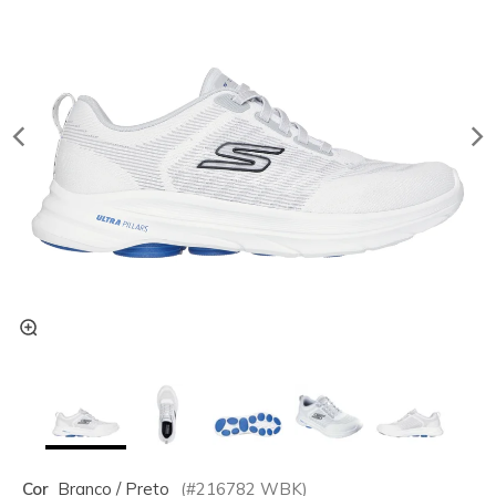
Cor
Branco / Preto
(#
216782
WBK
)