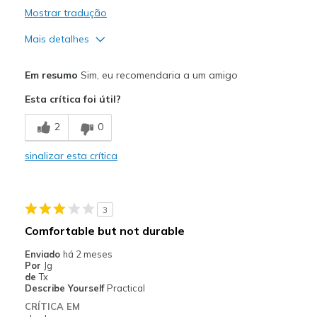
Mostrar tradução
Mais detalhes
Prós
Em resumo
Sim, eu recomendaria a um amigo
Attractive Design
Esta crítica foi útil?
Breathe Well
2
0
Comfortable
sinalizar esta crítica
Durable
Stylish
3
Melhores utilizações
Comfortable but not durable
Casual Wear
Enviado
há 2 meses
Por
Jg
Width
Feels true to width
de
Tx
Describe Yourself
Practical
Sizing
Feels true to size
CRÍTICA EM
View On Shoes
Shoes are for Wearing