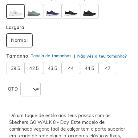
selecionado
Largura
Normal
Tamanho
Tabela de tamanhos
Não vês o teu tamanho?
39.5
42.5
43.5
44
44.5
47
QTD
Dá um toque de estilo aos teus passos com as
Skechers GO WALK 8 - Day. Este modelo de
caminhada vegano fácil de calçar tem a parte superior
em tecido de rede plano, atacadores elásticos fixos,