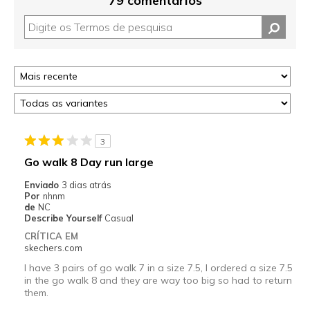
79 comentários
3
Go walk 8 Day run large
Enviado
3 dias atrás
Por
nhnm
de
NC
Describe Yourself
Casual
CRÍTICA EM
skechers.com
I have 3 pairs of go walk 7 in a size 7.5, I ordered a size 7.5
in the go walk 8 and they are way too big so had to return
them.