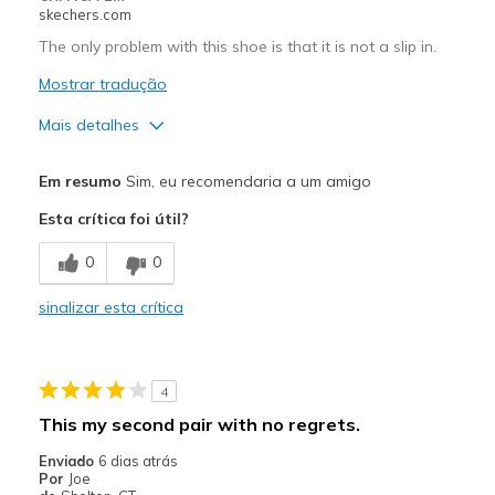
skechers.com
The only problem with this shoe is that it is not a slip in.
Mostrar tradução
Mais detalhes
Prós
Em resumo
Sim, eu recomendaria a um amigo
Comfortable
Esta crítica foi útil?
Contras
0
0
Not a slip in
sinalizar esta crítica
Melhores utilizações
Casual Wear
4
Width
Feels true to width
This my second pair with no regrets.
Sizing
Feels true to size
Enviado
6 dias atrás
View On Shoes
Shoes are for Wearing
Por
Joe