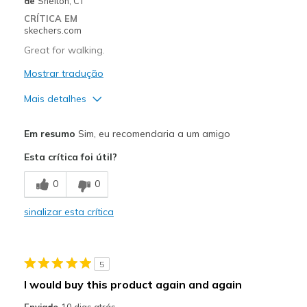
de
Shelton, CT
CRÍTICA EM
skechers.com
Great for walking.
Mostrar tradução
Mais detalhes
Prós
Em resumo
Sim, eu recomendaria a um amigo
Breathe Well
Esta crítica foi útil?
Durable
0
0
Melhores utilizações
sinalizar esta crítica
Casual Wear
Width
Feels too narrow
5
Sizing
Feels half size too small
I would buy this product again and again
View On Shoes
Shoes are for Wearing
Enviado
10 dias atrás