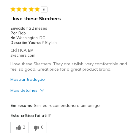
Casual Wear
5
Width
Feels true to width
I love these Skechers
Sizing
Feels true to size
Enviado
há 2 meses
View On Shoes
I'm Into Shoes
Por
Rob
de
Washington, DC
Describe Yourself
Stylish
CRÍTICA EM
skechers.com
I love these Skechers. They are stylish, very comfortable and
feel so good. Great price for a great product brand.
Mostrar tradução
Mais detalhes
Prós
Em resumo
Sim, eu recomendaria a um amigo
Attractive Design
Esta crítica foi útil?
Breathe Well
2
0
Comfortable