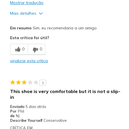
Mostrar tradução
Mais detalhes
Prós
Em resumo
Sim, eu recomendaria a um amigo
I returned because they were large than normal
Esta crítica foi útil?
Melhores utilizações
0
0
Casual Wear
sinalizar esta crítica
Width
Feels true to width
Sizing
Feels half size too big
View On Shoes
Shoes are for Wearing
3
This shoe is very comfortable but it is not a slip-
in
Enviado
5 dias atrás
Por
Phil
de
NJ
Describe Yourself
Conservative
CRÍTICA EM