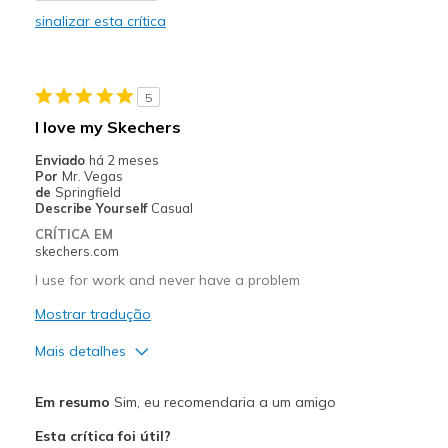
sinalizar esta crítica
Durable
Stylish
5
Melhores utilizações
I love my Skechers
Casual Wear
Enviado
há 2 meses
Por
Mr. Vegas
Going Out
de
Springfield
Describe Yourself
Casual
Travel
CRÍTICA EM
skechers.com
Width
Feels true to width
I use for work and never have a problem
Sizing
Feels true to size
Mostrar tradução
View On Shoes
I'm Into Shoes
Mais detalhes
View On Shoes
Shoes are for Wearing
Em resumo
Sim, eu recomendaria a um amigo
Esta crítica foi útil?