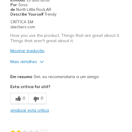
Por
Soso
de
North Little Rock,AR
Describe Yourself
Trendy
CRÍTICA EM
skechers.com
How you use the product. Things that are great about it.
Things that aren't great about it.
Mostrar tradução
Mais detalhes
Prós
Em resumo
Sim, eu recomendaria a um amigo
Comfortable
Esta crítica foi útil?
Contras
0
0
Wear Out Quickly
sinalizar esta crítica
Melhores utilizações
Going Out