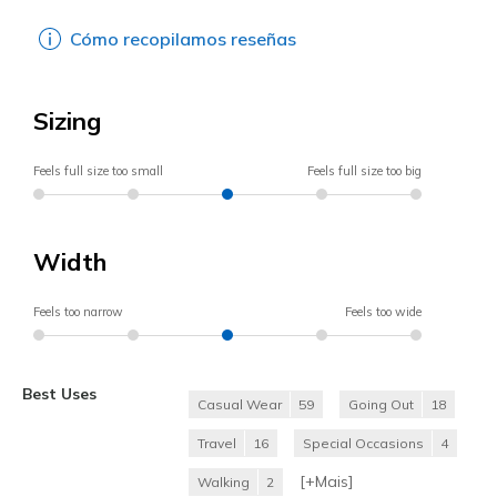
Cómo recopilamos reseñas
Sizing
Feels full size too small
Feels full size too big
Width
Feels too narrow
Feels too wide
Best Uses
Casual Wear
59
Going Out
18
Travel
16
Special Occasions
4
[+
Mais
]
Walking
2