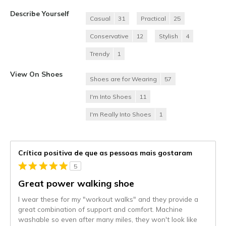
Describe Yourself
Casual
31
Practical
25
Conservative
12
Stylish
4
Trendy
1
View On Shoes
Shoes are for Wearing
57
I'm Into Shoes
11
I'm Really Into Shoes
1
Crítica positiva de que as pessoas mais gostaram
5
Great power walking shoe
I wear these for my "workout walks" and they provide a
great combination of support and comfort. Machine
washable so even after many miles, they won't look like