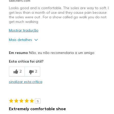
skechers.com
Looks good and is comfortable. The soles are way to soft. I
get less than a month of use and they cause pain because
the soles were out . For a show called go walk you do not
get much walking
Mostrar tradução
Mais detalhes
Prós
Em resumo
Não, eu não recomendaria a um amigo
Attractive Design
Esta crítica foi útil?
Breathe Well
2
2
Comfortable
sinalizar esta crítica
Contras
Poor Cushioning
5
Wear Out Quickly
Extremely comfortable shoe