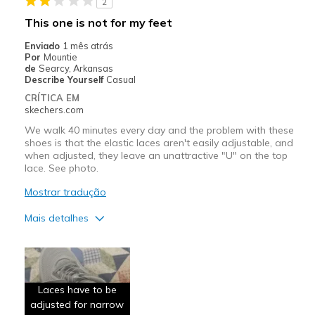
2
Width
Feels true to width
This one is not for my feet
Sizing
Feels true to size
Enviado
1 mês atrás
View On Shoes
Shoes are for Wearing
Por
Mountie
de
Searcy, Arkansas
Describe Yourself
Casual
CRÍTICA EM
skechers.com
We walk 40 minutes every day and the problem with these
shoes is that the elastic laces aren't easily adjustable, and
when adjusted, they leave an unattractive "U" on the top
lace. See photo.
Mostrar tradução
Mais detalhes
Prós
Attractive Design
Laces have to be
Comfortable
adjusted for narrow