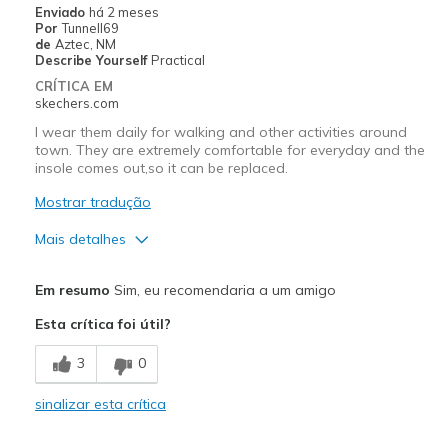
Melhores utilizações
Enviado
há 2 meses
Por
Tunnell69
Casual Wear
de
Aztec, NM
Describe Yourself
Practical
Width
Feels true to width
CRÍTICA EM
Sizing
Feels true to size
skechers.com
View On Shoes
Shoes are for Wearing
I wear them daily for walking and other activities around
town. They are extremely comfortable for everyday and the
insole comes out,so it can be replaced.
Mostrar tradução
Mais detalhes
Prós
Em resumo
Sim, eu recomendaria a um amigo
Attractive Design
Esta crítica foi útil?
Breathe Well
3
0
Comfortable
sinalizar esta crítica
Melhores utilizações