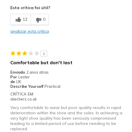
Attractive Design
Esta crítica foi útil?
Comfortable
12
0
Stylish
sinalizar esta crítica
Melhores utilizações
Casual Wear
3
Width
Feels true to width
Comfortable but don't last
Sizing
Feels true to size
Enviado
2 anos atras
View On Shoes
I'm Into Shoes
Por
Lester
de
UK
Describe Yourself
Practical
CRÍTICA EM
skechers.co.uk
Very comfortable to wear but poor quality results in rapid
deterioration within the shoe and the soles. In achieving a
very light shoe quality has been seriously compromised
leading to a limited period of use before needing to be
replaced.