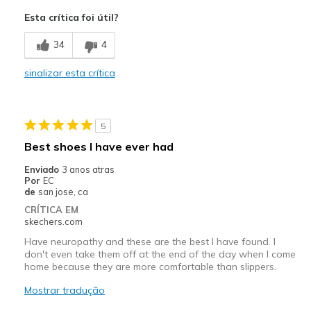
Breathe Well
Esta crítica foi útil?
Comfortable
34
4
Contras
sinalizar esta crítica
Wear Out Quickly
Melhores utilizações
5
Casual Wear
Best shoes I have ever had
Going Out
Enviado
3 anos atras
Por
EC
Special Occasions
de
san jose, ca
CRÍTICA EM
Travel
skechers.com
Work
Have neuropathy and these are the best I have found. I
don't even take them off at the end of the day when I come
home because they are more comfortable than slippers.
Width
Feels true to width
Sizing
Feels true to size
Mostrar tradução
View On Shoes
Shoes are for Wearing