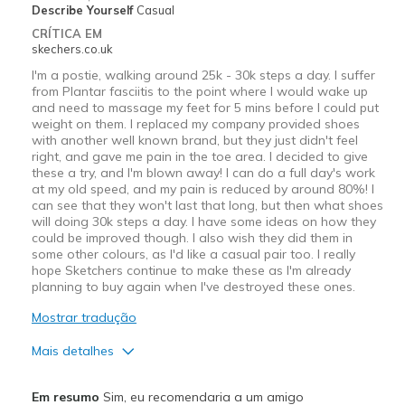
Describe Yourself
Casual
Sizing
Feels true to size
CRÍTICA EM
View On Shoes
Shoes are for Wearing
skechers.co.uk
I'm a postie, walking around 25k - 30k steps a day. I suffer
from Plantar fasciitis to the point where I would wake up
and need to massage my feet for 5 mins before I could put
weight on them. I replaced my company provided shoes
with another well known brand, but they just didn't feel
right, and gave me pain in the toe area. I decided to give
these a try, and I'm blown away! I can do a full day's work
at my old speed, and my pain is reduced by around 80%! I
can see that they won't last that long, but then what shoes
will doing 30k steps a day. I have some ideas on how they
could be improved though. I also wish they did them in
some other colours, as I'd like a casual pair too. I really
hope Sketchers continue to make these as I'm already
planning to buy again when I've destroyed these ones.
Mostrar tradução
Mais detalhes
Prós
Em resumo
Sim, eu recomendaria a um amigo