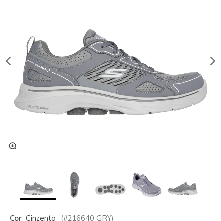
Cor
Cinzento
(#
216640
GRY
)