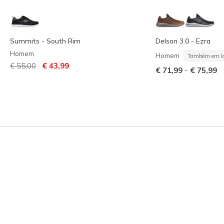
Summits - South Rim
Delson 3.0 - Ezra
Homem
Homem
Também em la
Preço com desconto de
para
€ 55,00
€ 43,99
-
€ 71,99
€ 75,99