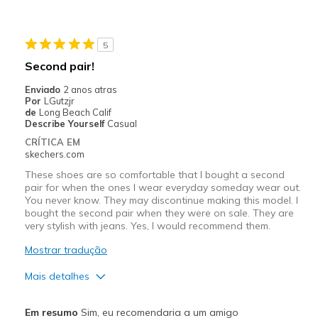
Width
Feels true to width
5
Sizing
Feels true to size
Second pair!
View On Shoes
Shoes are for Wearing
Enviado
2 anos atras
Por
LGutzjr
de
Long Beach Calif
Describe Yourself
Casual
CRÍTICA EM
skechers.com
These shoes are so comfortable that I bought a second
pair for when the ones I wear everyday someday wear out.
You never know. They may discontinue making this model. I
bought the second pair when they were on sale. They are
very stylish with jeans. Yes, I would recommend them.
Mostrar tradução
Mais detalhes
Prós
Em resumo
Sim, eu recomendaria a um amigo