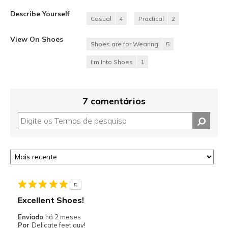
Describe Yourself
Casual
4
Practical
2
View On Shoes
Shoes are for Wearing
5
I'm Into Shoes
1
7 comentários
5
Excellent Shoes!
Enviado
há 2 meses
Por
Delicate feet guy!