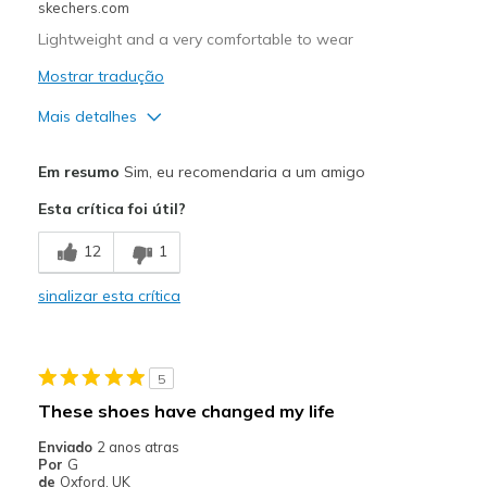
skechers.com
Lightweight and a very comfortable to wear
Mostrar tradução
Mais detalhes
Prós
Em resumo
Sim, eu recomendaria a um amigo
Attractive Design
Esta crítica foi útil?
Breathe Well
12
1
Comfortable
sinalizar esta crítica
Durable
Stylish
5
Melhores utilizações
These shoes have changed my life
Going Out
Enviado
2 anos atras
Por
G
Width
Feels true to width
de
Oxford, UK