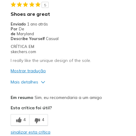
5
Width
Feels true to width
Shoes are great
Sizing
Feels true to size
Enviado
1 ano atrás
View On Shoes
Shoes are for Wearing
Por
De
de
Maryland
Describe Yourself
Casual
CRÍTICA EM
skechers.com
I really like the unique design of the sole.
Mostrar tradução
Mais detalhes
Prós
Em resumo
Sim, eu recomendaria a um amigo
Attractive Design
Esta crítica foi útil?
Comfortable
4
4
Melhores utilizações
sinalizar esta crítica
Casual Wear