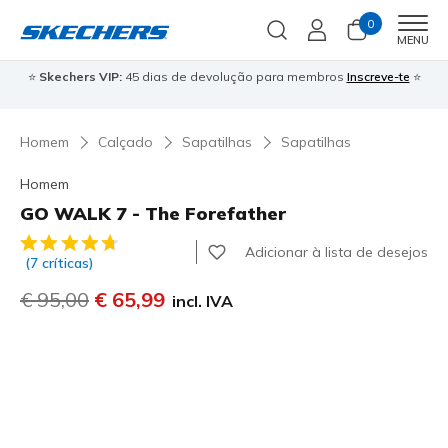
0
Men
MENU
⭐
Skechers VIP:
45 dias de devolução para membros
Inscreve-te
⭐

Homem
Calçado
Sapatilhas
Sapatilhas
Homem
GO WALK 7 - The Forefather
4$3 de 5 – Classificação do cliente
Adicionar à lista de desejos
(7 críticas)
Preço com desconto de
€ 95,00
para
€ 65,99
incl. IVA