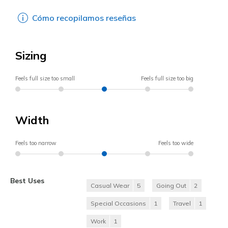
Cómo recopilamos reseñas
Sizing
Feels full size too small
Feels full size too big
Width
Feels too narrow
Feels too wide
Best Uses
Casual Wear
5
Going Out
2
Special Occasions
1
Travel
1
Work
1