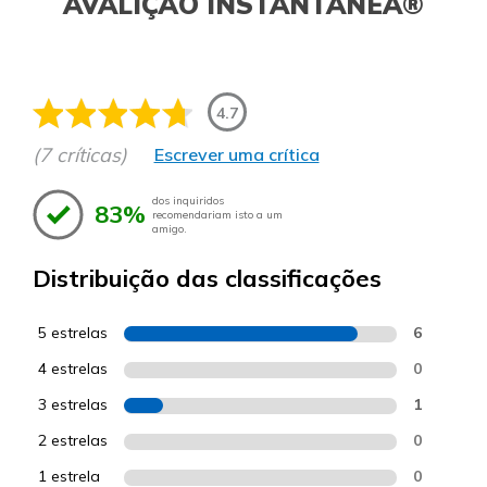
AVALIÇÃO INSTANTÂNEA®
4.7
(7 críticas)
Escrever uma crítica
dos inquiridos
83%
recomendariam isto a um
amigo.
Distribuição das classificações
5 estrelas
6
4 estrelas
0
3 estrelas
1
2 estrelas
0
1 estrela
0