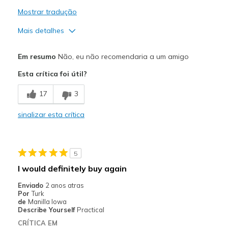
Mostrar tradução
Mais detalhes
Prós
Em resumo
Não, eu não recomendaria a um amigo
Comfortable
Esta crítica foi útil?
Contras
17
3
Poor Quality
sinalizar esta crítica
Wear Out Quickly
Melhores utilizações
5
Casual Wear
I would definitely buy again
Width
Feels true to width
Enviado
2 anos atras
Sizing
Feels true to size
Por
Turk
de
Manilla Iowa
View On Shoes
Shoes are for Wearing
Describe Yourself
Practical
CRÍTICA EM