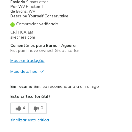
Enviado
9 anos atras
Por
WV Blackbird
de
Evans, WV
Describe Yourself
Conservative
Comprador verificado
CRÍTICA EM
skechers.com
Comentários para Burns - Agoura
Fist pair I have owned. Great, so far
Mostrar tradução
Mais detalhes
Prós
Em resumo
Sim, eu recomendaria a um amigo
Comfortable
Esta crítica foi útil?
Stylish
4
0
Melhores utilizações
sinalizar esta crítica
Casual Wear