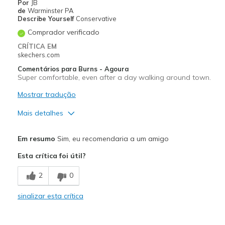
Sizing
Feels true to size
Por
JB
de
Warminster PA
View On Shoes
Shoes are for Wearing
Describe Yourself
Conservative
Comprador verificado
CRÍTICA EM
skechers.com
Comentários para Burns - Agoura
Super comfortable, even after a day walking around town.
Mostrar tradução
Mais detalhes
Prós
Em resumo
Sim, eu recomendaria a um amigo
Comfortable
Esta crítica foi útil?
Melhores utilizações
2
0
Casual Wear
sinalizar esta crítica
Travel
Width
Feels true to width