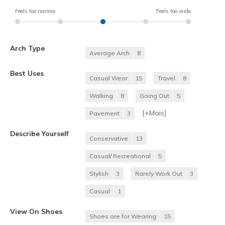
Feels too narrow
Feels too wide
Arch Type
Average Arch
8
Best Uses
Casual Wear
15
Travel
8
Walking
8
Going Out
5
[+
Mais
]
Pavement
3
Describe Yourself
Conservative
13
Casual/ Recreational
5
Stylish
3
Rarely Work Out
3
Casual
1
View On Shoes
Shoes are for Wearing
15