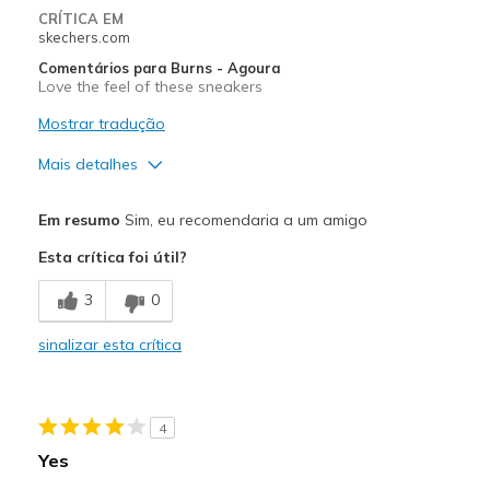
CRÍTICA EM
skechers.com
Comentários para Burns - Agoura
Love the feel of these sneakers
Mostrar tradução
Mais detalhes
Prós
Em resumo
Sim, eu recomendaria a um amigo
Comfortable
Esta crítica foi útil?
Width
Feels true to width
3
0
Sizing
Feels true to size
sinalizar esta crítica
4
Yes