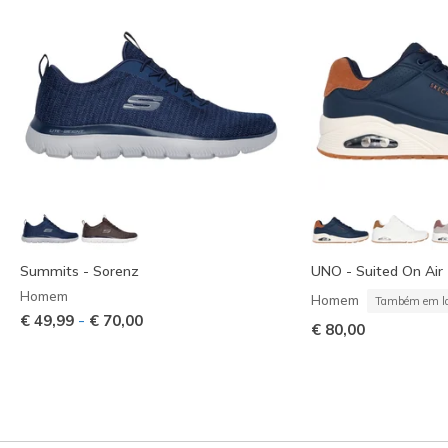
Summits - Sorenz
UNO - Suited On Air
Homem
Homem
Também em la
-
€ 49,99
€ 70,00
€ 80,00