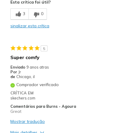
Esta crítica foi útil?
Stylish
3
0
Melhores utilizações
sinalizar esta crítica
Going Out
Width
Feels true to width
5
Sizing
Feels true to size
Super comfy
View On Shoes
I'm Into Shoes
Enviado
9 anos atras
Por
Jr
de
Chicago, il
Comprador verificado
CRÍTICA EM
skechers.com
Comentários para Burns - Agoura
Great
Mostrar tradução
Mais detalhes