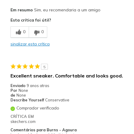
Prós
Em resumo
Sim, eu recomendaria a um amigo
Comfortable
Esta crítica foi útil?
Melhores utilizações
0
0
Casual Wear
sinalizar esta crítica
Sizing
Feels true to size
5
Excellent sneaker. Comfortable and looks good.
Enviado
9 anos atras
Por
None
de
None
Describe Yourself
Conservative
Comprador verificado
CRÍTICA EM
skechers.com
Comentários para Burns - Agoura