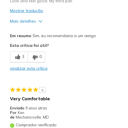
Look and feel good. My third pair.
Mostrar tradução
Mais detalhes
Prós
Em resumo
Sim, eu recomendaria a um amigo
Comfortable
Esta crítica foi útil?
Stylish
3
0
Melhores utilizações
sinalizar esta crítica
Casual Wear
Travel
5
Width
Feels true to width
Very Comfortable
Sizing
Feels true to size
Enviado
9 anos atras
View On Shoes
Shoes are for Wearing
Por
Ken
de
Mechanicsville, MD
Comprador verificado