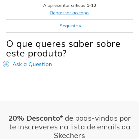
A apresentar críticas
1-10
Sizing
Feels true to size
Regressar ao topo
View On Shoes
Shoes are for Wearing
Seguinte
»
O que queres saber sobre
este produto?
Ask a Question
20% Desconto*
de boas-vindas por
te inscreveres na lista de emails da
Skechers