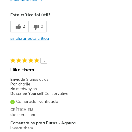
Prós
Esta crítica foi útil?
Comfortable
2
0
Durable
sinalizar esta crítica
Stylish
Melhores utilizações
5
Casual Wear
I like them
Travel
Enviado
9 anos atras
Por
charlie
Width
Feels true to width
de
medway,oh
Describe Yourself
Conservative
Sizing
Feels true to size
Comprador verificado
View On Shoes
Shoes are for Wearing
CRÍTICA EM
skechers.com
Comentários para Burns - Agoura
I wear them