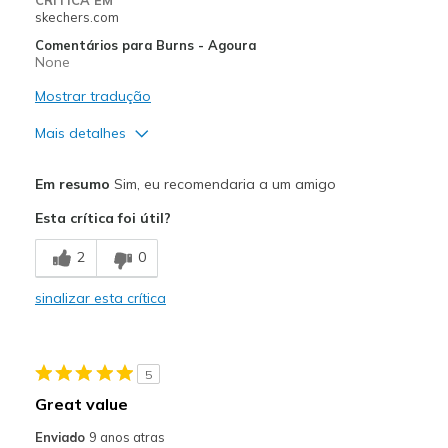
skechers.com
Comentários para Burns - Agoura
None
Mostrar tradução
Mais detalhes
Prós
Em resumo
Sim, eu recomendaria a um amigo
Comfortable
Esta crítica foi útil?
Durable
2
0
Contras
sinalizar esta crítica
High Quality
Melhores utilizações
5
Casual Wear
Great value
Width
Feels true to width
Enviado
9 anos atras