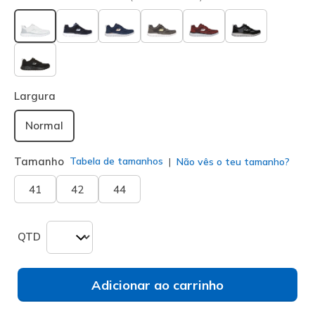
selecionado
Largura
Normal
Tamanho
Tabela de tamanhos
Não vês o teu tamanho?
41
42
44
QTD
Adicionar ao carrinho