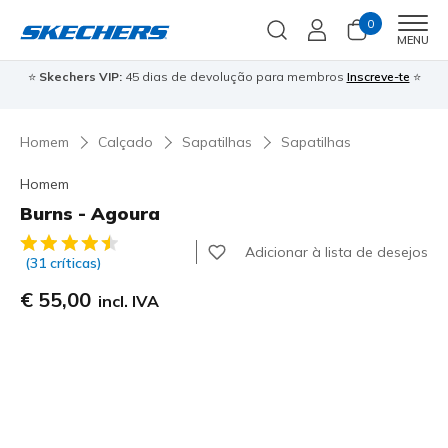
0
Men
MENU
⭐
Skechers VIP:
45 dias de devolução para membros
Inscreve-te
⭐

Homem
Calçado
Sapatilhas
Sapatilhas
Homem
Burns - Agoura
3$2 de 5 – Classificação do cliente
Adicionar à lista de desejos
(31 críticas)
€ 55,00
incl. IVA