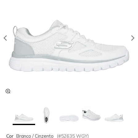
Cor
Branco / Cinzento
(#
52635
WGY
)