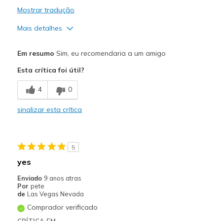
Mostrar tradução
Mais detalhes
Width
Feels true to width
Em resumo
Sim, eu recomendaria a um amigo
Sizing
Feels true to size
Esta crítica foi útil?
View On Shoes
Shoes are for Wearing
4
0
sinalizar esta crítica
5
yes
Enviado
9 anos atras
Por
pete
de
Las Vegas Nevada
Comprador verificado
CRÍTICA EM