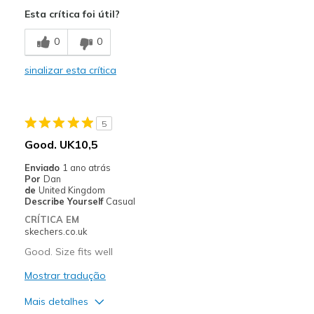
Need Break In
Esta crítica foi útil?
Poor Cushioning
0
0
Poor Quality
sinalizar esta crítica
Wear Out Quickly
Width
Feels true to width
5
Sizing
Feels true to size
Good. UK10,5
View On Shoes
Shoes are for Wearing
Enviado
1 ano atrás
Por
Dan
de
United Kingdom
Describe Yourself
Casual
CRÍTICA EM
skechers.co.uk
Good. Size fits well
Mostrar tradução
Mais detalhes