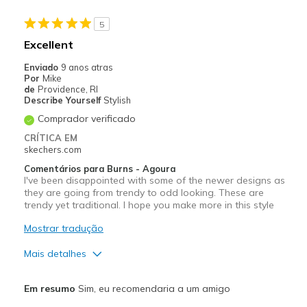
Going Out
5
Travel
Excellent
Width
Feels true to width
Enviado
9 anos atras
Por
Mike
Sizing
Feels true to size
de
Providence, RI
View On Shoes
Shoes are for Wearing
Describe Yourself
Stylish
Comprador verificado
CRÍTICA EM
skechers.com
Comentários para Burns - Agoura
I've been disappointed with some of the newer designs as
they are going from trendy to odd looking. These are
trendy yet traditional. I hope you make more in this style
Mostrar tradução
Mais detalhes
Prós
Em resumo
Sim, eu recomendaria a um amigo
Comfortable