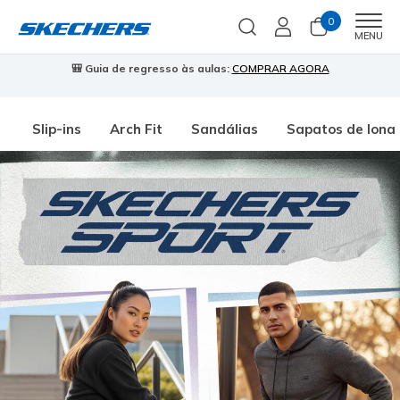
0
Men
MENU
🎒 Guia de regresso às aulas:
COMPRAR AGORA
⭐
Slip-ins
Arch Fit
Sandálias
Sapatos de lona