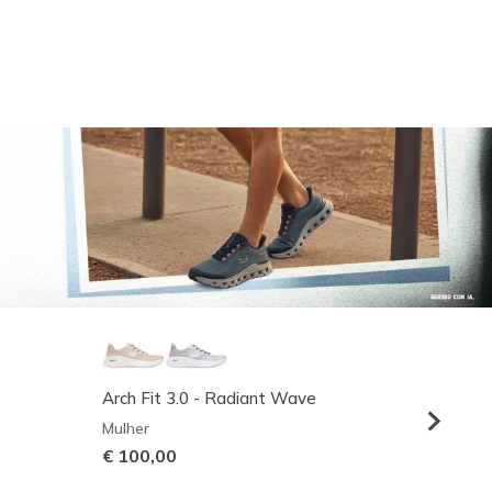
Arch Fit 3.0 - Radiant Wave
Relaxed
Mulher
Homem
€ 100,00
€ 95,0