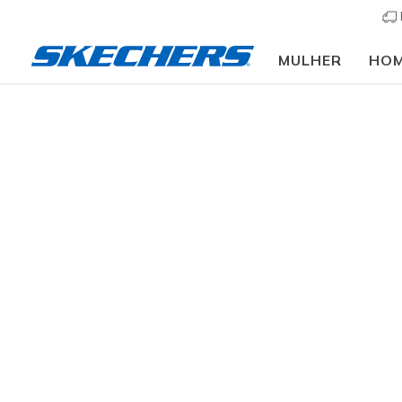
MULHER
HO
Slip-ins
Arc