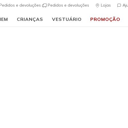
Pedidos e devoluções
Pedidos e devoluções
Lojas
Aj
MEM
CRIANÇAS
VESTUÁRIO
PROMOÇÃO
🎒 Guia de regresso às aulas:
COMPRAR AGORA
h Fit
Sandálias
Sapatos de