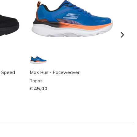
g Speed
Max Run - Paceweaver
Skeche
2.0 - 
Rapaz
Rapaz
€ 45,00
€ 60,