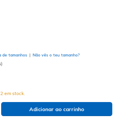
do
a de tamanhos
Não vês o teu tamanho?
s)
2 em stock.
Adicionar ao carrinho