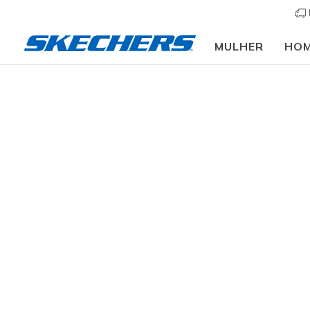
MULHER
HO
Crianças
Menino
Sapatilhas