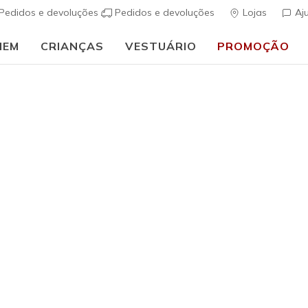
Pedidos e devoluções
Pedidos e devoluções
Lojas
Aj
MEM
CRIANÇAS
VESTUÁRIO
PROMOÇÃO
⭐
Skechers VIP:
45 dias de devolução para membros
Inscreve-te
⭐
Rapaz
GO RUN 4
s
3$7 de 5 – Class
€ 35,00
i
Cor
Preto
(#
40