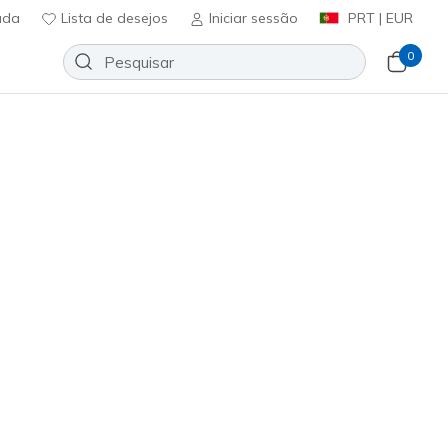
uda
Lista de desejos
Iniciar sessão
PRT | EUR
0
00 V2 - Quanta-Stride
Adicionar à lista de desejos
em críticas
ificação do cliente
ncl. IVA
5084L
BLK
)