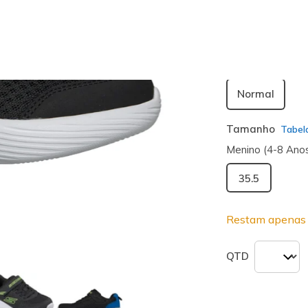
seleciona
Largura
Normal
Tamanho
Tabel
Menino (4-8 Ano
35.5
Restam apenas 
QTD